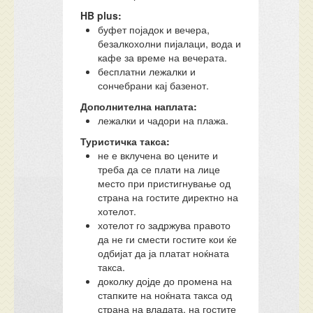
HB
plus:
буфет појадок и вечера,
безалкохолни пијалаци, вода и
кафе за време на вечерата.
бесплатни лежалки и
сончебрани кај базенот.
Дополнителна наплата:
лежалки и чадори на плажа.
Туристичка такса:
не е вклучена во цените и
треба да се плати на лице
место при пристигнување од
страна на гостите директно на
хотелот.
хотелот го задржува правото
да не ги смести гостите кои ќе
одбијат да ја платат ноќната
такса.
доколку дојде до промена на
стапките на ноќната такса од
страна на владата, на гостите