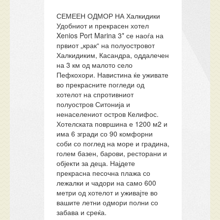
СЕМЕЕН ОДМОР НА Халкидики
Удобниот и прекрасен хотел
Xenios Port Marina 3* се наоѓа на
првиот „крак“ на полуостровот
Халкидиким, Касандра, оддалечен
на 3 км од малото село
Пефкохори. Навистина ќе уживате
во прекрасните погледи од
хотелот на спротивниот
полуостров Ситонија и
ненаселениот остров Келифос.
Хотелската површина е 1200 м2 и
има 6 згради со 90 комфорни
соби со поглед на море и градина,
голем базен, барови, ресторани и
објекти за деца. Најдете
прекрасна песочна плажа со
лежалки и чадори на само 600
метри од хотелот и уживајте во
вашите летни одмори полни со
забава и среќа.