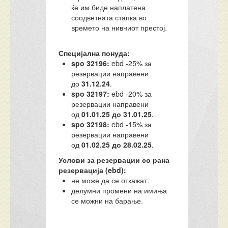
ќе им биде наплатена
соодветната стапка во
времето на нивниот престој.
Специјална понуда:
spo 32196:
ebd -25% за
резервации направени
до
31.12.24
.
spo 32197:
ebd -20% за
резервации направени
од
01.01.25 до 31.01.25
.
spo 32198:
ebd -15% за
резервации направени
од
01.02.25 до 28.02.25
.
Услови за резервации со рана
резервација (ebd):
не може да се откажат.
делумни промени на имиња
се можни на барање.