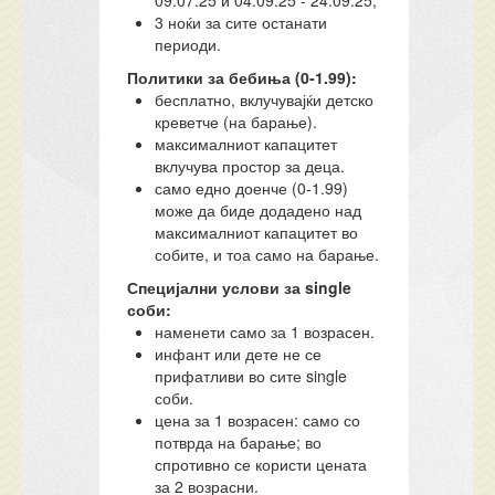
09.07.25 и 04.09.25 - 24.09.25,
3 ноќи за сите останати
периоди.
Политики за бебиња (0-1.99):
бесплатно, вклучувајќи детско
креветче (на барање).
максималниот капацитет
вклучува простор за деца.
само едно доенче (0-1.99)
може да биде додадено над
максималниот капацитет во
собите, и тоа само на барање.
Специјални услови за single
соби:
наменети само за 1 возрасен.
инфант или дете не се
прифатливи во сите single
соби.
цена за 1 возрасен: само со
потврда на барање; во
спротивно се користи цената
за 2 возрасни.