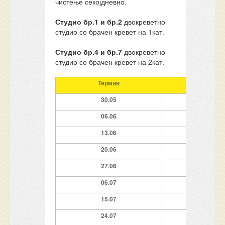
чистење секојдневно.
Студио бр.1 и бр.2
двокреветно
студио со брачен кревет на 1кат.
Студио бр.4 и бр.7
двокреветно
студио со брачен кревет на 2кат.
Термин
Ноќ.
30.05
7
0
6.06
7
13.06
7
20.06
7
2
7.0
6
9
0
6.07
9
1
5.07
9
24.07
9