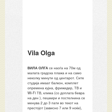
Vila Olga
ВИЛА ОЛГА
се наоѓа на 70м од
малата градска плажа и на само
неколку минути од центарот. Сите
студија имаат балкон, комплет
опремена кујна, фрижидер, ТВ и
Wi-Fi ТВ, клима (со доплата 6евра
на ден ), пешкири и постелнина се
менува 2 до 3 пати во текот на
престојот (зависно 7 или 9 ноќи),