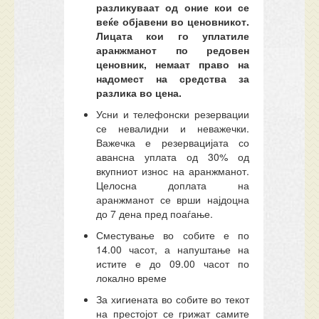
разликуваат од оние кои се
веќе објавени во ценовникот.
Лицата кои го уплатиле
аранжманот по редовен
ценовник, немаат право на
надомест на средства за
разлика во цена.
Усни и телефонски резервации
се невалидни и неважечки.
Важечка е резервацијата со
авансна уплата од 30% од
вкупниот износ на аранжманот.
Целосна доплата на
аранжманот се врши најдоцна
до 7 дена пред поаѓање.
Сместување во собите е по
14.00 часот, а напуштање на
истите е до 09.00 часот по
локално време
За хигиената во собите во текот
на престојот се грижат самите