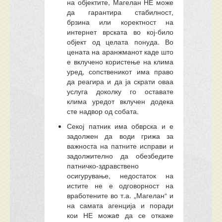
на објектите, Магелан НЕ може
да гарантира стабилност,
брзина или коректност на
интернет врската во кој-било
објект од целата понуда. Во
цената на аранжманот каде што
е вклучено користење на клима
уред, сопственикот има право
да реагира и да ја скрати оваа
услуга доколку го оставате
клима уредот вклучен додека
сте надвор од собата.
Секој патник има обврска и е
задолжен да води грижа за
важноста на патните исправи и
задолжително да обезбедите
патничко-здравствено
осигурување, недостаток на
истите не е одговорност на
вработените во т.а. „Магелан“ и
на самата агенција и поради
кои НЕ можаe да се откаже