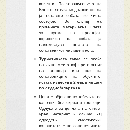
клиенти. По завршувањето на
Вашето летување должни сте да
ја оставите собата во чиста
состојба. Во случај на
причинета материјална штета
за време на престојот,
корисникот на собата ја
надоместува штетата на
сопственикот на лице место.
Туристичката такса
се плаќа
на лице место кај претставник
на агенција или пак на
сопствениците на објектите,
истата
изнесува 2 евра на ден
по студио/апартман
.
Цените објавени во табелите се
конечни, без скриени трошоци.
Одлуката за доплата на клима-
уред, интернет и слично, кај
одредени сместувачки
капацитети е на сопствениците