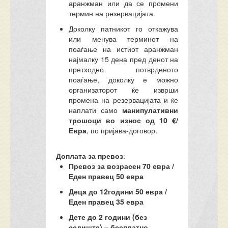
аранжман или да се промени
термин на резервацијата.
Доколку патникот го
откажува
или
менува терминот на
поаѓање на истиот аранжман
најмалку 15 дена пред денот на
претходно потврденото
поаѓање, доколку е можно
организаторот ќе изврши
промена на резервацијата и ќе
наплати само
манипулативни
трошоци во износ од 10 €/
Евра
, по пријава-договор.
Доплата за превоз
:
Превоз за возрасен 70 евра /
Еден правец 50 евра
Деца до 12години 50 евра /
Еден правец 35 евра
Дете до 2 години (без
седиште) – бесплатно