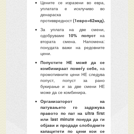
Цените се изразени во евра,
уплатата е исклучиво во
денараска
противвредност
(1евро=62мкд).
За уплата на две смени,
одобруваме
10% попуст
на
втората смена. Напомена:
понудата важи на редовните
цени.
Попустите НЕ можe да се
комбинираат помеѓу себе,
на
промотивните цени НЕ следува
попуст, попуст за рано
букирање и за две смени НЕ
може да се комбинира.
Организаторот на
патувањето го задржува
правото по пат на ultra first
или last minute понуда да ги
објави и продаде слободните
капацитети по цени кои се