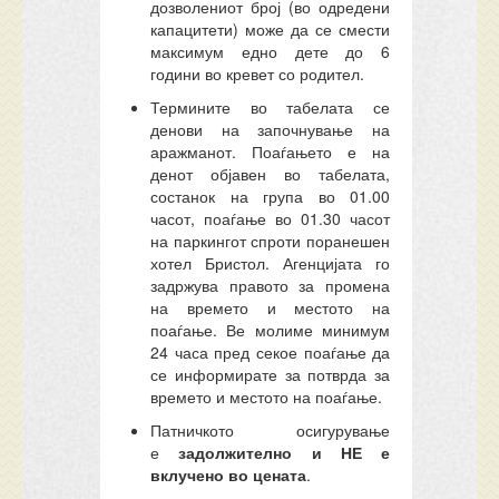
дозволениот број (во одредени
капацитети) може да се смести
максимум едно дете до 6
години во кревет со родител.
Термините во табелата се
денови на започнување на
аражманот. Поаѓањето е на
денот објавен во табелата,
состанок на група во 01.00
часот, поаѓање во 01.30 часот
на паркингот спроти поранешен
хотел Бристол. Агенцијата го
задржува правото за промена
на времето и местото на
поаѓање. Ве молиме минимум
24 часа пред секое поаѓање да
се информирате за потврда за
времето и местото на поаѓање.
Патничкото осигурување
е
задолжително и НЕ е
вклучено во цената
.