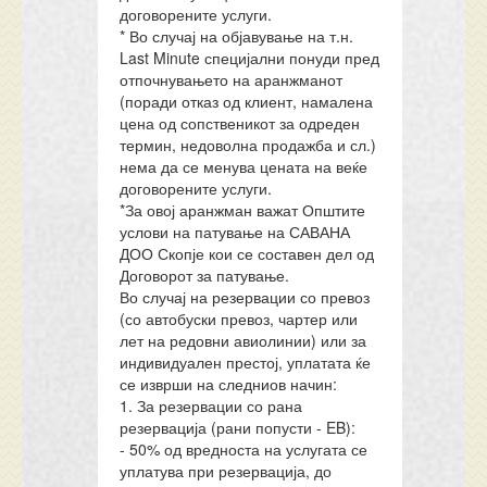
договорените услуги.
* Во случај на објавување на т.н.
Last Minute специјални понуди пред
отпочнувањето на аранжманот
(поради отказ од клиент, намалена
цена од сопственикот за одреден
термин, недоволна продажба и сл.)
нема да се менува цената на веќе
договорените услуги.
*За овој аранжман важат Општите
услови на патување на САВАНА
ДОО Скопје кои се составен дел од
Договорот за патување.
Во случај на резервации со превоз
(со автобуски превоз, чартер или
лет на редовни авиолинии) или за
индивидуален престој, уплатата ќе
се изврши на следниов начин:
1. За резервации со рана
резервација (рани попусти - EB):
- 50% од вредноста на услугата се
уплатува при резервација, до