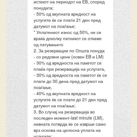
истекот на периодот на ЕВ, според
понудата;
- 50% од вкупната вредност на
услугите ќе се плати 21 ден пред
датумот на поаѓање;
* Уплатениот износ од 50%, не се
враќа доколку патникот се откаже
од патувањето
2. За резервации по Општа понуда
- со редовни цени (освен EB и LM)
- 30% од вредноста на пакетот се
плаќа при резервација на услугата,
- 30% од вредноста на пакетот ќе се
плати до 30 дена пред датумот на
поаѓање,
- 40% од вкупната вредност на
услугите ќе се плати до 21 ден пред
датумот на поаѓање;
3. Во случај на резервација во
последен момент-last minute (LM),
нивната потврда ќе се изврши само
врз основа на целосна уплата на
услугите;