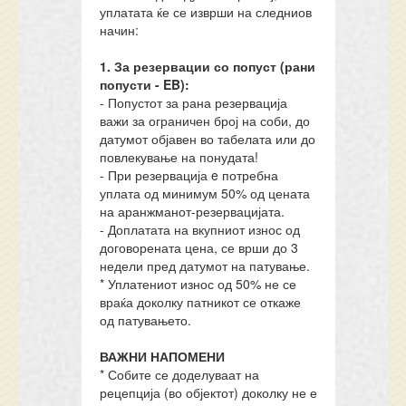
уплатата ќе се изврши на следниов
начин:
1. За резервации со попуст (рани
попусти - EB):
- Попустот за рана резервација
важи за ограничен број на соби, до
датумот објавен во табелата или до
повлекување на понудата!
- При резервација e потребна
уплата од минимум 50% од цената
на аранжманот-резервацијата.
- Доплатата на вкупниот износ од
договорената цена, се врши до 3
недели пред датумот на патување.
* Уплатениот износ од 50% не се
враќа доколку патникот се откаже
од патувањето.
ВАЖНИ НАПОМЕНИ
* Собите се доделуваат на
рецепција (во објектот) доколку не е