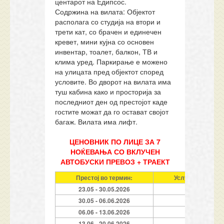
центарот на Едипсос.
Содржина на вилата: Објектот
располага со студија на втори и
трети кат, со брачен и единечен
кревет, мини кујна со основен
инвентар, тоалет, балкон, ТВ и
клима уред. Паркирање е можено
на улицата пред објектот според
условите. Во дворот на вилата има
туш кабина како и просторија за
последниот ден од престојот каде
гостите можат да го остават својот
багаж. Вилата има лифт.
ЦЕНОВНИК ПО ЛИЦЕ ЗА 7
НОЌЕВАЊА СО ВКЛУЧЕН
АВТОБУСКИ ПРЕВОЗ + ТРАЕКТ
Престој во термин:
Услуга (Ноќевањ
23.05 - 30.05.2026
7
30.05 - 06.06.2026
7
06.06 - 13.06.2026
7
13.06 - 20.06.2026
7