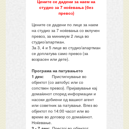
Цените се дадени за наем на
студио за 7 ноќевања (без
превоз)
Цените се дадени по лице за наем
на студио за 7 ноќевања со вклучен
превоз, за минимум 2 лица во
студио/апартман.
За 3, 4 и 5 лице во студио/апартман
се доплатува само превоз (за
возрасен или дете).
Програма на патувањето
1 ден:
Пристигнување во
објектот (со автобус или со
сопствен превоз). Пријавување кај
домаќинот според информации и
насоки добиени од вашиот агент
или советник за патување. Влез во
објектот по 14:00 часот или во
време во договор со домаќинот.
Ноќевање.
2 - 7 ден:
Престој во објектот