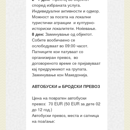
според избраната услуга.
Индивидуални активности и одмор.
Можност за посета на локални
туристички атракции и културно-
историски локалитети. Ноќевање.
8 ден:
Заминување од објектот.
Собите вообичаено се
ослободуваат во 09:00 часот.
Патниците кои патуваат со
организиран превоз, во
договореното време се пријавуваат
кај придружникот на групата.
Заминување кон Македонија.
АВТОБУСКИ и БРОДСКИ ПРЕВОЗ
Цена на повратен автобуски
превоз: 70 EUR (50 EUR за дете 02
до 12 год.)
Автобуски превоз, места и сатница
на поаѓање: