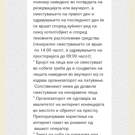
поинаку наведено во потврдата на
резервацијата или ваучерот, а
сместувањето на првиот ден и
одјавувањето на последниот ден ќе
се вршат според куќниот ред на
секој хотел/објект и според
тековните расположиви средства
(генерално сместувањето се врши
по 14:00 часот, а одјавувањето на
просторијата до 09:00 часот);
* Бројот на лица кои се сместуваат
во собите треба да е соодветен на
лицата наведени во ваучерот кој го
издава организаторот на патување.
Сопственикот нема да дозволи
сместување на ненајавени лица.
* Организаторот не одговара за
квалитетот на интернет конекцијата
во местото и објектот на престој.
Препорачуваме користење на
интернет пакет во роаминг од
вашиот оператор
* Типот на соба се одредува при