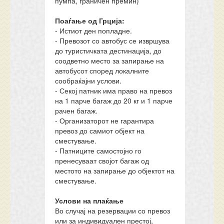
пумпа, граничен премин)
Поаѓање од Грција:
- Истиот ден попладне.
- Превозот со автобус се извршува
до туристичката дестинација, до
соодветно место за запирање на
автобусот според локалните
сообраќајни услови.
- Секој патник има право на превоз
на 1 парче багаж до 20 кг и 1 парче
рачен багаж.
- Организаторот не гарантира
превоз до самиот објект на
сместување.
- Патниците самостојно го
пренесуваат својот багаж од
местото на запирање до објектот на
сместување.
Услови на плаќање
Во случај на резервации со превоз
или за индивидуален престој,