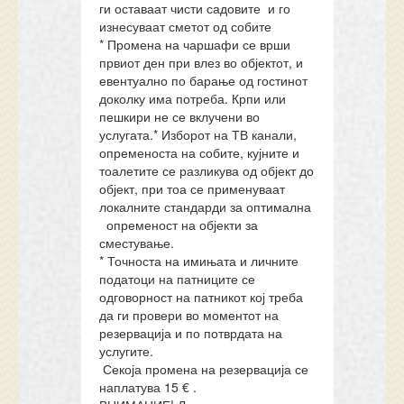
ги оставаат чисти садовите и го
изнесуваат сметот од собите
* Промена на чаршафи се врши
првиот ден при влез во објектот, и
евентуално по барање од гостинот
доколку има потреба. Крпи или
пешкири не се вклучени во
услугата.* Изборот на ТВ канали,
опременоста на собите, кујните и
тоалетите се разликува од објект до
објект, при тоа се применуваат
локалните стандарди за оптимална
опременост на објекти за
сместување.
* Точноста на имињата и личните
податоци на патниците се
одговорност на патникот кој треба
да ги провери во моментот на
резервација и по потврдата на
услугите.
Секоја промена на резервација се
наплатува 15 € .