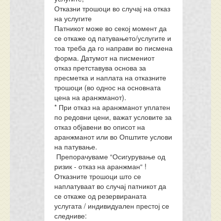
Отказни трошоци во случај на отказ
на услугите
Патникот може во секој момент да
се откаже од патувањето/услугите и
тоа треба да го направи во писмена
форма. Датумот на писмениот
отказ претставува основа за
пресметка и наплата на отказните
трошоци (во однос на основната
цена на аранжманот).
* При отказ на аранжманот уплатен
по редовни цени, важат условите за
отказ објавени во описот на
аранжманот или во Општите услови
на патување.
Препорачуваме “Осигурување од
ризик - отказ на аранжман“ !
Отказните трошоци што се
наплатуваат во случај патникот да
се откаже од резервираната
услугата / индивидуален престој се
следниве: