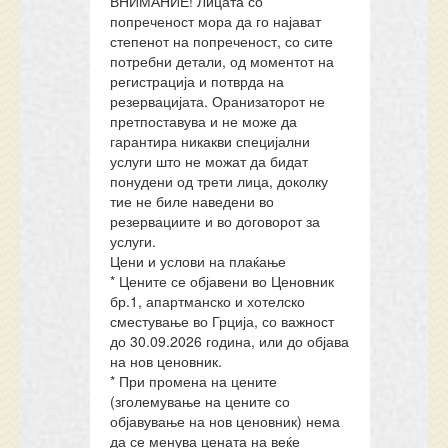
ВНИМАНИЕ! Лицата со
попреченост мора да го најават
степенот на попреченост, со сите
потребни детали, од моментот на
регистрација и потврда на
резервацијата. Оранизаторот не
претпоставува и не може да
гарантира никакви специјални
услуги што не можат да бидат
понудени од трети лица, доколку
тие не биле наведени во
резервациите и во договорот за
услуги.
Цени и услови на плаќање
* Цените се објавени во Ценовник
бр.1, апартманско и хотелско
сместување во Грција, со важност
до 30.09.2026 година, или до објава
на нов ценовник.
* При промена на цените
(зголемување на цените со
објавување на нов ценовник) нема
да се менува цената на веќе