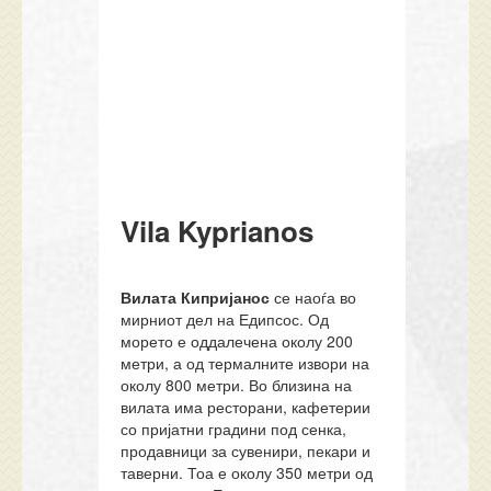
Vila Kyprianos
Вилата Кипријанос
се наоѓа во
мирниот дел на Едипсос. Од
морето е оддалечена околу 200
метри, а од термалните извори на
околу 800 метри. Во близина на
вилата има ресторани, кафетерии
со пријатни градини под сенка,
продавници за сувенири, пекари и
таверни. Тоа е околу 350 метри од