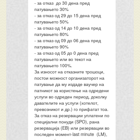
- за отказ до 30 дена пред
патувањето 30%
- за отказ од 29 до 15 дена пред
патувањето 50%
- за отказ од 14 до 10 дена пред
патувањето 80%
- за отказ од 09 до 06 дена пред
патувањето 90%
- за отказ од 05 до 0 дена пред
патувањето или во текот на
патувањето 100%.
За износот на отказните трошоци,
постои можност организаторот на
патување да му издаде ваучер на
патникот за користење на одредени
услуги во одреден период, доколку
давателите на услуги (хотелот,
превозникот и др.) го прифатат тоа.
За отказ на резервации уплатени по
специјални понуди (SPO), рана
резервација (EB) или резервации во
последен момент-last minute (LM),