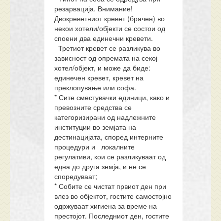
резарвација. Внимание!
Двокреветниот кревет (брачен) во
некои хотели/објекти се состои од
споени два единечни кревети.
Третиот кревет се разликува во
зависност од опремата на секој
хотел/објект, и може да биде:
единечен кревет, кревет на
преклопување или софа.
* Сите сместувачки единици, како и
превозните средства се
категоризирани од надлежните
институции во земјата на
дестинацијата, според интерните
процедури и локалните
регулативи, кои се разликуваат од
една до друга земја, и не се
споредуваат;
* Собите се чистат првиот ден при
влез во објектот, гостите самостојно
одржуваат хигиена за време на
престојот. Последниот ден, гостите