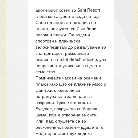
ајголемиот хотел во Sani Resort
гледа кон азурните води на Кејп
Сани од неговата локација на
плажа, опкружен со 7 км бели
песочни плажи. Од водени
спортови и планински
велосипедизам до разгалување во
спа-центарот, раскошната
околина на Sani Beach обезбедува
непрекинати уживања за целото
семејство.
Поминувајте часови на осамени
плажи како што се плажите Амос и
Сани Хил, идеални за
истражување и за деца и за
возрасни. Тука е и плажата
Бусулас, опкружена со борова
шума, која е отворена за сите.
Или, пак, опуштете се во
бесконечниот базен – вдишете го
медитеранскиот дух додека