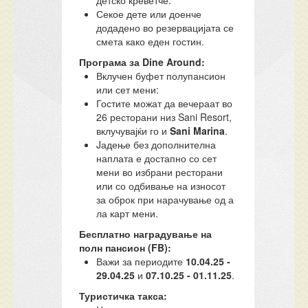
детско креветче.
Секое дете или доенче
додадено во резервацијата се
смета како еден гостин.
Програма за
Dine Around:
Вклучен буфет полупансион
или сет мени:
Гостите можат да вечераат во
26 ресторани низ Sani Resort,
вклучувајќи го и
Sani Marina
.
Jадење без дополнителна
наплата е достапно со сет
мени во избрани ресторани
или со одбивање на износот
за оброк при нарачување од а
ла карт мени.
Бесплатно наградување на
полн пансион (
FB)
:
Важи за периодите
10.04.25 -
29.04.25
и
07.10.25 - 01.11.25
.
Туристичка такса: