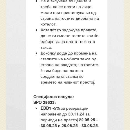
Не е вклучена во цените и
треба да се плати на лице
место при пристигнување од
страна на гостите директно на
хотелот.
Хотелот го задржува правото
да не ги смести гостите кои ќе
одбијат да ја платат ноќната
такса.
Доколку дојде до промена на
стапките на ноќната такса од
страна на владата, на гостите
ќе им биде наплатена
соодветната стапка во
времето на нивниот престој.
Специјална понуда:
SPO 29633:
EBD1 -5%
за резервации
направени до 30.11.24 за
периоди на престој
22.05.25 -
30.05.25
и
28.06.25 - 30.08.25
.