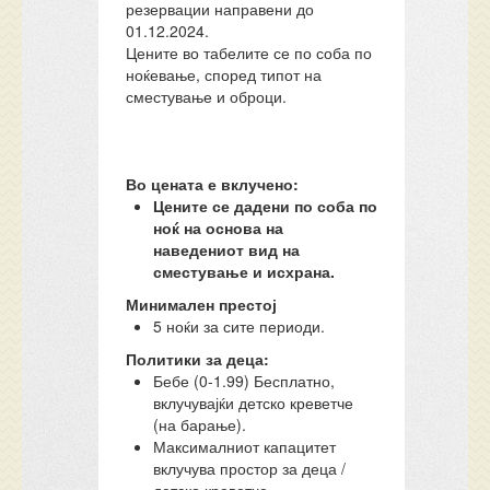
резервации направени до
01.12.2024.
Цените во табелите се по соба по
ноќевање, според типот на
сместување и оброци.
Во цената е вклучено:
Цените се дадени по соба по
ноќ на основа на
наведениот вид на
сместување и исхрана.
Минимален престој
5 ноќи за сите периоди.
Политики за деца:
Бебе (0-1.99) Бесплатно,
вклучувајќи детско креветче
(на барање).
Максималниот капацитет
вклучува простор за деца /