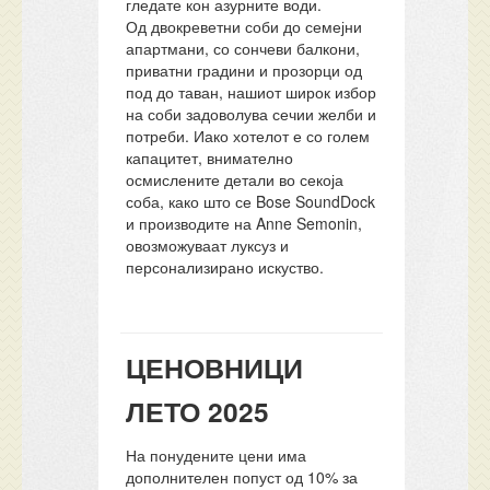
гледате кон азурните води.
Од двокреветни соби до семејни
апартмани, со сончеви балкони,
приватни градини и прозорци од
под до таван, нашиот широк избор
на соби задоволува сечии желби и
потреби. Иако хотелот е со голем
капацитет, внимателно
осмислените детали во секоја
соба, како што се Bose SoundDock
и производите на Anne Semonin,
овозможуваат луксуз и
персонализирано искуство.
ЦЕНОВНИЦИ
ЛЕТО 2025
На понудените цени има
дополнителен попуст од 10% за