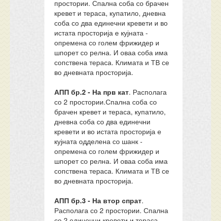
простории. Спална соба со брачен
кревет и тераса, купатило, дневна
соба со два единечни кревети и во
истата просторија е кујната -
опремена со голем фрижидер и
шпорет со релна. И оваа соба има
сопствена тераса. Климата и ТВ се
во дневната просторија.
АПП бр.2 - На прв кат
. Располага
со 2 простории.Спална соба со
брачен кревет и тераса, купатило,
дневна соба со два единечни
кревети и во истата просторија е
кујната одделена со шанк -
опремена со голем фрижидер и
шпорет со релна. И оваа соба има
сопствена тераса. Климата и ТВ се
во дневната просторија.
АПП бр.3 - На втор спрат
.
Располага со 2 простории. Спална
со 2 единечни кревети и тераса,