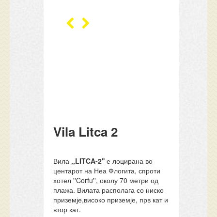
Vila Litca 2
Вила
,,LITCA-2''
е лоцирана во
центарот на Неа Флогита, спроти
хотел ''Corfu'', околу 70 метри од
плажа. Вилата располага со ниско
приземје,високо приземје, прв кат и
втор кат.