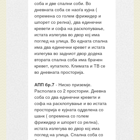
соба и две спални соби. Во
дневната соба се наоѓа кујна (
опремена со голем фрижидер и
шпорет со релна), два единечни
кревети и софа на расклопување,
истата излегува во двор кој има
поглед на улица. Во едната спална
има два единечни кревет и истата
излегува во задниот двор додека
втората спална соба има брачен
кревет, купатило. Климата и ТВ се
во дневната просторија.
АПП бр.7
- Ниско приземје.
Располага со 2 простории. Дневна
соба со два единечни кревети и
софа на расклопување и во истата
просторија е кујната одделена со
шанк ( опремена со голем
фрижидер и шпорет со релна),
истата излегува во двор кој има
поглед на улица. Спална соба со