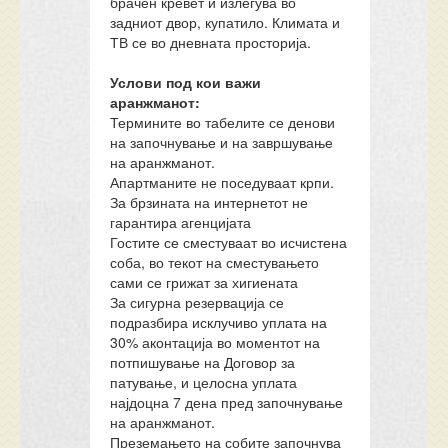
брачен кревет и излегува во
задниот двор, купатило. Климата и
ТВ се во дневната просторија.
Услови под кои важи
аранжманот:
Термините во табелите се денови
на започнување и на завршување
на аранжманот.
Апартманите не поседуваат крпи.
За брзината на интернетот не
гарантира агенцијата
Гостите се сместуваат во исчистена
соба, во текот на сместувањето
сами се грижат за хигиената
За сигурна резервација се
подразбира исклучиво уплата на
30% аконтација во моментот на
потпишување на Договор за
патување, и целосна уплата
најдоцна 7 дена пред започнување
на аранжманот.
Преземањето на собите започнува