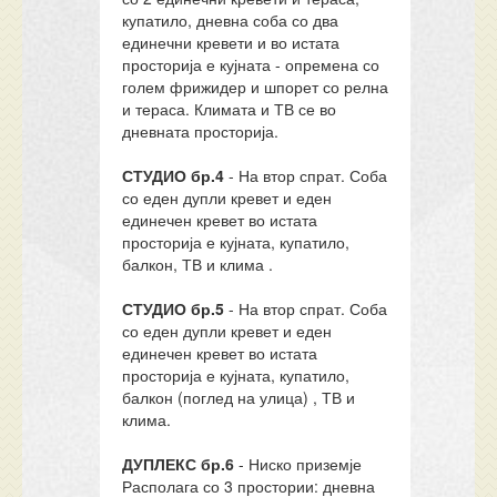
купатило, дневна соба со два
единечни кревети и во истата
просторија е кујната - опремена со
голем фрижидер и шпорет со релна
и тераса. Климата и ТВ се во
дневната просторија.
СТУДИО бр.4
- На втор спрат. Соба
со еден дупли кревет и еден
единечен кревет во истата
просторија е кујната, купатило,
балкон, ТВ и клима .
СТУДИО бр.5
- На втор спрат. Соба
со еден дупли кревет и еден
единечен кревет во истата
просторија е кујната, купатило,
балкон (поглед на улица) , ТВ и
клима.
ДУПЛЕКС бр.6
- Ниско приземје
Располага со 3 простории: дневна