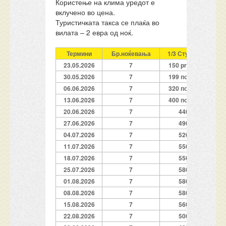
Користење на клима уредот е
вклучено во цена.
Туристичката такса се плаќа во
вилата – 2 евра од ноќ.
Термини
Бр.ноќевања
1/3 Студио
1/
23.05.2026
7
150 promo
1
30.05.2026
7
199 полно
06.06.2026
7
320 полно
13.06.2026
7
400 полно
20.06.2026
7
440
4
27.06.2026
7
490
04.07.2026
7
520
11.07.2026
7
550
18.07.2026
7
550
25.07.2026
7
580
01.08.2026
7
580
08.08.2026
7
580
15.08.2026
7
560
22.08.2026
7
500