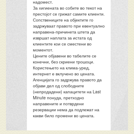
надомест.
За хигиената во собите во текот на
престојот се грижат самите клиенти.
Сопствениците на објектите го
задржуваат правото при евентуално
направена-причинета штета да
извршат наплата за истата од
клиентите кои се сместени во
моментот.
Цените објавени во табелите се
конечни, без скриени трошоци.
Користењето на клима-уред,
интернет е вклучено во цената.
Агенцијата го задржува правото да
објави дел од слободните
(непродадени) капацитети на Last
Minute понуда, претходно
направените и потврдени
резервации нема да подлежат на
какви било промени во цената.