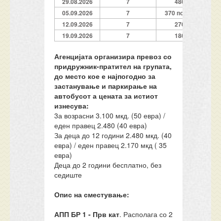
29.08.2026
7
480
05.09.2026
7
370 полно
12.09.2026
7
270
19.09.2026
7
180
Агенцијата организира превоз со
придружник-пратител на групата,
до место кое е најпогодно за
застанување и паркирање на
автобусот а цената за истиот
изнесува:
3а возрасни 3.100 мкд. (50 евра) /
еден правец 2.480 (40 евра)
За деца до 12 години 2.480 мкд. (40
евра) / еден правец 2.170 мкд ( 35
евра)
Деца до 2 години бесплатно, без
седиште
Опис на сместување:
АПП БР 1 - Прв кат
. Располага со 2