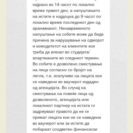
најрано во 14 часот по локално
време првиот ден, а напуштањето
на истите е најдоцна до 9 часот по
локално време последниот ден од
аранжманот. Ненавременото
напуштање на собите може да биде
причина за нарушување на одморот
и комодитетот на клиентите кои
треба да влезат во студијата/
апартманите во следниот термин.
Во собите е дозволено сместување
на лица согласно со бројот на
легла, т.е. исклучиво на лицата кои
се наведени во ваучерот издаден
од агенцијата. Во случај на
сместување на повеќе лица од
дозволеното, агенцијата или
локалниот партнер на истата го
задржуваат правото да не ги
примат лицата кои не се наведени
во ваучерот или за истите да
побараат соодветен финансиски