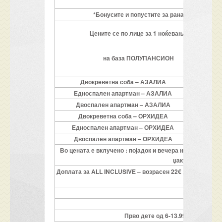
*Бонусите и попустите за рана резервација
Цените се по лице за 1 ноќевање
на база ПОЛУПАНСИОН
Двокреветна соба –
АЗАЛИА
2+0
Едноспален апартман –
АЗАЛИА
2+2
Двоспален апартман –
АЗАЛИА
4+2
Двокреветна соба –
ОРХИДЕА
2+0
Едноспален апартман –
ОРХИДЕА
2+2
Двоспален апартман –
ОРХИДЕА
4+2
Во цената е вклучено : појадок и вечера на шведска м
џакузи, сауна, п
Доплата за
ALL INCLUSIVE
– возрасен 22€ , дете од 6-13
Д
Деца
Прво дете од 6-13.99 год. на до