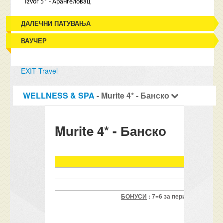
Izvor 5* - Аранѓеловац
ДАЛЕЧНИ ПАТУВАЊА
ВАУЧЕР
EXIT Travel
WELLNESS & SPA
- Murite 4* - Банско
Murite 4* - Банско
MURIT
БОНУСИ
: 7=6 за период на прес
НЕ В