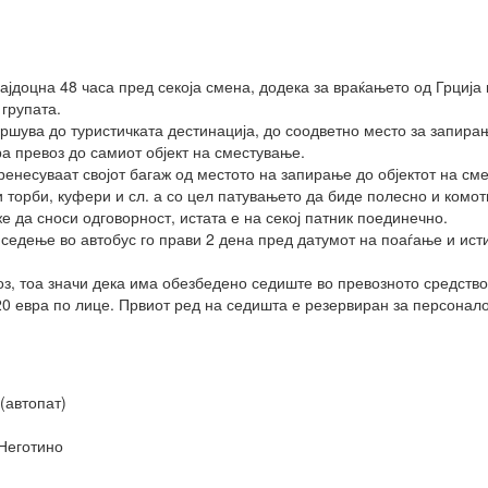
ајдоцна 48 часа пред секоја смена, додека за враќањето од Грција 
групата.
вршува до туристичката дестинација, до соодветно место за запира
а превоз до самиот објект на сместување.
ренесуваат својот багаж од местото на запирање до објектот на с
и торби, куфери и сл. а со цел патувањето да биде полесно и комо
е да сноси одговорност, истата е на секој патник поединечно.
 седење во автобус го прави 2 дена пред датумот на поаѓање и исти
оз, тоа значи дека има обезбедено седиште во превозното средство
20 евра по лице. Првиот ред на седишта е резервиран за персонало
(автопат)
Неготино