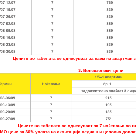
/07-12/07
7
769
/07-19/07
7
839
/07-26/07
7
839
/07-02/08
7
889
/08-09/08
7
889
/08-16/08
7
889
/08-23/08
7
839
/08-30/08
7
839
Цените во табелата се однесуваат за наем на апартман 
3. Вонсезонски цени
1/5+1 апартман
Термин
Ноќевања
бр. 1
задолжително плаќаат 3 лица
/08-06/09
7
215
/09-13/09
7
195
/09-20/09
7
135
/09-27/09
7
75*
Цените во табелата се однесуваат за 7 ноќевања со в
ОМО цени за 30% уплата на аконтација веднаш и целосна доплат