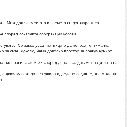
кон Македонија, местото и времето се договараат со
ње според локалните сообраќајни услови.
местување. Се замолуваат патниците да понесат оптимална
тно за сите. Доколку нема доволно простор за прекумерниот
от се прави системски според денот т.е. датумот на уплата на
, а доколку сака да резервира одредено седиште, тоа може да
т.