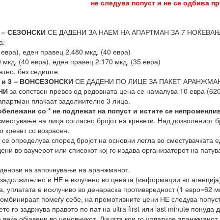
не следува попуст и не се одбива п
 – СЕЗОНСКИ
СЕ ДАДЕНИ ЗА НАЕМ НА АПАРТМАН ЗА 7 НОЌЕВАЊА, сп
а:
 евра), еден правец 2.480 мкд. (40 евра)
 мкд. (40 евра), еден правец 2.170 мкд. (35 евра)
атно, без седиште
 и 3 – ВОНСЕЗОНСКИ
СЕ ДАДЕНИ ПО ЛИЦЕ ЗА ПАКЕТ АРАНЖМАН
НИ
за сопствен превоз од редовната цена се намалува 10 евра (62
апартман плаќаат задолжително 3 лица.
бележани со * не подлежат на попуст
и истите се непроменлив
местување на лица согласно бројот на кревети. Над дозволениот б
о кревет со возрасен.
се определува според бројот на основни легла во сместувачката ед
ени во ваучерот или списокот кој го издава организаторот на патув
 денови на започнување на аранжманот.
задолжително и НЕ е вклучено во цената (информации во агенција)
а, уплатата е исклучиво во денараска противвредност (1 евро=62 мк
комбинираат помеѓу себе, на промотивните цени НЕ следува попуст
о го задржува правото по пат на ultra first или last minute понуда
е веќе објавени во ценовникот. Лицата кои го уплатиле аранжманот