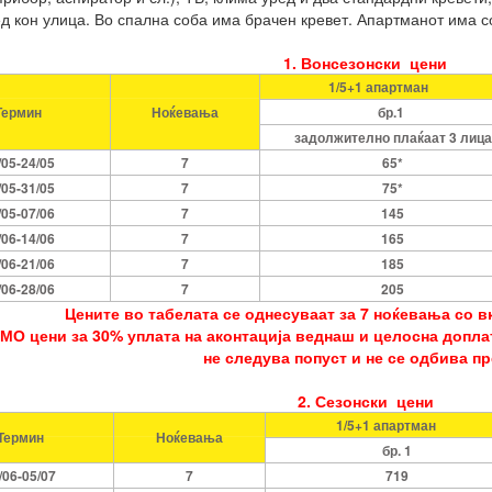
ед кон улица. Во спална соба има брачен кревет. Апартманот има с
1. Вонсезонски цени
1/5+1 апартман
Термин
Ноќевања
бр.1
задолжително плаќаат 3 лица
/05-24/05
7
65*
/05-31/05
7
75*
/05-07/06
7
145
/06-14/06
7
165
/06-21/06
7
185
/06-28/06
7
205
Цените во табелата се однесуваат за 7 ноќевања со в
ОМО цени за 30% уплата на аконтација веднаш и целосна доплат
не следува попуст и не се одбива п
2. Сезонски цени
1/5+1 апартман
Термин
Ноќевања
бр. 1
/06-05/07
7
719