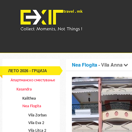
Nea Flogita
- Vila Anna
ЛЕТО 2026 - ГРЦИЈА
Апартманско сместување
Kasandra
Kalithea
Nea Flogita
Vila Zorbas
Vila Eva 2
Vila Litca 2