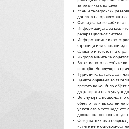
за разликата во цена.
Усни и телефонски резерва
доплата на аранжманот се
Сместување во собите е по
Информацијата за квалитето
резервацискиот систем.
Информациите и фотографи
страници или сликани од н
Сликите и текстот на стра
Информациите за објектот 
За хигиената во собите во 
состојба. Во случај на при
Туристичката такса се плаќ
Цените објавени во табели
врската во кој-било објек
да ја скрати оваа услуга д
Во случај на неадекватно 
објектот или вработен на 
уплатното место каде сте 
дознае на последниот ден 
Секој патник има обврска 
истите не е одговорност н