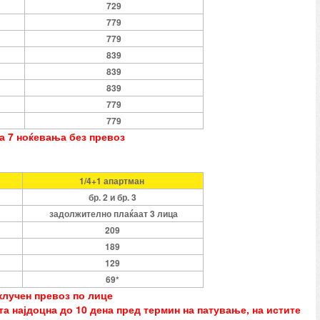
729
779
779
839
839
839
779
779
за 7 ноќевања без превоз
1/4+1 апартман
бр. 2 и бр. 3
задолжително плаќаат 3 лица
209
189
129
69*
клучен превоз по лице
а најдоцна до 10 дена пред термин на патување, на истите