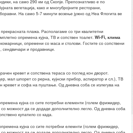
идики, на само 290 км од Скопје. Препознатливо е по
ујната вегетација, како и многубројните ресторани,
боравни. На само 5-7 минути возење јужно од Неа Флогита ве
.
 прекрасната плажа. Располагаме со три квалитетни
омплетно опремена кујна, ТВ и сопствен тоалет.
Wi-Fi
,
клима
комарници, опремени со маса и столови. Гостите со сопствени
и, сендвичари и продавници.
рачен кревет и сопствена тераса со поглед кон дворот.
р, мал шпорет со рерна, кујнски прибор, аспиратор и сл.), ТВ
н кревет и софа на пуштање. Од дневна соба се излегува на
 опремена кујна со сите потребни елементи (голем фрижидер,
и, со можност да се додаде дополнително легло. Од дневна соба
опствено купатило со када.
 опремена кујна со сите потребни елемнти (голем фрижидер,
и, со можност да се додаде дополнително легло. Од дневна соба