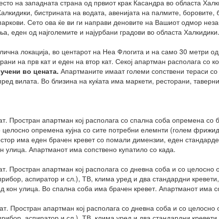
есто на западната страна од првиот крак Касандра во областа Халк
алкидики, бистрината на водата, авенијата на палмите, боровите, б
паркови. Сето ова ќе ви ги направи деновите на Вашиот одмор неза
а, еден од најголемите и најурбани градови во областа Халкидики
ична локација, во центарот на Неа Флогита и на само 30 метри од
рани на прв кат и еден на втор кат. Секој апартман располага со к
лучени во цената.
Апартманите имаат големи сопствени тераси со 
ред вилата. Во близина на куќата има маркети, ресторани, таверн
ат. Простран апартман кој располага со спална соба опремена со б
 целосно опремена кујна со сите потребни елемнти (голем фрижиде
остор има еден брачен кревет со помали димензии, еден стандарде
н улица. Апартманот има сопствено купатило со када.
ат. Простран апартман кој располага со дневна соба и со целосно
прибор, аспиратор и сл.), ТВ, клима уред и два стандардни кревет
ед кон улица. Во спална соба има брачен кревет. Апартманот има с
кат. Простран апартман кој располага со дневна соба и со целосно
прибор, аспиратор и сл.), ТВ, клима уред и два стандардни кревет