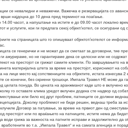
ции се невалидни и неважечки. Важечка е резервацијата со аванс
 врши најдоцна до 10 дена пред терминот на поаѓање.
 14.00 часот, а напуштање на истите е до 09.00 часот локално вре
т и услугите, кои ги предлага секој објект/хотел, се осигурани од
ите на страницата што го опишуваат објектот/хотелот се информа
ас.
ницата се генерички и не можат да се сметаат за договорни, тие п
ги ажурираме, но не гарантираме дека се целосни или не содржат 
текот на престојот се грижат самите клиенти. По завршувањето на в
чинета материјална штета за време на престојот, корисникот на со
а на лице место кај сопствениците на објектите, истата изнесува 2
те се конечни, без скриени трошоци. Импала Травел НЕ може да га
т од целата понуда. Во цената на аранжманот каде што е вклучено 
околку го оставате клима уредот вклучен додека сте надвор од собат
сместување или било кој друг проблем, патниците се должни веднаш
рецепцијата. Доколку проблемот не биде решен, веднаш треба за ис
склучиле Договор за патување, за време на првиот ден од сместув
од престојот или по враќањето на патниците, истите нема да бидат
да води грижа за важноста на патните исправи и задолжително да 
а вработените во т.а. „Импала Травел“ и на самата агенција и пор