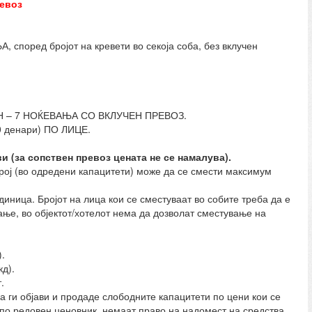
ревоз
оред бројот на кревети во секоја соба, без вклучен
 – 7 НОЌЕВАЊА СО ВКЛУЧЕН ПРЕВОЗ.
0 денари) ПО ЛИЦЕ.
и (за сопствен превоз цената не се намалува).
рој (во одредени капацитети) може да се смести максимум
иница. Бројот на лица кои се сместуваат во собите треба да е
ање, во објектот/хотелот нема да дозволат сместување на
.
д).
.
 да ги објави и продаде слободните капацитети по цени кои се
 по редовен ценовник, немаат право на надомест на средства