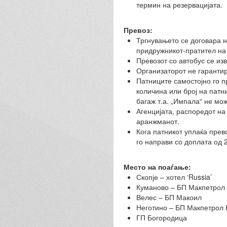
термин на резервацијата.
Превоз:
Тргнувањето се договара н
придружникот-пратител на 
Превозот со автобус се из
Организаторот не гарантир
Патниците самостојно го п
количина или број на патн
багаж т.а. „Импала“ не мож
Агенцијата, распоредот на
аранжманот.
Кога патникот уплаќа прев
го направи со доплата од 
Место на поаѓање:
Скопје – хотел ‘Russia’
Куманово – БП Макпетрол 
Велес – БП Макоил
Неготино – БП Макпетрол 
ГП Богородица