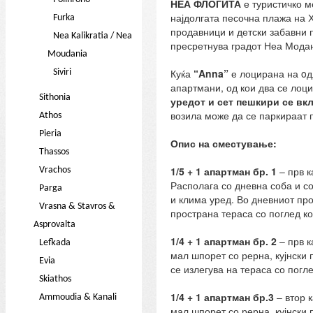
НЕА ФЛОГИТА
е туристичко м
најдолгата песочна плажа на Х
Furka
продавници и детски забавни 
Nea Kalikratia / Nea
пресретнува градот Неа Модањ
Moudania
Куќа
“Anna”
е лоцирана на oдл
Siviri
апартмани, од кои два се лоци
Sithonia
уред
от и сет пешкири се вк
возила може да се паркираат п
Athos
Pieria
Опис на сместување:
Thassos
1/
5
+
1
апартман бр.
1
– прв к
Vrachos
Располага со дневна соба и со
Parga
и клима уред. Во дневниот пр
Vrasna & Stavros &
пространа тераса со поглед ко
Asprovalta
1/4 + 1
апартман бр.
2
– прв к
Lefkada
мал шпорет со рерна, кујнски 
Evia
се излегува на тераса со погл
Skiathos
1/4 + 1
апартман бр.3
– втор 
Ammoudia & Kanali
мал шпорет со рерна, кујнски 