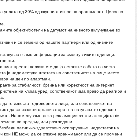
на уплата од 30% од вкупниот износ на аранжманот. Целосна
ме.
 самите објекти/хотели на датумот на нивното вклучување во
тивни и се земени од нашите партнери или од нивните
ретставуваат само информации за сместувачките единици.
грешки.
ашиот престој должни сте да ја оставите собата во чиста
бата ја надоместува штетата на сопственикот на лице место.
 евра на ден по апартман.
рантира стабилност, брзина или коректност на интернет
користење на клима уред, сопственикот има право да реагира и
а.
 да го известат одговорното лице, или сопственикот на
тиот да се извести организаторот на патувањето односно
ањето. Напоменуваме дека рекламации за кои агенцијата ќе
 земени во предвид или разгледани.
обезбеди патничко-здравствено осигурување, недостаток на
ади кои НЕ можe да се откаже аранжманот или да се промени