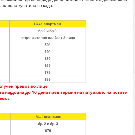
опствено купатило со када.
1/4+1 апартман
бр.2 и бр.3
задолжително плаќаат 3 лица
59*
69*
139
159
179
199
клучен превоз по лице
а најдоцна до 10 дена пред термин на патување, на истите
ревоз
1/4+1 апартман
бр. 2 и бр. 3
679