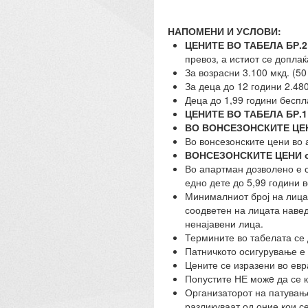
НАПОМЕНИ И УСЛОВИ:
ЦЕНИТЕ ВО ТАБЕЛА БР.2
превоз, а истиот се доплаќ
За возрасни 3.100 мкд. (50
За деца до 12 години 2.480
Деца до 1,99 години беспл
ЦЕНИТЕ ВО ТАБЕЛА БР.1
ВО ВОНСЕЗОНСКИТЕ ЦЕ
Во вонсезонските цени во 
ВОНСЕЗОНСКИТЕ ЦЕНИ
о
Во апартман дозволено е с
едно дете до 5,99 години в
Минималниот број на лица 
соодветен на лицата навед
ненајавени лица.
Термините во табелата се
Патничкото осигурување е 
Цените се изразени во евр
Попустите НЕ можe да се 
Организаторот на патувањет
разликуваат од оние кои с