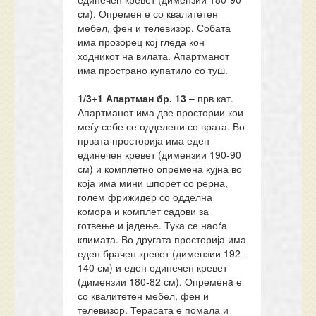
см). Опремен е со квалитетен
мебел, фен и телевизор. Собата
има прозорец кој гледа кон
ходникот на вилата. Апартманот
има пространо купатило со туш.
1/3+1
Апартман бр.
13
– прв кат.
Апартманот има две простории кои
меѓу себе се одделени со врата. Во
првата просторија има еден
единечен кревет (димензии 190-90
см) и комплетно опремена кујна во
која има мини шпорет со рерна,
голем фрижидер со одделна
комора и комплет садови за
готвење и јадење. Тука се наоѓа
климата. Во другата просторија има
еден брачен кревет (димензии 192-
140 см) и еден единечен кревет
(димензии 180-82 см). Опременa е
со квалитетен мебел, фен и
телевизор. Терасата е помала и