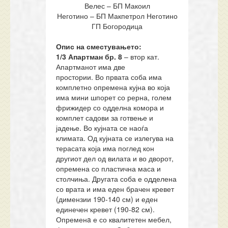
Велес – БП Макоил
Неготино – БП Макпетрол Неготино
ГП Богородица
Опис на сместувањето:
1/3 Апартман
бр.
8
– втор кат.
Апартманот има две
простории. Во првата соба има
комплетно опремена кујна во која
има мини шпорет со рерна, голем
фрижидер со одделна комора и
комплет садови за готвење и
јадење. Во кујната се наоѓа
климата. Од кујната се излегува на
терасата која има поглед кон
другиот дел од вилата и во дворот,
опремена со пластична маса и
столчиња. Другата соба е одделена
со врата и има еден брачен кревет
(димензии 190-140 см) и еден
единечен кревет (190-82 см).
Опременa е со квалитетен мебел,