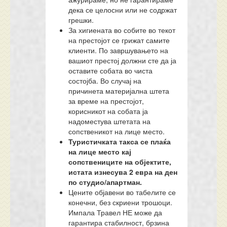
дека се целосни или не содржат
грешки.
За хигиената во собите во текот
на престојот се грижат самите
клиенти. По завршувањето на
вашиот престој должни сте да ја
оставите собата во чиста
состојба. Во случај на
причинета материјална штета
за време на престојот,
корисникот на собата ја
надоместува штетата на
сопственикот на лице место.
Туристичката такса се плаќа
на лице место кај
сопствениците на објектите,
истата изнесува 2 евра на ден
по студио/апартман.
Цените објавени во табелите се
конечни, без скриени трошоци.
Импала Травел НЕ може да
гарантира стабилност, брзина