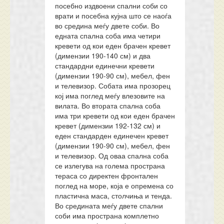
посебно издвоени спални соби со
врати и посебна кујна што се наоѓа
во средина меѓу двете соби. Во
едната спална соба има четири
кревети од кои еден брачен кревет
(димензии 190-140 см) и два
стандардни единечни кревети
(димензии 190-90 см), мебел, фен
и телевизор. Собата има прозорец
кој има поглед меѓу влезовите на
вилата. Во втората спална соба
има три кревети од кои еден брачен
кревет (димензии 192-132 см) и
еден стандарден единечен кревет
(димензии 190-90 см), мебел, фен
и телевизор. Од оваа спална соба
се излегува на голема пространа
тераса со директен фронтален
поглед на море, која е опремена со
пластична маса, столчиња и тенда.
Во средината меѓу двете спални
соби има пространа комплетно