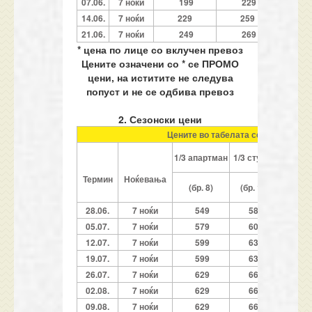
07.06.
7 ноќи
199
229
1
14.06.
7 ноќи
229
259
1
21.06.
7 ноќи
249
269
2
* цена по лице со вклучен превоз
Цените означени со * се ПРОМО
цени, на иститите не следува
попуст и не се одбива превоз
2. Сезонски цени
Цените во табелата се однесуваат 
1/3
1/3 апартман
1/3 студио
апар
Термин
Ноќевања
(бр.12,
(бр. 8)
(бр. 10)
и 
28.06.
7 ноќи
549
589
6
05.07.
7 ноќи
579
609
6
12.07.
7 ноќи
599
639
7
19.07.
7 ноќи
599
639
7
26.07.
7 ноќи
629
669
7
02.08.
7 ноќи
629
669
7
09.08.
7 ноќи
629
669
7