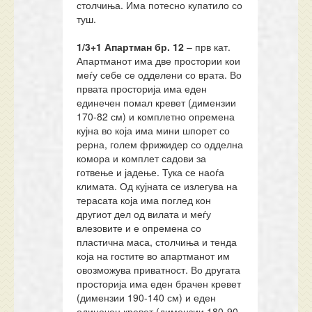
столчиња. Има потесно купатило со
туш.
1/3+1 Апартман
бр.
12
– прв кат.
Апартманот има две простории кои
меѓу себе се одделени со врата. Во
првата просторија има еден
единечен помал кревет (димензии
170-82 см) и комплетно опремена
кујна во која има мини шпорет со
рерна, голем фрижидер со одделна
комора и комплет садови за
готвење и јадење. Тука се наоѓа
климата. Од кујната се излегува на
терасата која има поглед кон
другиот дел од вилата и меѓу
влезовите и е опремена со
пластична маса, столчиња и тенда
која на гостите во апартманот им
овозможува приватност. Во другата
просторија има еден брачен кревет
(димензии 190-140 см) и еден
единечен кревет (димензии 180-90