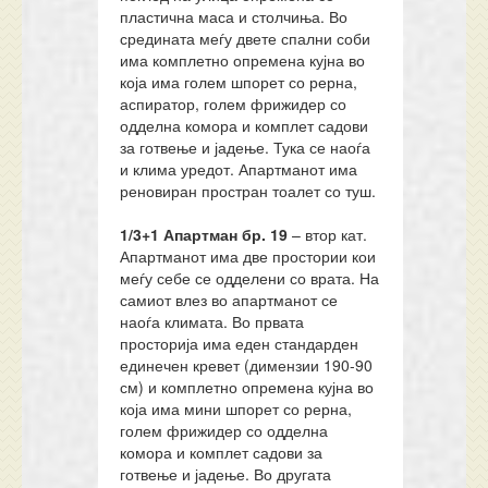
пластична маса и столчиња. Во
средината меѓу двете спални соби
има комплетно опремена кујна во
која има голем шпорет со рерна,
аспиратор, голем фрижидер со
одделна комора и комплет садови
за готвење и јадење. Тука се наоѓа
и клима уредот. Апартманот има
реновиран простран тоалет со туш.
1/3+1 Апартман
бр.
19
– втор кат.
Апартманот има две простории кои
меѓу себе се одделени со врата. На
самиот влез во апартманот се
наоѓа климата. Во првата
просторија има еден стандарден
единечен кревет (димензии 190-90
см) и комплетно опремена кујна во
која има мини шпорет со рерна,
голем фрижидер со одделна
комора и комплет садови за
готвење и јадење. Во другата