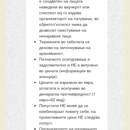
е соодветен на лицата
наведени во ваучерот или
списокот кој го издава
организаторот на патување, во
објектот/хотелот нема да
дозволат сместување на
ненајавени лица.
Термините во табелата се
денови на започнување на
аранжманот.
Патничкото осигурување е
задолжително и НЕ е вклучено
во цената (информации во
агенција).
Цените се изразени во евра,
уплатата е исклучиво во
денараска противвредност (1
евро=62 мкд).
Попустите НЕ можe да се
комбинираат помеѓу себе, на
промотивните цени НЕ следува
попуст.
Организаторот на патувањето