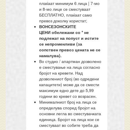
плаќаат минимум 6 лица | 7-мо
и 8-мо лице се сместуваат
БЕСПЛАТНО, плаќаат само
превоз доколку користат;
ВОНСЕЗОНСКИТЕ
ЦЕНИ
обележани со * не
подлежат на попуст
и истите
се непроменливи (за
сопствен превоз цената не се
намалува).
Во студио / апартман дозволено
е сместување на лица согласно
бројот на кревети. Над
дозволениот број (во одредени
капацитети) може да се смести
максимум едно дете до 5,99
години во кревет со возрасен.
Минималниот број на лица се
определува според бројот на
основни легла во сместувачката
единица. Бројот на лица кои се
сместуваат во собите треба да