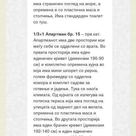
има страничен поглед на море, а
опремена е со пластична маса и
столчиња. Има стандарден тоалет
со туш.
1/3+1
Апартман бр.
15
– прв кат.
Апартманот има две простории кои
меѓу себе се одделени со врата. Во
првата просторија има еден
единечен кревет (димензии 190-90
см) и комплетно опремена кујна во
која има мини шпорет со рерна,
голем фрижидер со одделна
комора и комплет садови за
готвење и јадење. Тука се наоѓа
климата. Од кујната се излегува на
потесна тераса која има поглед на
улицата од задниот дел на вилата,
опремена со пластична маса и
столчиња. Во другата просторија
има еден брачен кревет (димензии
192-140 см) и еден единечен