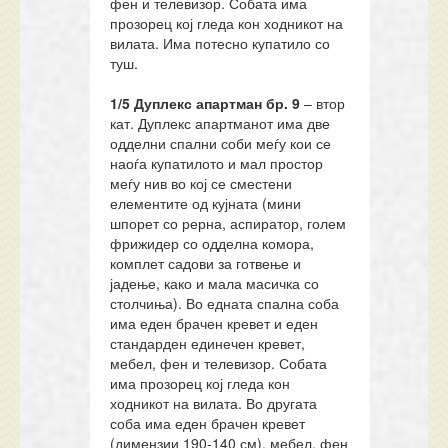
фен и телевизор. Собата има
прозорец кој гледа кон ходникот на
вилата. Има потесно купатило со
туш.
1/5 Дуплекс апартман
бр.
9
– втор
кат. Дуплекс апартманот има две
одделни спални соби меѓу кои се
наоѓа купатилото и мал простор
меѓу нив во кој се сместени
елементите од кујната (мини
шпорет со рерна, аспиратор, голем
фрижидер со одделна комора,
комплет садови за готвење и
јадење, како и мала масичка со
столчиња). Во едната спална соба
има еден брачен кревет и еден
стандарден единечен кревет,
мебел, фен и телевизор. Собата
има прозорец кој гледа кон
ходникот на вилата. Во другата
соба има еден брачен кревет
(димензии 190-140 см), мебел, фен