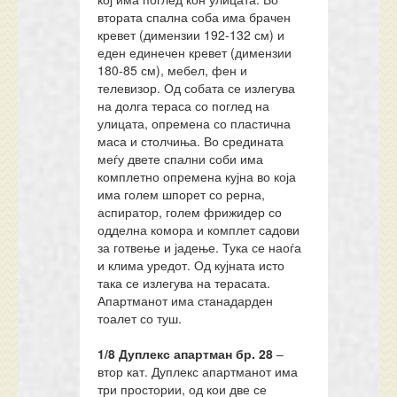
втората спална соба има брачен
кревет (димензии 192-132 см) и
еден единечен кревет (димензии
180-85 см), мебел, фен и
телевизор. Од собата се излегува
на долга тераса со поглед на
улицата, опремена со пластична
маса и столчиња. Во средината
меѓу двете спални соби има
комплетно опремена кујна во која
има голем шпорет со рерна,
аспиратор, голем фрижидер со
одделна комора и комплет садови
за готвење и јадење. Тука се наоѓа
и клима уредот. Од кујната исто
така се излегува на терасата.
Апартманот има станадарден
тоалет со туш.
1/8 Дуплекс апартман
бр.
28
–
втор кат. Дуплекс апартманот има
три простории, од кои две се