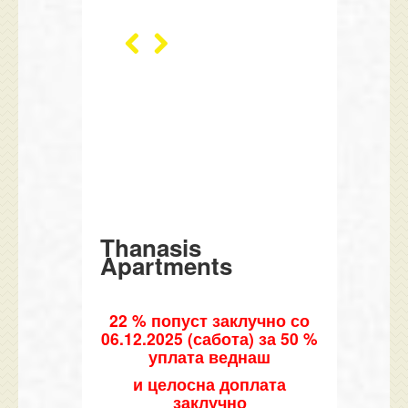
Thanasis
Apartments
22 % попуст
заклучно со
0
6
.12.202
5
(сабота) за 50 %
уплата
веднаш
и целосна доплата
заклучно