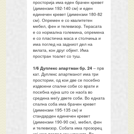
просторија има еден брачен кревет
(димензии 192-140 см) и еден
единечен кревет (димензии 180-82
см). Опремен е со квалитетен
мебел, фен и телевизор. Терасата
е со нормална големина, опремена
е со пластична маса и столчиња и
има поглед на задниот дел на
вилата, кон друг објект. Има
простран тоалет со туш.
1/6 Дуплекс апартман
бр.
24
– прв
кат. Дуплекс апартманот има три
простории, од кои две се посебно
издвоени спални соби со врати и
посебна кујна што се наоѓа во
средина меѓу двете соби. Во едната
спална соба има брачен кревет
(димензии 195-135 см) и
стандарден единечен кревет
(димензии 190-90 см), мебел, фен
и телевизор. Собата има прозорец
кој има поглед кон улицата. Во