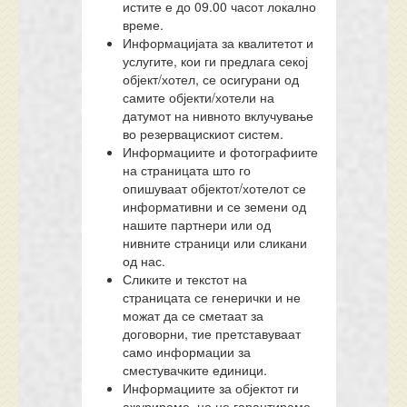
истите е до 09.00 часот локално
време.
Информацијата за квалитетот и
услугите, кои ги предлага секој
објект/хотел, се осигурани од
самите објекти/хотели на
датумот на нивното вклучување
во резервацискиот систем.
Информациите и фотографиите
на страницата што го
опишуваат објектот/хотелот се
информативни и се земени од
нашите партнери или од
нивните страници или сликани
од нас.
Сликите и текстот на
страницата се генерички и не
можат да се сметаат за
договорни, тие претставуваат
само информации за
сместувачките единици.
Информациите за објектот ги
ажурираме, но не гарантираме