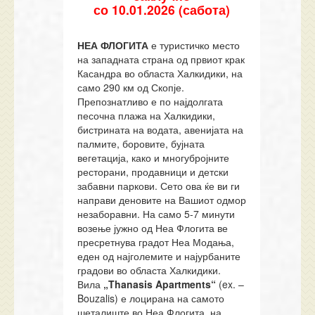
со
10
.01.202
6
(сабота)
НЕА ФЛОГИТА
е туристичко место
на западната страна од првиот крак
Касандра во областа Халкидики, на
само 290 км од Скопје.
Препознатливо е по најдолгата
песочна плажа на Халкидики,
бистрината на водата, авенијата на
палмите, боровите, бујната
вегетација, како и многубројните
ресторани, продавници и детски
забавни паркови. Сето ова ќе ви ги
направи деновите на Вашиот одмор
незаборавни. На само 5-7 минути
возење јужно од Неа Флогита ве
пресретнува градот Неа Модања,
еден од најголемите и најурбаните
градови во областа Халкидики.
Вила
„Thanasis Apartments“
(ex. –
Bouzalis) е лоцирана на самото
шеталиште во Неа Флогита, на