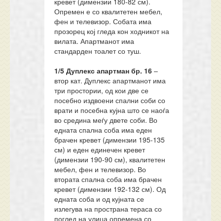
кревет (димензии 180-82 см).
Опремен е со квалитетен мебел,
фен и телевизор. Собата има
прозорец кој гледа кон ходникот на
вилата. Апартманот има
стандарден тоалет со туш.
1/5 Дуплекс апартман
бр
.
16
–
втор кат. Дуплекс апартманот има
три простории, од кои две се
посебно издвоени спални соби со
врати и посебна кујна што се наоѓа
во средина меѓу двете соби. Во
едната спална соба има еден
брачен кревет (димензии 195-135
см) и еден единечен кревет
(димензии 190-90 см), квалитетен
мебел, фен и телевизор. Во
втората спална соба има брачен
кревет (димензии 192-132 см). Од
едната соба и од кујната се
излегува на пространа тераса со
поглед на улица опремена со