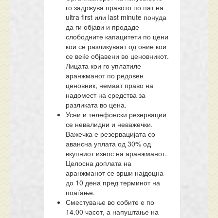
го задржува правото по пат на
ultra first или last minute понуда
да ги објави и продаде
слободните капацитети по цени
кои се разликуваат од оние кои
се веќе објавени во ценовникот.
Лицата кои го уплатиле
аранжманот по редовен
ценовник, немаат право на
надомест на средства за
разликата во цена.
Усни и телефонски резервации
се невалидни и неважечки.
Важечка е резервацијата со
авансна уплата од 30% од
вкупниот износ на аранжманот.
Целосна доплата на
аранжманот се врши најдоцна
до 10 дена пред терминот на
поаѓање.
Сместување во собите е по
14.00 часот, а напуштање на