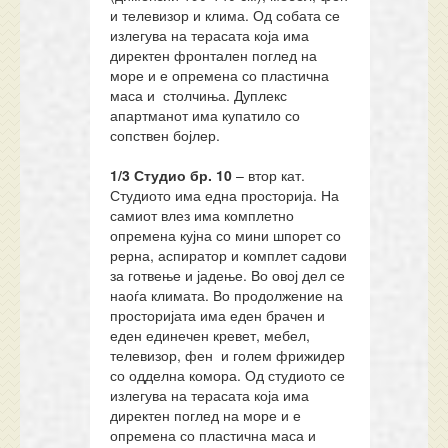
и телевизор и клима. Од собата се
излегува на терасата која има
директен фронтален поглед на
море и е опремена со пластична
маса и столчиња. Дуплекс
апартманот има купатило со
сопствен бојлер.
1/3 Студио
бр.
10
– втор кат.
Студиото има една просторија. На
самиот влез има комплетно
опремена кујна со мини шпорет со
рерна, аспиратор и комплет садови
за готвење и јадење. Во овој дел се
наоѓа климата. Во продолжение на
просторијата има еден брачен и
еден единечен кревет, мебел,
телевизор, фен и голем фрижидер
со одделна комора. Од студиото се
излегува на терасата која има
директен поглед на море и е
опремена со пластична маса и