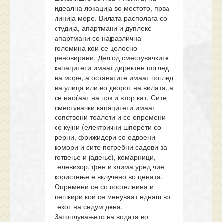
идеална локација во местото, прва
линија море. Вилата располага со
студија, апартмани и дуплекс
апартмани со најразлична
големина кои се целосно
реновирани. Дел од сместувачките
капацитети имаат директен поглед
на море, а останатите имаат поглед
на улица или во дворот на вилата, а
се наоѓаат на прв и втор кат. Сите
сместувачки капацитети имаат
сопствени тоалети и се опремени
со кујни (електрични шпорети со
рерни, фрижидери со одвоени
комори и сите потребни садови за
готвење и јадење), комарници,
телевизор, фен и клима уред чие
користење е вклучено во цената.
Опремени се со постелнина и
пешкири кои се менуваат еднаш во
текот на седум дена.
Затоплувањето на водата во