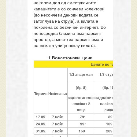
најголем дел од сместувачките
капацитети е со сончеви колектори
(во несончеви денови водата се
затоплува на струја), а вилата е
покриена со безжичен интернет. Во
непосредна близина има паркинг
простор, а место за паркинг има и
на самата улица околу вилата.
1.Вонсезонски цени
Цените во табелата се о
1/3
1/3 апартман
1/3 студио
апар
(бр. 12
(бр. 8)
(бр. 10)
и 
Термин
Ноќевања
задолжително
задолжително
задолж
плаќаат 2
плаќаат 2
плаќ
лица
лица
ли
17.05.
7 ноќи
79*
89*
7
24.05.
7 ноќи
99*
109*
8
31.05.
7 ноќи
169
209
1