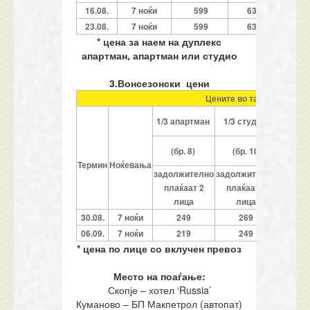
16.08.
7 ноќи
599
639
7
23.08.
7 ноќи
599
639
7
* цена за наем на дуплекс
апартман, апартман или студио
3.Вонсезонски цени
Цените во табелата се о
1/3
1/3 апартман
1/3 студио
апар
(бр. 12
(бр. 8)
(бр. 10)
1
Термин
Ноќевања
задолжително
задолжително
задолж
плаќаат 2
плаќаат 2
плаќ
лица
лица
ли
30.08.
7 ноќи
249
269
2
06.09.
7 ноќи
219
249
1
* цена по лице со вклучен превоз
Место на поаѓање:
Скопје – хотел ‘Russia’
Куманово – БП Макпетрол (автопат)