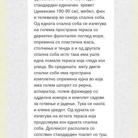
стандарден единечен кревет
(димензии 190-90 см), мебел, фен
и телевизор во секоја спална соба.
Од едната спална соба се излегува
на голема пространа тераса со
директен фронтален поглед море,
опремена со пластична маса,
столчиња и тенда а и од другата
спална соба исто така има уште
една помала тераса која гледа кон
улица. Во средината меѓу двете
спални соби има пространа
комплетно опремена кујна во која
има голем шпорет со рерна,
аспиратор, голем фрижидер со
одделна комора и комплет садови
за готвење и јадење. Тука се наоѓа
и клима уредот. Од кујната се
излегува на истата тераса која
продолжува кон едната спална
соба. Дуплексот располага со
сопствен стандарден тоалет со туш.