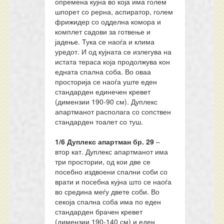
опремена кујна во која има голем
шпорет со рерна, аспиратор, голем
фрижидер со одделна комора и
комплет садови за готвење и
јадење. Тука се наоѓа и клима
уредот. И од кујната се излегува на
истата тераса која продолжува кон
едната спална соба. Во оваа
просторија се наоѓа уште еден
стандарден единечен кревет
(димензии 190-90 см). Дуплекс
апартманот располага со сопствен
стандарден тоалет со туш.
1/6 Дуплекс апартман
бр.
29
–
втор кат. Дуплекс апартманот има
три простории, од кои две се
посебно издвоени спални соби со
врати и посебна кујна што се наоѓа
во средина меѓу двете соби. Во
секоја спална соба има по еден
стандарден брачен кревет
(димензии 190-140 см) и еден