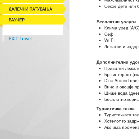
Секое дете или б
ДАЛЕЧНИ ПАТУВАЊА
ВАУЧЕР
Бесплатни услуги
Клима уред (A/C
Сеф
EXIT Travel
Wi-Fi
Лежалки и чадор
Дополнителни удоб
Приватни лежал
Брз интернет (в
Dine Around пр
Вино и овошје п
Шише вода (дне
Бесплатно корис
Туристичка такса
Туристичката так
Хотелот го задрж
Ако има промена 