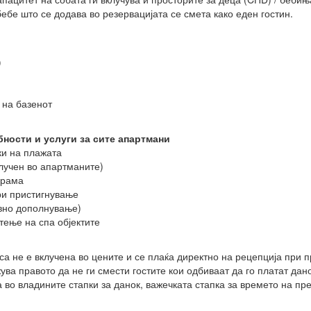
ебе што се додава во резервацијата се смета како еден гостин.
)
 на базенот
ности и услуги за сите апартмани
ки на плажата
клучен во апартманите)
ограма
ри пристигнување
вно дополнување)
тење на спа објектите
са не е вклучена во цените и се плаќа директно на рецепција при 
ува правото да не ги смести гостите кои одбиваат да го платат дано
во владините стапки за данок, важечката стапка за времето на пре