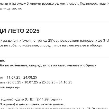
кити е на околу 5 минути возење од комплексот. Полигирос, главнио
а лице место.
И ЛЕТО 2025
 има дополнителен попуст од 25% за резервации направени до 31.
се по соба по ноќевање, според типот на сместување и оброци
но:
оба по ноќевање, според типот на сместување и оброци
.
ј
т - 11.07.25 - 24.08.25
ите -26.05.25 - 10.07.25 и 25.08.25 - 04.10.25
други периоди
 години) =Дете (CHD) (2-11.99 години)
99 години) и детско креветче –бесплатно.
ацитет на собата ги вклучува и просторите за деца (CHD) / бебињ