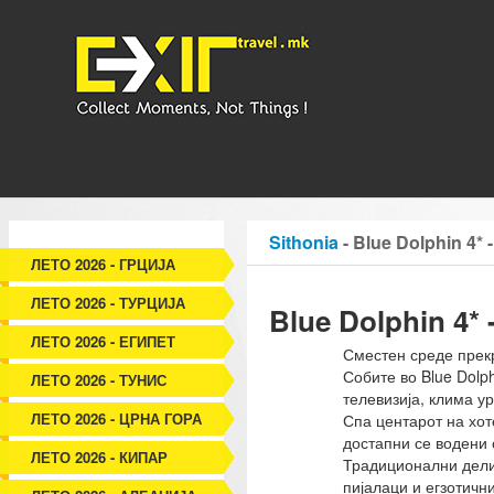
Sithonia
- Blue Dolphin 4* 
ЛЕТО 2026 - ГРЦИЈА
ЛЕТО 2026 - ТУРЦИЈА
Blue Dolphin 4* 
ЛЕТО 2026 - ЕГИПЕТ
Сместен среде прекр
Собите во Blue Dolp
ЛЕТО 2026 - ТУНИС
телевизија, клима у
ЛЕТО 2026 - ЦРНА ГОРА
Спа центарот на хот
достапни се водени 
ЛЕТО 2026 - КИПАР
Традиционални делик
пијалаци и егзотични