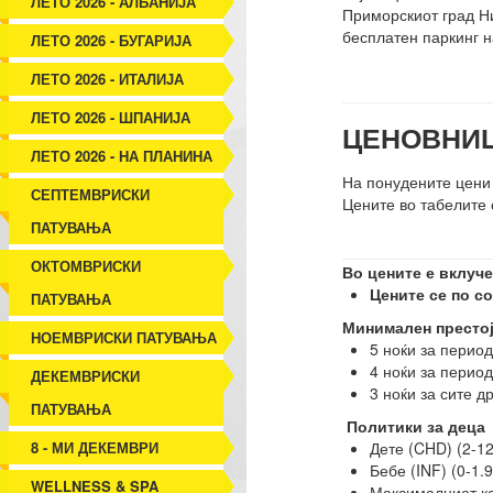
ЛЕТО 2026 - АЛБАНИЈА
Приморскиот град Ни
бесплатен паркинг н
ЛЕТО 2026 - БУГАРИЈА
ЛЕТО 2026 - ИТАЛИЈА
ЛЕТО 2026 - ШПАНИЈА
ЦЕНОВНИЦ
ЛЕТО 2026 - НА ПЛАНИНА
На понудените цени
СЕПТЕМВРИСКИ
Цените во табелите 
ПАТУВАЊА
ОКТОМВРИСКИ
Во цените е вклуче
Цените се по с
ПАТУВАЊА
Минимален престо
НОЕМВРИСКИ ПАТУВАЊА
5 ноќи за периодо
4 ноќи за период
ДЕКЕМВРИСКИ
3 ноќи за сите 
ПАТУВАЊА
Политики за деца
8 - МИ ДЕКЕМВРИ
Дете (CHD) (2-12
Бебе (INF) (0-1.
WELLNESS & SPA
Максималниот кап