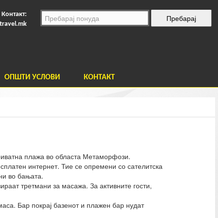
Контакт:
travel.mk
ОПШТИ УСЛОВИ
КОНТАКТ
 приватна плажа во областа Метаморфози.
бесплатен интернет. Тие се опремени со сателитска
ни во бањата.
зираат третмани за масажа. За активните гости,
аса. Бар покрај базенот и плажен бар нудат