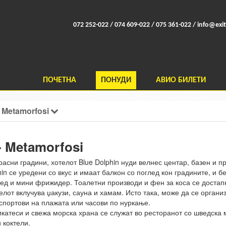
072 252-022 / 074 609-022 / 075 361-022 /
info@exit
ПОЧЕТНА
ПОНУДИ
АВИО БИЛЕТИ
- Metamorfosi
- Metamorfosi
асни градини, хотелот Blue Dolphin нуди велнес центар, базен и
hin се уредени со вкус и имаат балкон со поглед кон градините, и 
ред и мини фрижидер. Тоалетни производи и фен за коса се достап
елот вклучува џакузи, сауна и хамам. Исто така, може да се органи
спортови на плажата или часови по нуркање.
атеси и свежа морска храна се служат во ресторанот со шведска м
 коктели.