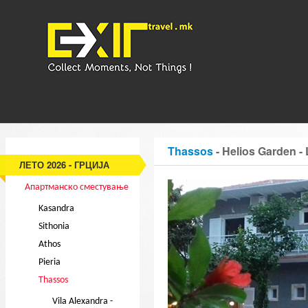
Thassos
- Helios Garden -
ЛЕТО 2026 - ГРЦИЈА
Апартманско сместување
Kasandra
Sithonia
Athos
Pieria
Thassos
Vila Alexandra -