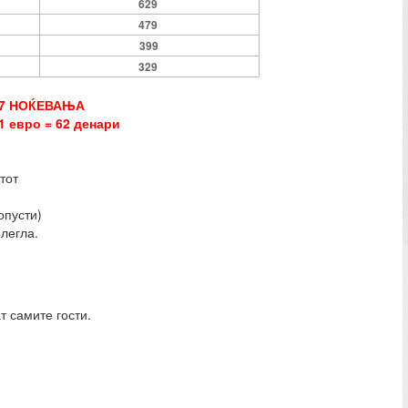
629
479
399
329
 7 НОЌЕВАЊА
1 евро = 62 денари
тот
опусти)
легла.
т самите гости.