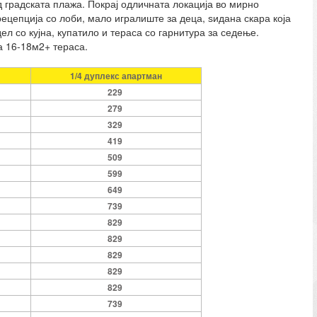
од градската плажа. Покрај одличната локација во мирно
рецепција со лоби, мало игралиште за деца, ѕидана скара која
ел со кујна, купатило и тераса со гарнитура за седење.
а 16-18м2+ тераса.
1/4 дуплекс апартман
229
279
329
419
509
599
649
739
829
829
829
829
829
739