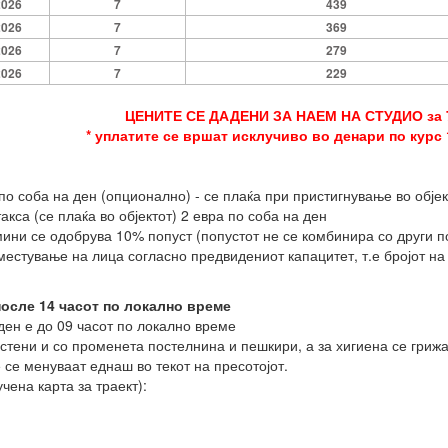
2026
7
439
2026
7
369
2026
7
279
2026
7
229
ЦЕНИТЕ СЕ ДАДЕНИ ЗА НАЕМ НА СТУДИО за
* уплатите се вршат исклучиво во денари по курс 
по соба на ден (опционално) - се плаќа при пристигнување во објек
кса (се плаќа во објектот) 2 евра по соба на ден
мини се одобрува 10% попуст (попустот не се комбинира со други п
местување на лица согласно предвидениот капацитет, т.е бројот на 
осле 14 часот по локално време
ен е до 09 часот по локално време
стени и со променета постелнина и пешкири, а за хигиена се грижа
се менуваат еднаш во текот на пресотојот.
чена карта за траект):