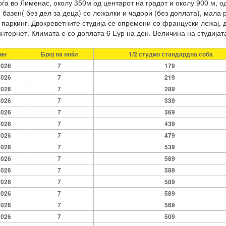
аоѓа во Лименас, околу 350м од центарот на градот и околу 900 м, 
базен( без дел за деца) со лежалки и чадори (без доплата), мала 
 паркинг. Двокреветните студија се опремени со француски лежај, д
нтернет. Климата е со доплата 6 Еур на ден. Величина на студијат
ин
Број на ноќи
1/2 студио стандардна соба
2026
7
179
2026
7
219
2026
7
289
2026
7
339
2026
7
369
2026
7
439
2026
7
479
2026
7
539
2026
7
589
2026
7
589
2026
7
589
2026
7
589
2026
7
569
2026
7
509