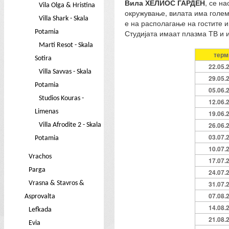
Вила ХЕЛИОС ГАРДЕН
, се н
Vila Olga & Hristina
окружување, вилата има голем 
Villa Shark - Skala
е на располагање на гостите и
Potamia
Студијата имаат плазма ТВ и и
Marti Resot - Skala
терм
Sotira
22.05.
Villa Savvas - Skala
29.05.
Potamia
05.06.
Studios Kouras -
12.06.
Limenas
19.06.
26.06.
Villa Afrodite 2 - Skala
03.07.
Potamia
10.07.
Vrachos
17.07.
Parga
24.07.
Vrasna & Stavros &
31.07.
07.08.
Asprovalta
14.08.
Lefkada
21.08.
Evia