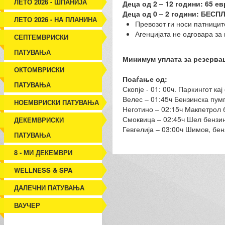
ЛЕТО 2026 - ШПАНИЈА
Деца од 2 – 12 години: 65 ев
Деца од 0 – 2 години: БЕСП
ЛЕТО 2026 - НА ПЛАНИНА
Превозот ги носи патниците
Агенцијата не одговара за 
СЕПТЕМВРИСКИ
ПАТУВАЊА
Минимум уплата за резервац
ОКТОМВРИСКИ
Поаѓање од:
ПАТУВАЊА
Скопје - 01: 00ч. Паркингот ка
Велес – 01:45ч Бензинска пум
НОЕМВРИСКИ ПАТУВАЊА
Неготино – 02:15ч Макпетрол б
Смоквица – 02:45ч Шел бензинс
ДЕКЕМВРИСКИ
Гевгелија – 03:00ч Шимов, бе
ПАТУВАЊА
8 - МИ ДЕКЕМВРИ
WELLNESS & SPA
ДАЛЕЧНИ ПАТУВАЊА
ВАУЧЕР