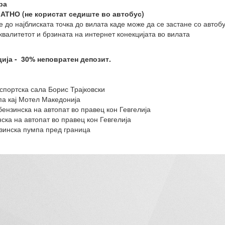
ра
ЛАТНО (не користат седиште во автобус)
 до најблиската точка до вилата каде може да се застане со автоб
квалитетот и брзината на интернет конекцијата во вилата
ија - 30% неповратен депозит.
ј спортска сала Борис Трајковски
па кај Мотел Македонија
ензинска на автопат во правец кон Гевгелија
ка на автопат во правец кон Гевгелија
нзинска пумпа пред граница