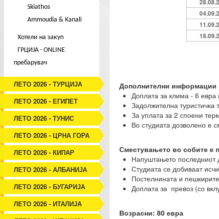
28.08.
Skiathos
04.09.
Ammoudia & Kanali
11.09.
18.09.
Хотели на закуп
ГРЦИЈА - ONLINE
пребарувач
ЛЕТО 2026 - ТУРЦИЈА
Дополнителни информации
Доплата за клима - 6 евра 
ЛЕТО 2026 - ЕГИПЕТ
Задолжителна туристичка та
За уплата за 2 споени тер
ЛЕТО 2026 - ТУНИС
Во студиата дозволено е с
ЛЕТО 2026 - ЦРНА ГОРА
Сместувањето во собите е п
ЛЕТО 2026 - КИПАР
Напуштањето последниот д
Студиата се добиваат исчи
ЛЕТО 2026 - АЛБАНИЈА
Постелнината и пешкирите 
ЛЕТО 2026 - БУГАРИЈА
Доплата за превоз (со вклу
ЛЕТО 2026 - ИТАЛИЈА
Возрасни: 80 евра