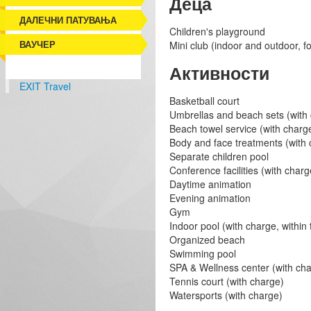
Деца
ДАЛЕЧНИ ПАТУВАЊА
Children's playground
ВАУЧЕР
Mini club (indoor and outdoor, fo
Активности
EXIT Travel
Basketball court
Umbrellas and beach sets (with
Beach towel service (with charg
Body and face treatments (with 
Separate children pool
Conference facilities (with char
Daytime animation
Evening animation
Gym
Indoor pool (with charge, within
Organized beach
Swimming pool
SPA & Wellness center (with ch
Tennis court (with charge)
Watersports (with charge)