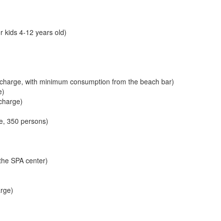
r kids 4-12 years old)
 charge, with minimum consumption from the beach bar)
e)
charge)
ge, 350 persons)
 the SPA center)
arge)