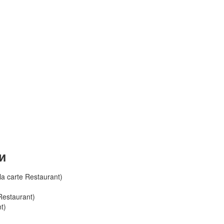
и
 la carte Restaurant)
Restaurant)
t)