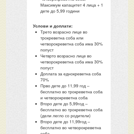
Максимум капацитет 4 лица + 1
дете до 5,99 години
Услови и доплати:
Трето возрасно лице во
трокреветна соба или
четворокреветна соба има 30%
попуст
Четврто возрасно лице во
четворокреветна соба има 30%
попуст
Доплата за еднокреветна соба
70%
Прво дете до 11,99 год –
бесплатно во трокреветна соба
и четворокреветна соба
Второ дете до 5,99год –
бесплатно во трокреветна соба
(дели легло со родители)
Второ дете до 11,99год –
бесплатно во четворокреветна
соба