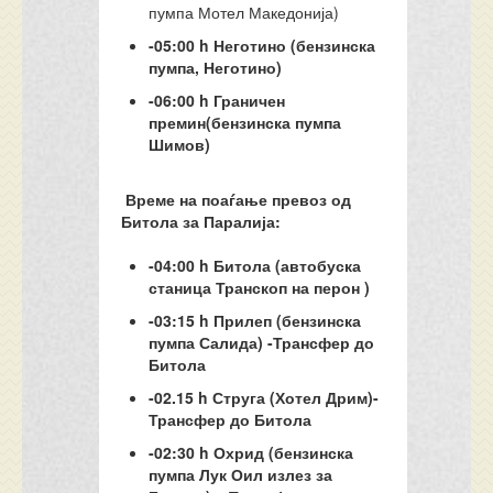
пумпа Мотел Македонија)
-05:00 h Неготино (бензинска
пумпа, Неготино)
-06:00 h Граничен
премин(бензинска пумпа
Шимов)
Време на поаѓање превоз од
Битола за Паралија:
-04:00 h Битола (автобуска
станица Транскоп на перон )
-03:15 h Прилеп (бензинска
пумпа Салида) -Трансфер до
Битола
-02.15 h Струга (Хотел Дрим)-
Трансфер до Битола
-02:30 h Охрид (бензинска
пумпа Лук Оил излез за