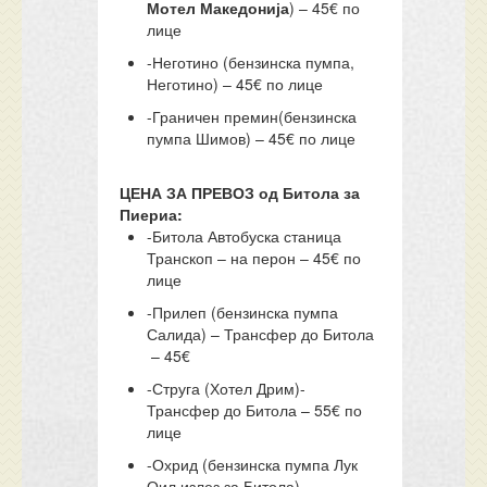
Мотел Македонија
) – 45€ по
лице
-Неготино (бензинска пумпа,
Неготино) – 45€ по лице
-Граничен премин(бензинска
пумпа Шимов) – 45€ по лице
ЦЕНА ЗА ПРЕВОЗ од Битола за
Пиериа:
-Битола Автобуска станица
Транскоп – на перон – 45€ по
лице
-Прилеп (бензинска пумпа
Салида) – Трансфер до Битола
– 45€
-Струга (Хотел Дрим)-
Трансфер до Битола – 55€ по
лице
-Охрид (бензинска пумпа Лук
Оил излез за Битола) –