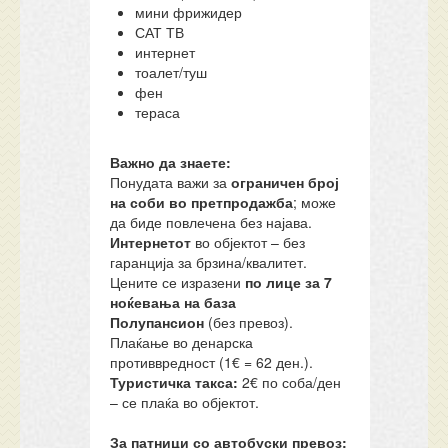
мини фрижидер
САТ ТВ
интернет
тоалет/туш
фен
тераса
Важно да знаете:
Понудата важи за
ограничен број
на соби во претпродажба
; може
да биде повлечена без најава.
Интернетот
во објектот – без
гаранција за брзина/квалитет.
Цените се изразени
по лице за 7
ноќевања на база
Полупансион
(без превоз).
Плаќање во денарска
противвредност (1€ = 62 ден.).
Туристичка такса:
2€ по соба/ден
– се плаќа во објектот.
За патници со автобуски превоз: