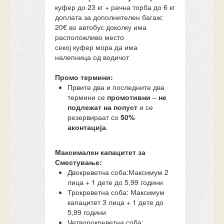
куфер до 23 кг + рачна торба до 6 кг
доплата за дополнителен багаж:
20€ во автобус доколку има
расположливо место
секој куфер мора да има
налепница од водичот
Промо термини:
Првите два и последните два
термини се
промотивни
–
не
подлежат на попуст
и се
резервираат со
50%
аконтација
.
Максимален капацитет за
Сместување:
Двокреветна соба:Максимум 2
лица + 1 дете до 5,99 години
Трокреветна соба: Максимум
капацитет 3 лица + 1 дете до
5,99 години
Четворокреветна соба: