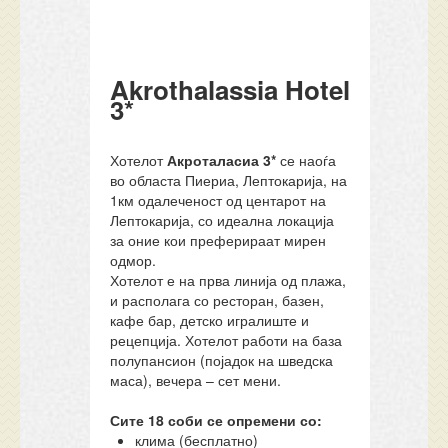
Akrothalassia Hotel
3*
Хотелот
Акроталасиа 3*
се наоѓа
во областа Пиериа, Лептокарија, на
1км одалеченост од центарот на
Лептокарија, со идеална локација
за оние кои преферираат мирен
одмор.
Хотелот е на прва линија од плажа,
и располага со ресторан, базен,
кафе бар, детско игралиште и
рецепција. Хотелот работи на база
полупансион (појадок на шведска
маса), вечера – сет мени.
Сите 18 соби се опремени со:
клима (бесплатно)