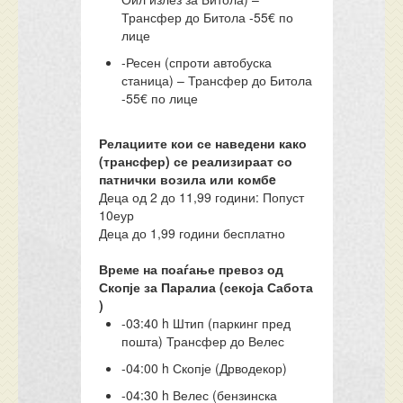
Трансфер до Битола -55€ по
лице
-Ресен (спроти автобуска
станица) – Трансфер до Битола
-55€ по лице
Релациите кои се наведени како
(трансфер) се реализираат со
патнички возила или комбe
Деца од 2 до 11,99 години: Попуст
10еур
Деца до 1,99 години бесплатно
Време на поаѓање превоз од
Скопје за Паралиа (секоја Сабота
)
-03:40 h Штип (паркинг пред
пошта) Трансфер до Велес
-04:00 h Скопје (Дрводекор)
-04:30 h Велес (бензинска