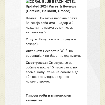
Плажа:
Приватна песочна плажа.
За секоја соба има 1 чадор и 2
лежалки на плажа со минимум
нарачка од 5 €.
Услуга:
Полупансион (појадок и
вечера).
Интернет:
Бесплатно Wi-Fi на
рецепција и на барот покрај плажа.
Сместување:
Сместување во
собите е после 15 часот локално
време, напуштање на собите е до
10 часот последниот ден по
локално време.
Типови соби и максимален
капацитет