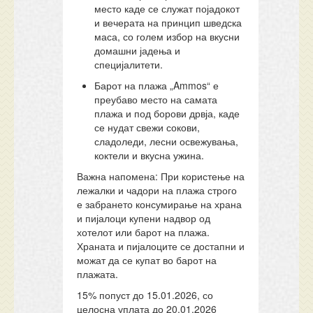
место каде се служат појадокот
и вечерата на принцип шведска
маса, со голем избор на вкусни
домашни јадења и
специјалитети.
Барот на плажа „Ammos“ е
преубаво место на самата
плажа и под борови дрвја, каде
се нудат свежи сокови,
сладоледи, лесни освежувања,
коктели и вкусна ужина.
Важна напомена:
При користење на
лежалки и чадори на плажа строго
е забрането консумирање на храна
и пијалоци купени надвор од
хотелот или барот на плажа.
Храната и пијалоците се достапни и
можат да се купат во барот на
плажата.
15% попуст до 15.01.2026, со
целосна уплата до 20.01.2026