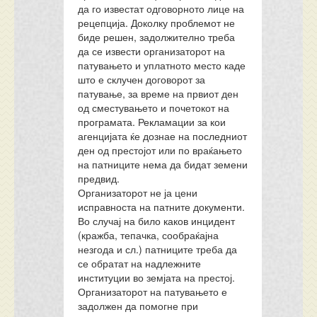
да го известат одговорното лице на
рецепција. Доколку проблемот не
биде решен, задолжително треба
да се извести организаторот на
патувањето и уплатното место каде
што е склучен договорот за
патување, за време на првиот ден
од сместувањето и почетокот на
програмата. Рекламации за кои
агенцијата ќе дознае на последниот
ден од престојот или по враќањето
на патниците нема да бидат земени
предвид.
Организаторот не ја цени
исправноста на патните документи.
Во случај на било каков инцидент
(кражба, тепачка, сообраќајна
незгода и сл.) патниците треба да
се обратат на надлежните
институции во земјата на престој.
Организаторот на патувањето е
задолжен да помогне при