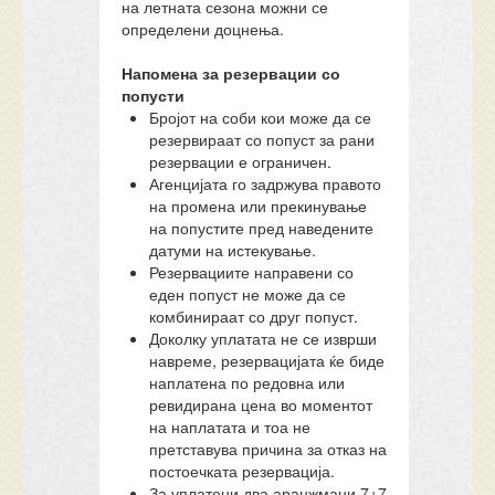
на летната сезона можни се
определени доцнења.
Напомена за резервации со
попусти
Бројот на соби кои може да се
резервираат со попуст за рани
резервации е ограничен.
Агенцијата го задржува правото
на промена или прекинување
на попустите пред наведените
датуми на истекување.
Резервациите направени со
еден попуст не може да се
комбинираат со друг попуст.
Доколку уплатата не се изврши
навреме, резервацијата ќе биде
наплатена по редовна или
ревидирана цена во моментот
на наплатата и тоа не
претставува причина за отказ на
постоечката резервација.
За уплатени два аранжмани 7+7