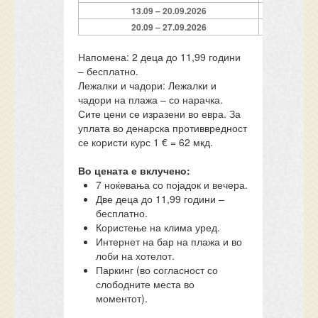
13.09 – 20.09.2026
7 HB
20.09 – 27.09.2026
7 HB
Напомена:
2 деца до 11,99 години
– бесплатно.
Лежалки и чадори:
Лежалки и
чадори на плажа – со нарачка.
Сите цени се изразени во евра. За
уплата во денарска противвредност
се користи курс 1 € = 62 мкд.
Во цената е вклучено:
7 ноќевања со појадок и вечера.
Две деца до 11,99 години –
бесплатно.
Користење на клима уред.
Интернет на бар на плажа и во
лоби на хотелот.
Паркинг (во согласност со
слободните места во
моментот).