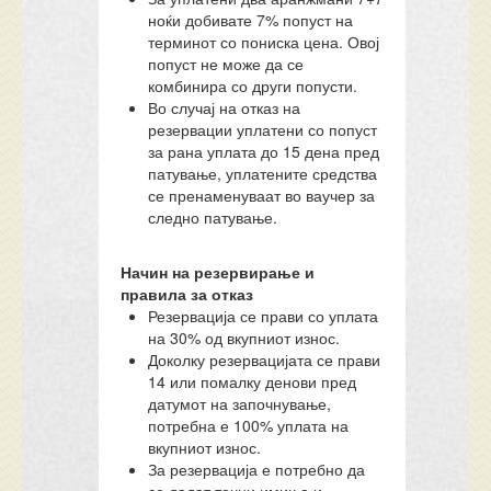
ноќи добивате 7% попуст на
терминот со пониска цена. Овој
попуст не може да се
комбинира со други попусти.
Во случај на отказ на
резервации уплатени со попуст
за рана уплата до 15 дена пред
патување, уплатените средства
се пренаменуваат во ваучер за
следно патување.
Начин на резервирање и
правила за отказ
Резервација се прави со уплата
на 30% од вкупниот износ.
Доколку резервацијата се прави
14 или помалку денови пред
датумот на започнување,
потребна е 100% уплата на
вкупниот износ.
За резервација е потребно да