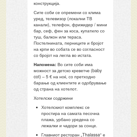
конструкција.
Сите соби се опремени со клима
уред, телевизор (локални ТВ
канали), телефон, фрижидер / мини
бар, сеф, фен за коса, купатило со
туш, балкон или тераса.
Постелнината, перниците и бројот
на крпи во собата се во согласност
со бројот на легла во истата.
Напомена:
Во сите соби има
можност за детско креветче (baby
cot) – 5 € на ноќ, со претходно
барање од клиентите и одобрување
од страна на хотелот.
Хотелски содржини
Хотелскиот комплекс се
простира на самата песочна
плажа, урбано уредена со
лежалки и чадори за сонце.
Главниот ресторан „Thalassa“ е