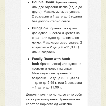
Double Room:
брачен лежај
или две одвоени легла (едно до
друго). Максимум сместување:
2 возрасни и 1 дете до 5 години
без дополнително легло.
Bungalow:
брачен лежај или
две одвоени легла и кревет на
спрат или едно дополнително
легло. Максимум сместување: 2
возрасни + 2 деца (0–11,99 г.)
или 3 возрасни.
Family Room with bunk
bed:
брачен лежај или одвоени
кревети и кревет на спрат.
Максимум сместување: 2
возрасни + 2 деца (0–11,99 г.) +
1 дете до 5,99 г. или 3 возрасни
+ 1 дете до 11,99 г.
Дополнителните легла во сите соби
се на расклопување. Креветите на
спрат се најчесто од железна