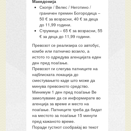
Македонија
Скопје / Велес / Неготино /
граничен премин Богородица –
50 € за возрасни, 40 € за деца
до 11,99 години.
Струмица – 65 € за возрасни, 55
€ за деца до 11,99 години.
Превозот се реализира со автобус,
комбе или патничко возило, а
истото го одредува агенцијата еден
ден пред поаѓање.
Превозот ги слегува патниците на
најблиската локација до
сместувањето каде што може да
минува превозното средство.
Минимум 1 ден пред поаѓање Ве
замолуваме да се информирате во
агенција за време и место на
поаѓање. Патниците треба да бидат
на местото за поаѓање 15 минути
пред кажаното време.
Поради густиот сообраќај во текот