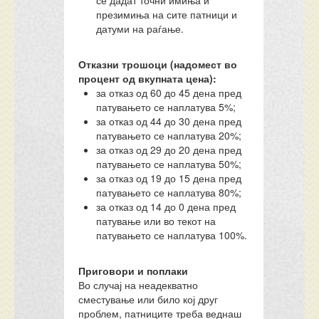
се дадат точни имиња и
презимиња на сите патници и
датуми на раѓање.
Отказни трошоци (надомест во
процент од вкупната цена):
за отказ од 60 до 45 дена пред
патувањето се наплатува 5%;
за отказ од 44 до 30 дена пред
патувањето се наплатува 20%;
за отказ од 29 до 20 дена пред
патувањето се наплатува 50%;
за отказ од 19 до 15 дена пред
патувањето се наплатува 80%;
за отказ од 14 до 0 дена пред
патување или во текот на
патувањето се наплатува 100%.
Приговори и поплаки
Во случај на неадекватно
сместување или било кој друг
проблем, патниците треба веднаш