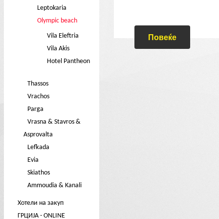
Leptokaria
Olympic beach
Повеќе
Vila Eleftria
Vila Akis
Hotel Pantheon
Thassos
Vrachos
Parga
Vrasna & Stavros &
Asprovalta
Lefkada
Evia
Skiathos
Ammoudia & Kanali
Хотели на закуп
ГРЦИЈА - ONLINE