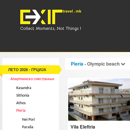
Pieria
- Olympic beach
ЛЕТО 2026 - ГРЦИЈА
Апартманско сместување
Kasandra
Sithonia
Athos
Pieria
Nei Pori
Vila Eleftria
Paralia