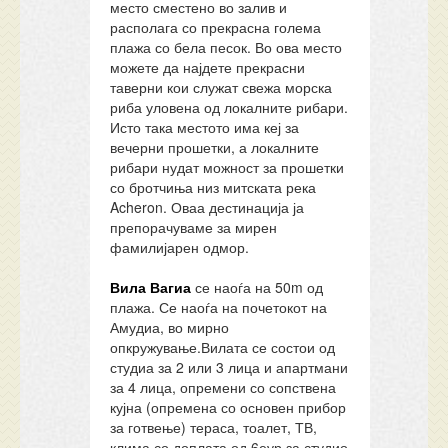
место сместено во залив и
располага со прекрасна голема
плажа со бела песок. Во ова место
можете да најдете прекрасни
таверни кои служат свежа морска
риба уловена од локалните рибари.
Исто така местото има кеј за
вечерни прошетки, а локалните
рибари нудат можност за прошетки
со бротчиња низ митската река
Acheron. Оваа дестинација ја
препорачуваме за мирен
фамилијарен одмор.
Вила Вагиа
се наоѓа на 50m од
плажа. Се наоѓа на почетокот на
Амудиа, во мирно
опкружување.Вилата се состои од
студиа за 2 или 3 лица и апартмани
за 4 лица, опремени со сопствена
кујна (опремена со основен прибор
за готвење) тераса, тоалет, ТВ,
клима со доплата од 6еур за студио