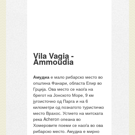
Vila Vagia -
Ammoudia
Амудиа
е мало рибарско место во
општина Фанари, областа Епир во
Грција. Ова место се наоѓа на
брегот на Јонското Море, 9 км
југоисточно од Парга и на 6
километри од познатото туристичко
место Врахос. Устието на митската
река Acheron опеана во
Хомеровите поеми се наоѓа во ова
рибарско место. Амудиа е мирно