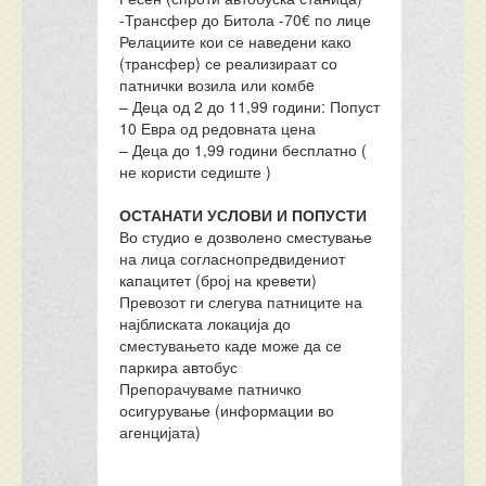
-Трансфер до Битола -70€ по лице
Релациите кои се наведени како
(трансфер) се реализираат со
патнички возила или комбe
– Деца од 2 до 11,99 години: Попуст
10 Евра од редовната цена
– Деца до 1,99 години бесплатно (
не користи седиште )
ОСТАНАТИ УСЛОВИ И ПОПУСТИ
Во студио е дозволено сместување
на лица согласнопредвидениот
капацитет (број на кревети)
Превозот ги слегува патниците на
најблиската локација до
сместувањето каде може да се
паркира автобус
Препорачуваме патничко
осигурување (информации во
агенцијата)