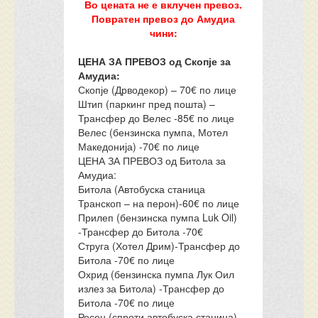
Во цената не е вклучен превоз.
Повратен превоз до Амудиа
чини:
ЦЕНА ЗА ПРЕВОЗ од Скопје за
Амудиа:
Скопје (Дрводекор) – 70€ по лице
Штип (паркинг пред пошта) –
Трансфер до Велес -85€ по лице
Велес (бензинска пумпа, Мотел
Македонија) -70€ по лице
ЦЕНА ЗА ПРЕВОЗ од Битола за
Амудиа:
Битола (Автобуска станица
Транскоп – на перон)-60€ по лице
Прилеп (бензинска пумпа Luk Oil)
-Трансфер до Битола -70€
Струга (Хотел Дрим)-Трансфер до
Битола -70€ по лице
Охрид (бензинска пумпа Лук Оил
излез за Битола) -Трансфер до
Битола -70€ по лице
Ресен (спроти автобуска станица)