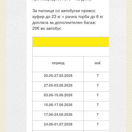
За патници со автобуски превоз:
куфер до 23 кг + рачна торба до 6 кг
доплата за дополнителен багаж:
20€ во автобус
В
ЦЕНИ ЗА 
1/2 студи
период
ноќ
лиц
20.05-27.05.2026
7
109
27.05-03.06.2026
7
139
03.06-10.06.2026
7
209
10.06-17.06.2026
7
279
17.06-24.06.2026
7
319
24.06-01.07.2026
7
379