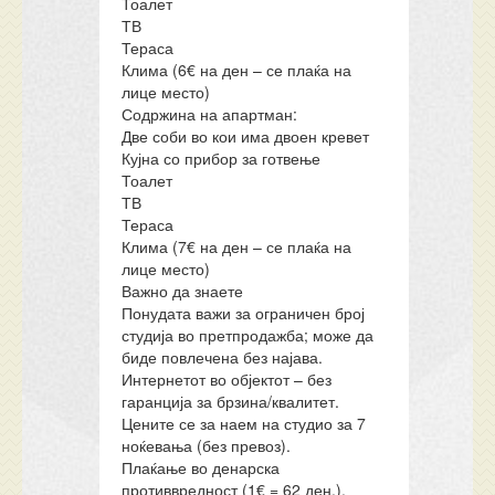
Тоалет
ТВ
Тераса
Клима (6€ на ден – се плаќа на
лице место)
Содржина на апартман:
Две соби во кои има двоен кревет
Кујна со прибор за готвење
Тоалет
ТВ
Тераса
Клима (7€ на ден – се плаќа на
лице место)
Важно да знаете
Понудата важи за ограничен број
студија во претпродажба; може да
биде повлечена без најава.
Интернетот во објектот – без
гаранција за брзина/квалитет.
Цените се за наем на студио за 7
ноќевања (без превоз).
Плаќање во денарска
противвредност (1€ = 62 ден.).