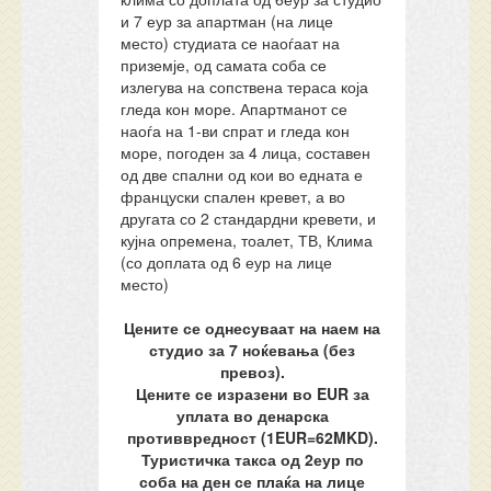
и 7 еур за апартман (на лице
место) студиата се наоѓаат на
приземје, од самата соба се
излегува на сопствена тераса која
гледа кон море. Апартманот се
наоѓа на 1-ви спрат и гледа кон
море, погоден за 4 лица, составен
од две спални од кои во едната е
француски спален кревет, а во
другата со 2 стандардни кревети, и
кујна опремена, тоалет, ТВ, Клима
(со доплата од 6 еур на лице
место)
Цените се однесуваат на наем на
студио за 7 ноќевања (без
превоз).
Цените се изразени во EUR за
уплата во денарска
противвредност (1EUR=62MKD).
Туристичка такса од 2еур по
соба на ден се плаќа на лице