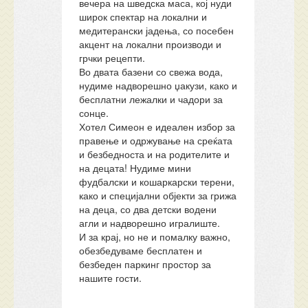
вечера на шведска маса, кој нуди
широк спектар на локални и
медитерански јадења, со посебен
акцент на локални производи и
грчки рецепти.
Во двата базени со свежа вода,
нудиме надворешно џакузи, како и
бесплатни лежалки и чадори за
сонце.
Хотел Симеон е идеален избор за
правење и одржување на среќата
и безбедноста и на родителите и
на децата! Нудиме мини
фудбалски и кошаркарски терени,
како и специјални објекти за грижа
на деца, со два детски водени
агли и надворешно игралиште.
И за крај, но не и помалку важно,
обезбедуваме бесплатен и
безбеден паркинг простор за
нашите гости.