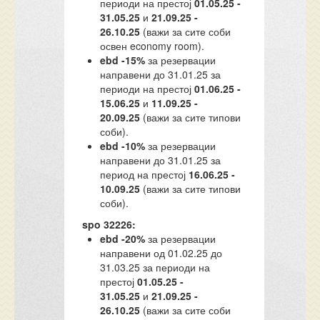
периоди на престој
01.05.25 -
31.05.25
и
21.09.25 -
26.10.25
(важи за сите соби
освен economy room).
ebd -15%
за резервации
направени до 31.01.25 за
периоди на престој
01.06.25 -
15.06.25
и
11.09.25 -
20.09.25
(важи за сите типови
соби).
ebd -10%
за резервации
направени до 31.01.25 за
период на престој
16.06.25 -
10.09.25
(важи за сите типови
соби).
spo 32226:
ebd -20%
за резервации
направени од 01.02.25 до
31.03.25 за периоди на
престој
01.05.25 -
31.05.25
и
21.09.25 -
26.10.25
(важи за сите соби