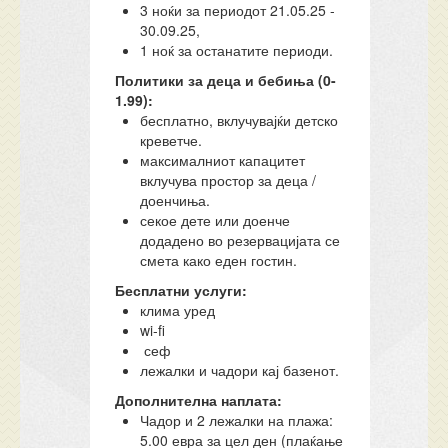
3 ноќи за периодот 21.05.25 -
30.09.25,
1 ноќ за останатите периоди.
Политики за деца и бебиња (0-
1.99):
бесплатно, вклучувајќи детско
креветче.
максималниот капацитет
вклучува простор за деца /
доенчиња.
секое дете или доенче
додадено во резервацијата се
смета како еден гостин.
Бесплатни услуги:
клима уред
wi-fi
сеф
лежалки и чадори кај базенот.
Дополнителна наплата:
Чадор и 2 лежалки на плажа:
5.00 евра за цел ден (плаќање