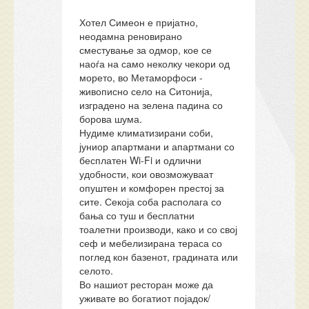
Хотел Симеон е пријатно,
неодамна реновирано
сместување за одмор, кое се
наоѓа на само неколку чекори од
морето, во Метаморфоси -
живописно село на Ситонија,
изградено на зелена падина со
борова шума.
Нудиме климатизирани соби,
јуниор апартмани и апартмани со
бесплатен Wi-Fi и одлични
удобности, кои овозможуваат
опуштен и комфорен престој за
сите. Секоја соба располага со
бања со туш и бесплатни
тоалетни производи, како и со свој
сеф и мебелизирана тераса со
поглед кон базенот, градината или
селото.
Во нашиот ресторан може да
уживате во богатиот појадок/