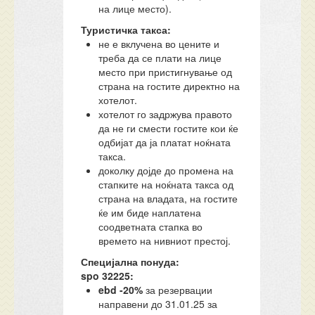
на лице место).
Туристичка такса:
не е вклучена во цените и
треба да се плати на лице
место при пристигнување од
страна на гостите директно на
хотелот.
хотелот го задржува правото
да не ги смести гостите кои ќе
одбијат да ја платат ноќната
такса.
доколку дојде до промена на
стапките на ноќната такса од
страна на владата, на гостите
ќе им биде наплатена
соодветната стапка во
времето на нивниот престој.
Специјална понуда:
spo 32225:
ebd -20%
за резервации
направени до 31.01.25 за