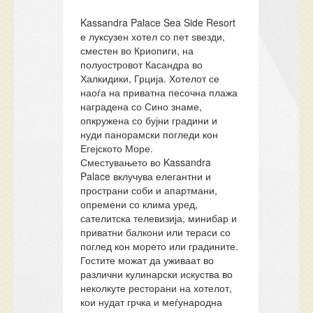
Kassandra Palace Sea Side Resort
е луксузен хотел со пет ѕвезди,
сместен во Криопиги, на
полуостровот Касандра во
Халкидики, Грција. Хотелот се
наоѓа на приватна песочна плажа
наградена со Сино знаме,
опкружена со бујни градини и
нуди панорамски погледи кон
Егејското Море.
Сместувањето во Kassandra
Palace вклучува елегантни и
пространи соби и апартмани,
опремени со клима уред,
сателитска телевизија, минибар и
приватни балкони или тераси со
поглед кон морето или градините.
Гостите можат да уживаат во
различни кулинарски искуства во
неколкуте ресторани на хотелот,
кои нудат грчка и меѓународна