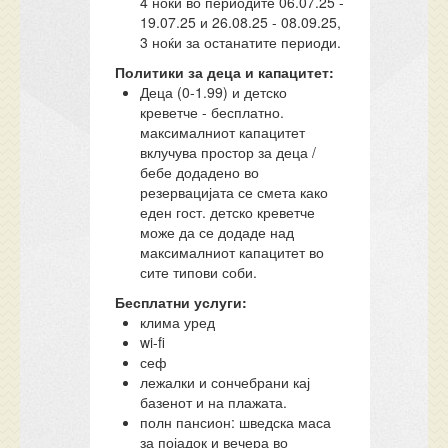
4 ноќи во периодите 06.07.25 -
19.07.25 и 26.08.25 - 08.09.25,
3 ноќи за останатите периоди.
Политики за деца и капацитет:
Деца (0-1.99) и детско
креветче - бесплатно.
максималниот капацитет
вклучува простор за деца /
бебе додадено во
резервацијата се смета како
еден гост. детско креветче
може да се додаде над
максималниот капацитет во
сите типови соби.
Бесплатни услуги:
клима уред
wi-fi
сеф
лежалки и сончебрани кај
базенот и на плажата.
полн пансион: шведска маса
за појадок и вечера во