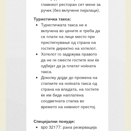
главниот ресторан сет мени за
ручек (без вклучени пијалаци).
Туристичка такса:
Туристичката такса не е
вклучена во цените и треба да
се плати на лице место при
пристигнување од страна на
гостите директно на хотелот.
Хотелот го задржува правото
да не ги смести гостите кои ќе
одбијат да ја платат ноќната
такса.
Доколку дојде до промена на
стапките на ноќната такса од
страна на владата, на гостите
ќе им биде наплатена
соодветната стапка во
времето на нивниот престој.
Специјални понуди:
spo 32177: рана резервација