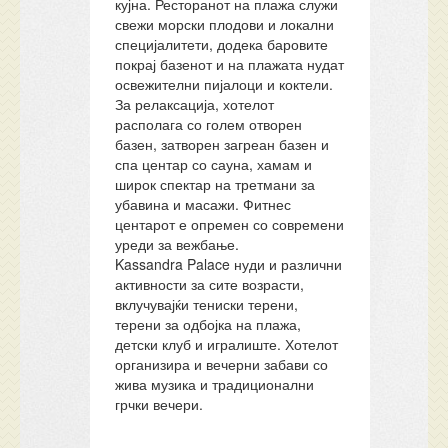
кујна. Ресторанот на плажа служи
свежи морски плодови и локални
специјалитети, додека баровите
покрај базенот и на плажата нудат
освежителни пијалоци и коктели.
За релаксација, хотелот
располага со голем отворен
базен, затворен загреан базен и
спа центар со сауна, хамам и
широк спектар на третмани за
убавина и масажи. Фитнес
центарот е опремен со современи
уреди за вежбање.
Kassandra Palace нуди и различни
активности за сите возрасти,
вклучувајќи тениски терени,
терени за одбојка на плажа,
детски клуб и игралиште. Хотелот
организира и вечерни забави со
жива музика и традиционални
грчки вечери.