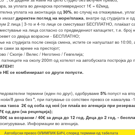
вра, за уплата во денарска противвредност 1€ = 62мкд.
ителна уплата на аконтација од
30%
, во случај на откажување, упла
ре имаат
директен поглед на море/плажа
, внатре од студијата и о
ум 2 лица | 3-то и 4-то лице се сместуваат БЕСПЛАТНО, плаќаат с
сместување на лица согласно со предвидениот капацитет, т.е. број
кревет со двајца возрасни - БЕСПЛАТНО;
е на студијата после секоја смена, истите се напуштаат во 10:00, 
е сами за време на престојот;
о / Скопје / Велес / Неготино / Гевгелија;
а патниците на околу 200m од хотелот на автобуската постројка до 
ЛАТЕН!!
е НЕ се комбинираат со други попусти.
следователни термини (еден по друг), одобруваме
5%
попуст на вто
 ноќи/8 дена без
*
, при патување со сопствен превоз се намалува -
ка такса 2€ од соба од ноќ (се плаќа во агенција при резервац
7€ од ден (на рецепција);
50€ за возрасни / 40€ за деца до 12 год. Деца до 2 год. - беспл
 осигурување. Информации во агенција.
Автобуски превоз ОЛИМПИК БИЧ, според термини од табелата