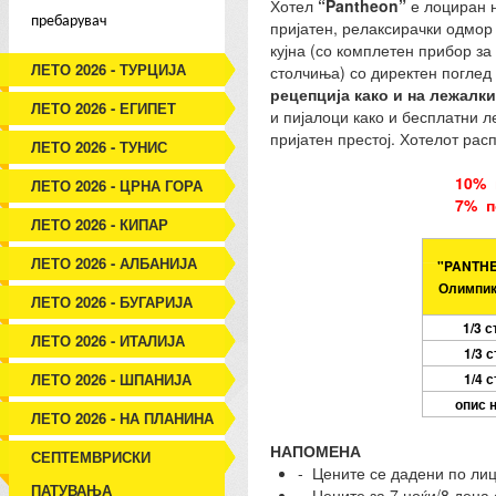
Хотел
“
Pantheon”
е лоциран 
пребарувач
пријатен, релаксирачки одмор 
кујна (со комплетен прибор за
ЛЕТО 2026 - ТУРЦИЈА
столчиња) со директен поглед
рецепција како и на лежалки
ЛЕТО 2026 - ЕГИПЕТ
и пијалоци како и бесплатни л
пријатен престој. Хотелот рас
ЛЕТО 2026 - ТУНИС
10% 
ЛЕТО 2026 - ЦРНА ГОРА
7% п
ЛЕТО 2026 - КИПАР
ЛЕТО 2026 - АЛБАНИЈА
"PANTH
Олимпик
ЛЕТО 2026 - БУГАРИЈА
1/3 с
ЛЕТО 2026 - ИТАЛИЈА
1/3 
ЛЕТО 2026 - ШПАНИЈА
1/4 
опис 
ЛЕТО 2026 - НА ПЛАНИНА
НАПОМЕНА
СЕПТЕМВРИСКИ
- Цените се дадени по лиц
ПАТУВАЊА
- Цените за 7 ноќи/8 дена 