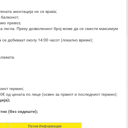
тената аконтација не се враќа;
д балконот;
амо превоз;
 на легла. Преку дозволениот број може да се смести максимум
а се добиваат околу 14:00 часот (локално време);
плажата.
риот термин;
10€ од цената по лице (освен за првиот и последниот термин);
ија);
атно (без седиште);
Патни Информации