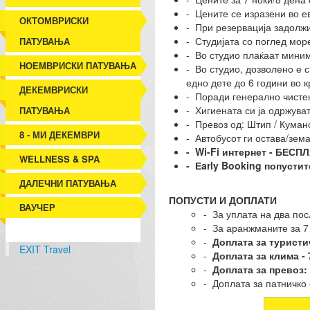
- Цените се изразени во е
ОКТОМВРИСКИ
- При резервација задолж
- Студијата со поглед мо
ПАТУВАЊА
- Во студио плаќаат миним
НОЕМВРИСКИ ПАТУВАЊА
- Во студио, дозволено е 
едно дете до 6 години во 
ДЕКЕМВРИСКИ
- Поради генерално чистењ
- Хигиената си ја одржуват
ПАТУВАЊА
- Превоз од: Штип / Куманов
8 - МИ ДЕКЕМВРИ
- Автобусот ги остава/зем
- Wi-Fi интернет - БЕСП
WELLNESS & SPA
- Еarly Booking попустит
ДАЛЕЧНИ ПАТУВАЊА
ПОПУСТИ И ДОПЛАТИ
ВАУЧЕР
- За уплата на два по
- За аранжманите за 7
-
Доплата за туристич
EXIT Travel
-
Доплата за клима - 
-
Доплата за превоз: 
- Доплата за патничко