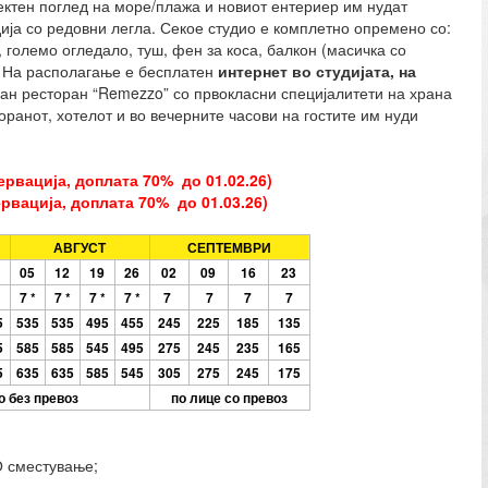
ктен поглед на море/плажа и новиот ентериер им нудат
удија со редовни легла. Секое студио е комплетно опремено со:
, големо огледало, туш, фен за коса, балкон (масичка со
. На располагање е бесплатен
интернет во студијата, на
ран ресторан “Remezzo” со првокласни специјалитети на храна
оранот, хотелот и во вечерните часови на гостите им нуди
ервација, доплата 70% до 01.02.26)
ервација, доплата 70% до 01.03.26)
АВГУСТ
СЕПТЕМВРИ
05
12
19
26
02
09
16
23
7
*
7
*
7 *
7 *
7
7
7
7
5
535
535
495
455
245
225
185
135
5
585
585
545
495
275
245
235
165
5
635
635
585
545
305
275
245
175
о без превоз
по лице со превоз
О сместување;