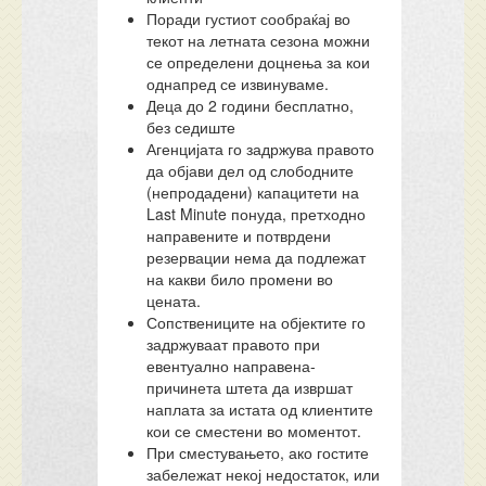
Поради густиот сообраќај во
текот на летната сезона можни
се определени доцнења за кои
однапред се извинуваме.
Деца до 2 години бесплатно,
без седиште
Агенцијата го задржува правото
да објави дел од слободните
(непродадени) капацитети на
Last Minute понуда, претходно
направените и потврдени
резервации нема да подлежат
на какви било промени во
цената.
Сопствениците на објектите го
задржуваат правото при
евентуално направена-
причинета штета да извршат
наплата за истата од клиентите
кои се сместени во моментот.
При сместувањето, ако гостите
забележат некој недостаток, или