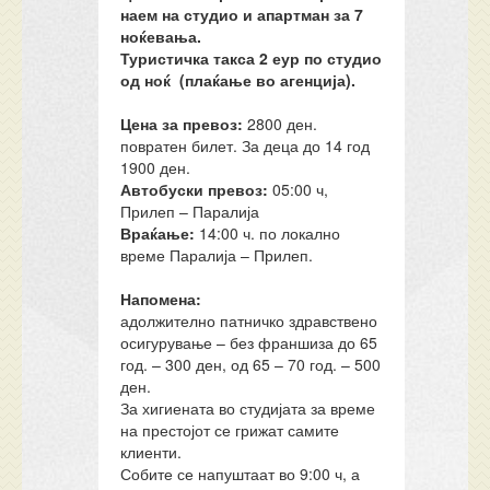
наем на студио и апартман за 7
ноќевања.
Туристичка такса 2 еур по студио
од ноќ (плаќање во агенција
).
Цена за превоз:
2800 ден.
повратен билет. За деца до 14 год
1900 ден.
Автобуски превоз:
05:00 ч,
Прилеп – Паралија
Враќање:
14:00 ч. по локално
време Паралија – Прилеп.
Напомена:
адолжително патничко здравствено
осигурување – без франшиза до 65
год. – 300 ден, од 65 – 70 год. – 500
ден.
За хигиената во студијата за време
на престојот се грижат самите
клиенти.
Собите се напуштаат во 9:00 ч, а