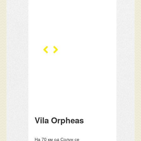
Vila Orpheas
На 70 км од Солун се