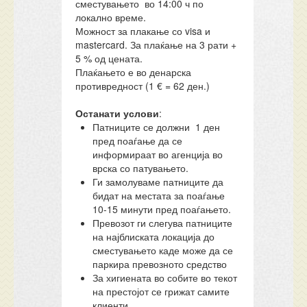
сместувањето во 14:00 ч по
локално време.
Можност за плакање со visa и
mastercard. За плаќање на 3 рати +
5 % од цената.
Плаќањето е во денарска
противредност (1 € = 62 ден.)
Останати услови
:
Патниците се должни 1 ден
пред поаѓање да се
информираат во агенција во
врска со патувањето.
Ги замолуваме патниците да
бидат на местата за поаѓање
10-15 минути пред поаѓањето.
Превозот ги слегува патниците
на најблиската локација до
сместувањето каде може да се
паркира превозното средство
За хигиената во собите во текот
на престојот се грижат самите
клиенти