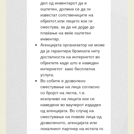
дел од инвентарот да е
оштетен, должни се да ги
известат сопствениците на
објектот,или лицето кое ги
сместува, за да не дојде до
плаќање на веќе оштетен
инвентар.
Агенцијата организатор не може
да ја гарантира брзината ниту
достапноста на интернетот во
објектите каде што е наведен
интернетот како бесплатна
услуга.
Во собите е дозволено
сместување на лица согласно
со бројот на легла, т.е.
исклучиво на лицата кои се
наведени во ваучерот издаден
од агенцијата. Во случај на
сместување на повеќе лица од
дозволеното, агенцијата или
локалниот партнер на истата го