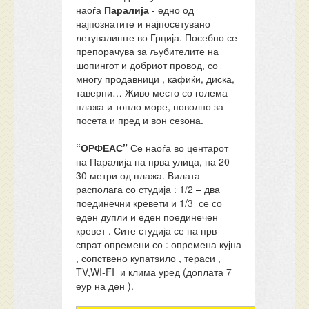
наоѓа
Паралија
- едно од
најпознатите и најпосетувано
летувалиште во Грција. Посебно се
препорачува за љубителите на
шопингот и добриот провод, со
многу продавници , кафиќи, диска,
таверни… Живо место со голема
плажа и топло море, поволно за
посета и пред и вон сезона.
“ОРФЕАС”
Се наоѓа во центарот
на Паралија на прва улица, на 20-
30 метри од плажа. Вилата
располага со студија : 1/2 – два
поединечни кревети и 1/3 се со
еден дупли и еден поединечен
кревет . Сите студија се на прв
спрат опремени со : опремена кујна
, сопствено купатѕило , тераси ,
TV,WI-FI и клима уред (доплата 7
еур на ден ).