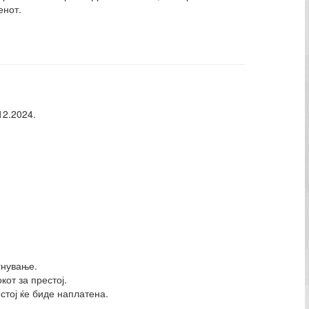
енот.
12.2024.
игнување.
кот за престој.
стој ќе биде наплатена.