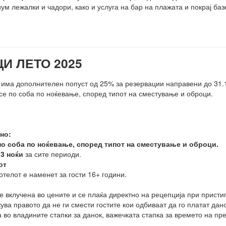
ум лежалки и чадори, како и услуга на бар на плажата и покрај баз
И ЛЕТО 2025
 има дополнителен попуст од 25% за резервации направени до 31.
се по соба по ноќевање, според типот на сместување и оброци.
но:
оба по ноќевање, според типот на сместување и оброци
.
:
3 ноќи
за сите периоди.
от
отелот е наменет за гости 16+ години.
е вклучена во цените и се плаќа директно на рецепција при прист
ува правото да не ги смести гостите кои одбиваат да го платат дано
во владините стапки за данок, важечката стапка за времето на пре