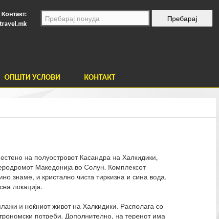
Контакт:
travel.mk
ОПШТИ УСЛОВИ
КОНТАКТ
местено на полуостровот Касандра на Халкидики,
аеродромот Македонија во Солун. Комплексот
но знаме, и кристално чиста тиркизна и сина вода.
сна локација.
лажи и ноќниот живот на Халкидики. Располага со
астрономски потреби. Дополнително, на теренот има