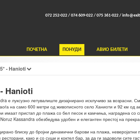
072 252-022 / 074 609-022 / 075 361-022 /
info@exit
ПОЧЕТНА
ПОНУДИ
АВИО БИЛЕТИ
* - Hanioti
- Hanioti
ra е луксузно летувалиште дизајнирано исклучиво за возрасни. С
аоѓа на само 600 метри од живописното село Ханиоти и 92 км од 
ои имаат пристап до плажа со бел песок и камчиња, наградена со си
Noruz Kassandra обезбедува удобен и елегантен престој на прекра
ирано блиску до бројни динамични барови на плажа, неверојатни п
 ресторани, како и со суши и коктел бар, за да ги задоволи сите г