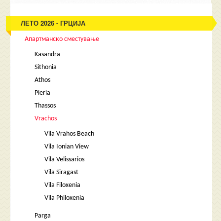
ЛЕТО 2026 - ГРЦИЈА
Апартманско сместување
Kasandra
Sithonia
Athos
Pieria
Thassos
Vrachos
Vila Vrahos Beach
Vila Ionian View
Vila Velissarios
Vila Siragast
Vila Filoxenia
Vila Philoxenia
Parga