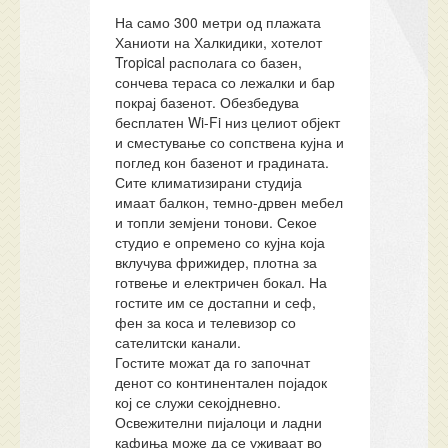
На само 300 метри од плажата
Ханиоти на Халкидики, хотелот
Tropical располага со базен,
сончева тераса со лежалки и бар
покрај базенот. Обезбедува
бесплатен Wi-Fi низ целиот објект
и сместување со сопствена кујна и
поглед кон базенот и градината.
Сите климатизирани студија
имаат балкон, темно-дрвен мебел
и топли земјени тонови. Секое
студио е опремено со кујна која
вклучува фрижидер, плотна за
готвење и електричен бокал. На
гостите им се достапни и сеф,
фен за коса и телевизор со
сателитски канали.
Гостите можат да го започнат
денот со континентален појадок
кој се служи секојдневно.
Освежителни пијалоци и ладни
кафиња може да се уживаат во