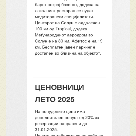
барот покрај базенот, додека на
локалниот ресторан се нудат
медитерански специјалитети.
Центарот на Солун е оддалечен
100 км од Tropical, додека
Меѓународниот аеродром во
Солун е на 80 км. Афитос е на 19
км. Бесплатен јавен паркинг е
достапен во близина на објектот.
ЦЕНОВНИЦИ
ЛЕТО 2025
На понудените цени има
дополнителен попуст од 20% за
резервации направени до
31.01.2025.
Цените во табелите се по соба по