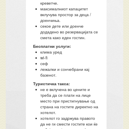
креветче.
максималниот капацитет
вклучува простор за деца /
доенчиња.
секое дете или доенче
додадено во резервацијата се
смета како еден гостин.
Бесплатни услуги:
клима уред
wi-fi
сеф
лежалки и сончебрани кај
базенот.
Туристичка такса:
не е вклучена во цените и
треба да се плати на лице
место при пристигнување од
страна на гостите директно на
хотелот.
хотелот го задржува правото
да не ги смести гостите кои ќе