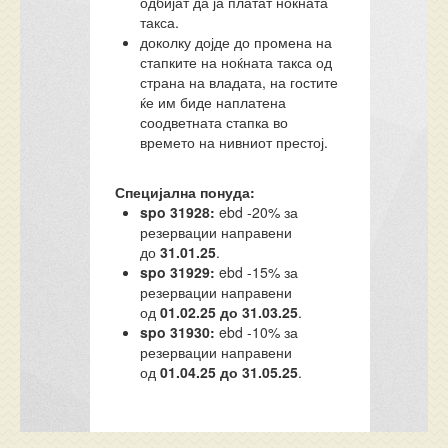
одбијат да ја платат ноќната
такса.
доколку дојде до промена на
стапките на ноќната такса од
страна на владата, на гостите
ќе им биде наплатена
соодветната стапка во
времето на нивниот престој.
Специјална понуда:
spo 31928:
ebd -20% за
резервации направени
до
31.01.25
.
spo 31929:
ebd -15% за
резервации направени
од
01.02.25 до 31.03.25
.
spo 31930:
ebd -10% за
резервации направени
од
01.04.25 до 31.05.25
.