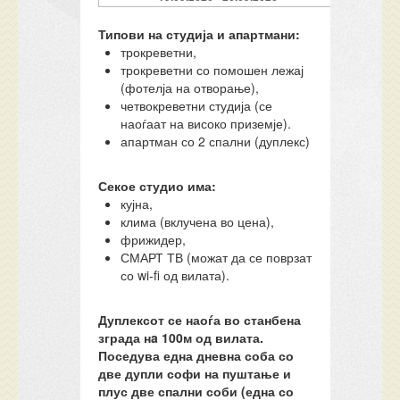
Типови на студија и апартмани:
трокреветни,
трокреветни со помошен лежај
(фотелја на отворање),
четвокреветни студија (се
наоѓаат на високо приземје).
апартман со 2 спални (дуплекс)
Секое студио има:
кујна,
клима (вклучена во цена),
фрижидер,
СМАРТ ТВ (можат да се поврзат
со wi-fi од вилата).
Дуплексот се наоѓа во станбена
зграда нa 100м од вилата.
Поседува една дневна соба со
две дупли софи на пуштање и
плус две спални соби (една со