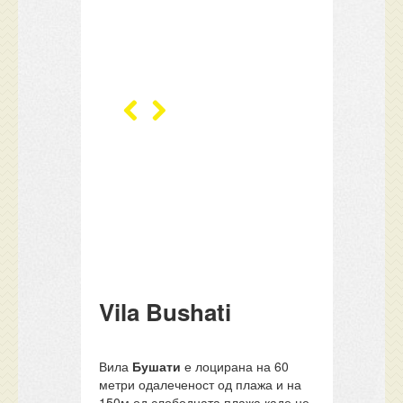
Vila Bushati
Вила
Бушати
е лоцирана на 60
метри одалеченост од плажа и на
150м од слободната плажа каде не