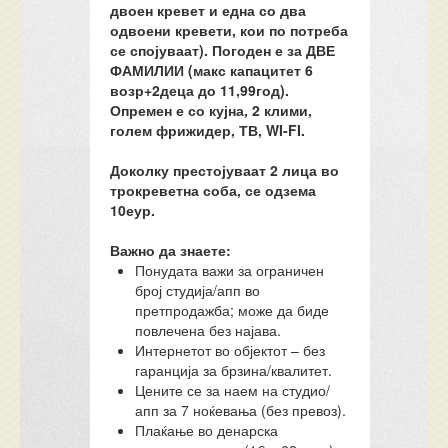
двоен кревет и една со два
одвоени кревети, кои по потреба
се спојуваат). Погоден е за ДВЕ
ФАМИЛИИ (макс капацитет 6
возр+2деца до 11,99год).
Опремен е со кујна, 2 клими,
голем фрижидер, ТВ, WI-FI.
Доколку престојуваат 2 лица во
трокреветна соба, се одзема
10еур.
Важно да знаете:
Понудата важи за ограничен
број студија/апп во
претпродажба; може да биде
повлечена без најава.
Интернетот во објектот – без
гаранција за брзина/квалитет.
Цените се за наем на студио/
апп за 7 ноќевања (без превоз).
Плаќање во денарска