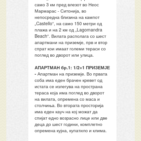
само 3 км пред влезот во Неос
Мармарас - Ситонија, во
непосредна близина на кампот
„Castello“, на само 150 метри од
плажа и на 2 км од „Lagomandra
Beach“. Вилата располага со шест
апартмани на приземје, прв и втор
спрат кои имаат големи тераси со
поглед во дворот или улица.
АПАРТМАН бр.1: 1/2+1 ПРИЗЕМЈЕ
-
Апартман на приземје. Во првата
соба има еден брачен кревет од
истата се излегува на пространа
тераса која има поглед во дворот
на вилата, опремена со маса и
столчиња. Во втората просторија
има еден кауч на кој можат да
спијат едно возрасно лице или две
деца до шест години, комплетно
опремена кујна, купатило и клима.