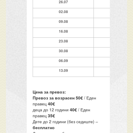
26.07
7 ноќи
02.08
7 ноќи
09.08
7
ноќи
16.08
7 ноќи
23.08
7 ноќи
30.08
7 ноќи
06.09
7 ноќи
13.09
7 ноќи
Цена за превоз:
Превоз за возрасен 50€
/ Еден
правец
40€
деца до 12 години
40€
/ Еден
правец
35€
Дете до 2 години (без седиште) –
бесплатно