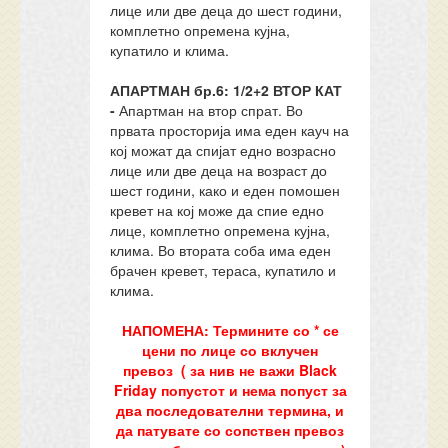
лице или две деца до шест години,
комплетно опремена кујна,
купатило и клима.
АПАРТМАН бр.6: 1/2+2 ВТОР КАТ
-
Апартман на втор спрат. Во
првата просторија има еден кауч на
кој можат да спијат едно возрасно
лице или две деца на возраст до
шест години, како и еден помошен
кревет на кој може да спие едно
лице, комплетно опремена кујна,
клима. Во втората соба има еден
брачен кревет, тераса, купатило и
клима.
НАПОМЕНА: Термините со * се
цени по лице со вклучен
превоз
( за нив не важи Black
Friday попустот и нема попуст за
два последователни термина,
и
да патувате со сопствен превоз