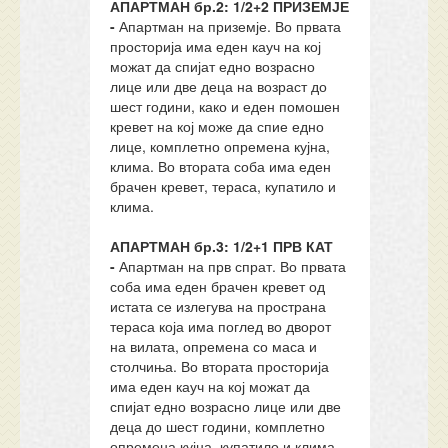
АПАРТМАН бр.2: 1/2+2 ПРИЗЕМЈЕ
-
Апартман на приземје. Во првата
просторија има еден кауч на кој
можат да спијат едно возрасно
лице или две деца на возраст до
шест години, како и еден помошен
кревет на кој може да спие едно
лице, комплетно опремена кујна,
клима. Во втората соба има еден
брачен кревет, тераса, купатило и
клима.
АПАРТМАН бр.3: 1/2+1 ПРВ КАТ
-
Апартман на прв спрат. Во првата
соба има еден брачен кревет од
истата се излегува на пространа
тераса која има поглед во дворот
на вилата, опремена со маса и
столчиња. Во втората просторија
има еден кауч на кој можат да
спијат едно возрасно лице или две
деца до шест години, комплетно
опремена кујна, купатило и клима.