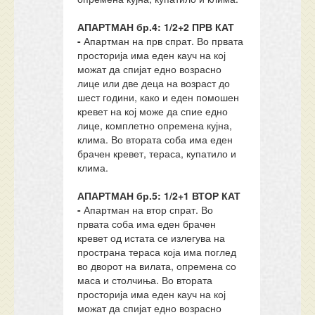
АПАРТМАН бр.4: 1/2+2 ПРВ КАТ
-
Апартман на прв спрат. Во првата
просторија има еден кауч на кој
можат да спијат едно возрасно
лице или две деца на возраст до
шест години, како и еден помошен
кревет на кој може да спие едно
лице, комплетно опремена кујна,
клима. Во втората соба има еден
брачен кревет, тераса, купатило и
клима.
АПАРТМАН бр.5: 1/2+1 ВТОР КАТ
-
Апартман на втор спрат. Во
првата соба има еден брачен
кревет од истата се излегува на
пространа тераса која има поглед
во дворот на вилата, опремена со
маса и столчиња. Во втората
просторија има еден кауч на кој
можат да спијат едно возрасно