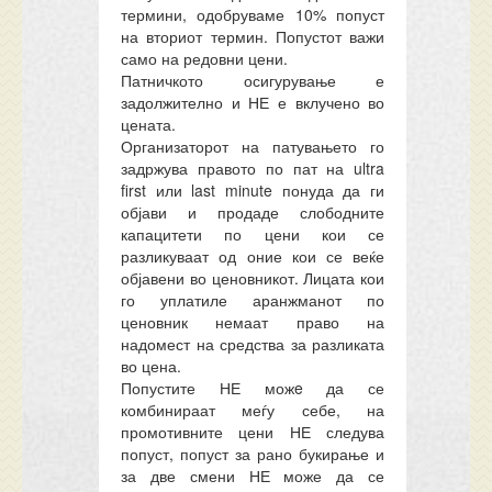
термини, одобруваме 10% попуст
на вториот термин. Попустот важи
само на редовни цени.
Патничкото осигурување е
задолжително и НЕ е вклучено во
цената.
Организаторот на патувањето го
задржува правото по пат на ultra
first или last minute понуда да ги
објави и продаде слободните
капацитети по цени кои се
разликуваат од оние кои се веќе
објавени во ценовникот. Лицата кои
го уплатиле аранжманот по
ценовник немаат право на
надомест на средства за разликата
во цена.
Попустите НЕ можe да се
комбинираат меѓу себе, на
промотивните цени НЕ следува
попуст, попуст за рано букирање и
за две смени НЕ може да се