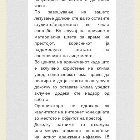
часот.
По завршување на вашето
летување должни сте да го оставите
студиото/апартманот во чиста
состојба. Во случај на причинета
материјална штета за време на
престојот, корисникот ја
надоместува штетата на
сопственикот на лице место.
Во цената на аранжманот каде што
е вклучено користење на клима
уред, сопственикот има право да
реагира и да ја скрати оваа услуга
доколку го оставате клима уредот
вклучен додека сте надвор од
собата.
Организаторот не одговара за
квалитетот на интернет конекцијата
во местото и објектот на престој.
Доколку патникот го
откажува
или
менува терминот на поаѓање
на истиот аранжман најмалку 15