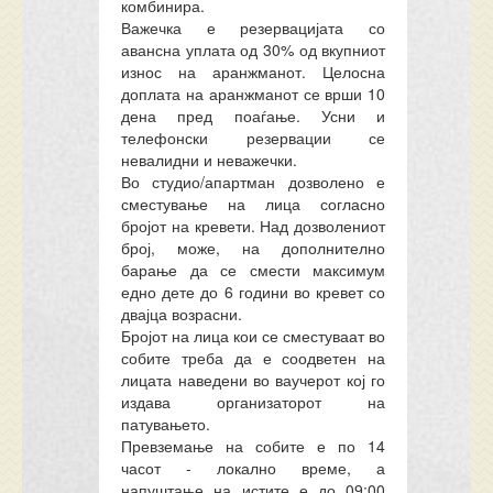
комбинира.
Важечка е резервацијата со
авансна уплата од 30% од вкупниот
износ на аранжманот. Целосна
доплата на аранжманот се врши 10
дена пред поаѓање. Усни и
телефонски резервации се
невалидни и неважечки.
Во студио/апартман дозволено е
сместување на лица согласно
бројот на кревети. Над
дозволениот
број, може, на дополнително
барање да се смести
максимум
едно дете до 6 години во кревет со
двајца возрасни.
Бројот на лица кои се сместуваат во
собите треба да е соодветен на
лицата наведени во ваучерот кој го
издава организаторот на
патувањето.
Превземање на собите е по 14
часот - локално време, а
напуштање на истите е до 09:00