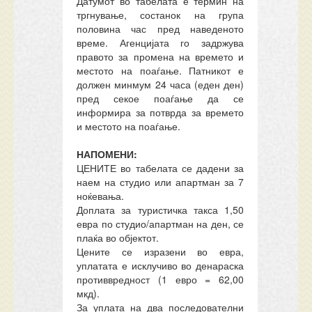
Датумот во табелата е термин на
тргнување, состанок на група
половина час пред наведеното
време. Агенцијата го задржува
правото за промена на времето и
местото на поаѓање. Патникот е
должен минмум 24 часа (еден ден)
пред секое поаѓање да се
информира за потврда за времето
и местото на поаѓање.
НАПОМЕНИ:
ЦЕНИТЕ во табелата се дадени за
наем на студио или апартман за 7
ноќевања.
Доплата за туристичка такса 1,50
евра по студио/апартман на ден, се
плаќа во објектот.
Цените се изразени во евра,
уплатата е исклучиво во денараска
противвредност (1 евро = 62,00
мкд).
За уплата на два последователни