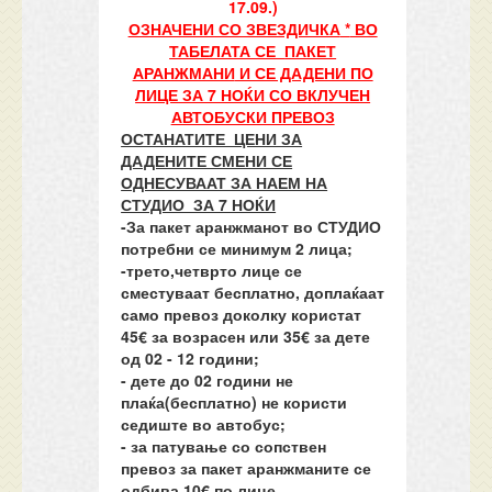
17.09.)
ОЗНАЧЕНИ СО ЗВЕЗДИЧКА
*
ВО
ТАБЕЛАТА СЕ
ПАКЕТ
АРАНЖМАНИ
И СЕ ДАДЕНИ ПО
ЛИЦЕ ЗА 7 НОЌИ СО ВКЛУЧЕН
АВТОБУСКИ ПРЕВОЗ
ОСТАНАТИТЕ ЦЕНИ ЗА
ДАДЕНИТЕ СМЕНИ СЕ
ОДНЕСУВААТ ЗА НАЕМ НА
СТУДИО ЗА 7 НОЌИ
-За пакет аранжманот во СТУДИО
потребни се минимум
2
лица;
-трето,четврто лице се
сместуваат бесплатно, доплаќаат
само превоз доколку користат
45€ за возрасен или 35€ за дете
од 02 - 12 години;
- дете до 02 години не
плаќа(бесплатно) не користи
седиште во автобус;
- за патување со сопствен
превоз за пакет аранжманите се
одбива 10€ по лице