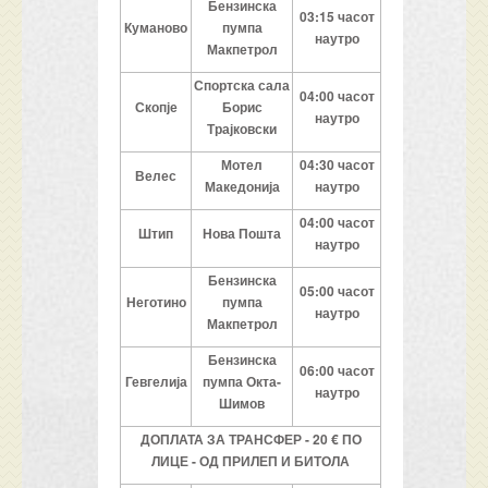
Бензинска
0
3:
15
часот
Куманово
пумпа
наутро
Макпетрол
Спортска сала
0
4:
00
часот
Скопје
Борис
наутро
Трајковски
Мотел
04
:
3
0
часот
Велес
Македонија
наутро
04
:
0
0
часот
Штип
Нова Пошта
наутро
Бензинска
0
5:
0
0
часот
Неготино
пумпа
наутро
Макпетрол
Бензинска
0
6:00
часот
Гевгелија
пумпа Окта-
наутро
Шимов
ДОПЛАТА ЗА ТРАНСФЕР - 20 € ПО
ЛИЦЕ - ОД ПРИЛЕП И БИТОЛА