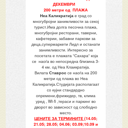
ДЕКЕМВРИ
200 метри од ПЛАЖА
Неа Каликратија
е град со
многубројни занимливости за секој
турист.Има долга песочна плажа,
многубројни ресторани, таверни,
кафетерии, забавни паркови за
деца,супермаркети Лидл и останати
занимливости. Интересно за
посетата е плажата “Сахара“ која
се наоѓа во непосредна близина 3-
4 км. од Неа Клаикратија.
Вилата
Ставрос
се наоѓа на 200
метри од плажа во Неа
Каликратија.Студијата располагаат
со кујни стандардно
опремени,фрижидер, тв, клима
уред , Wi-fi ,тераси и паркинг во
дворот во зависност од слободно
место.
ЦЕНИТЕ ЗА ТЕРМИНИТЕ (
14.05;
21.05; 28.05; 04.06; 03.09;10.09 и