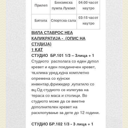
Бензинска
04:00 часот
Прилеп
пумпа Лукоил
наутро
03:15 часот
Битола
Спортска сала
наутро
ВИЛА СТАВРОС НЕА
КАЛИКРАТИЈА - (ОПИС НА
СТУДИЈА)
1 KAT
СТУДИО БР.101 1/3 – 3лица + 1
Студиото располага со еден дупол
кревет и еден поединечен кревет,
тв,клима уред,кујна комплетно
опремена со кујнски
инвентар,фрижидер ,купатило со
вц.Од студиото се излегува на
тераса со маса и столици. Во
студиото може да се вметне
дополнителен кревет на
расклопување за дете до 12 години.
СТУДИО БР.102 1/3 - 3 лица + 1