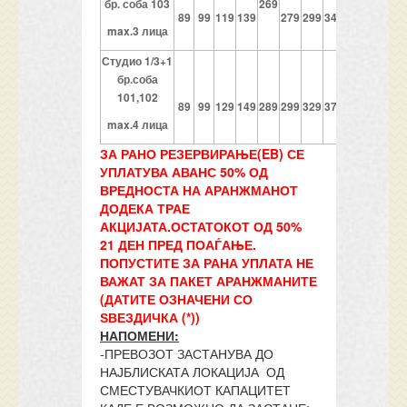
бр. соба 103
2
6
9
89
99
119
139
279
299
349
369
379
37
max.3 лица
Студио 1/3+1
бр.соба
101,102
89
99
129
149
289
299
329
379
389
399
39
max.4 лица
ЗА РАНО РЕЗЕРВИРАЊЕ(EB) СЕ
УПЛАТУВА АВАНС 50% ОД
ВРЕДНОСТА НА АРАНЖМАНОТ
ДОДЕКА ТРАЕ
АКЦИЈАТА.ОСТАТОКОТ ОД 50%
21 ДЕН ПРЕД ПОАЃАЊЕ.
ПОПУСТИТЕ ЗА РАНА УПЛАТА НЕ
ВАЖАТ ЗА ПАКЕТ АРАНЖМАНИТЕ
(ДАТИТЕ ОЗНАЧЕНИ СО
ЅВЕЗДИЧКА (*))
НАПОМЕНИ:
-ПРЕВОЗОТ ЗАСТАНУВА ДО
НАЈБЛИСКАТА ЛОКАЦИЈА ОД
СМЕСТУВАЧКИОТ КАПАЦИТЕТ