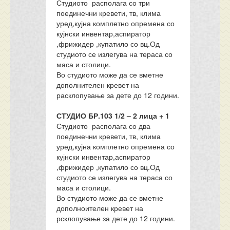
Студиото располага со три
поединечни кревети, тв, клима
уред,кујна комплетно опремена со
кујнски инвентар,аспиратор
,фрижидер ,купатило со вц.Од
студиото се излегува на тераса со
маса и столици.
Во студиото може да се вметне
дополнителен кревет на
расклопување за дете до 12 години.
СТУДИО БР.103 1/2 – 2 лица + 1
Студиото располага со два
поединечни кревети, тв, клима
уред,кујна комплетно опремена со
кујнски инвентар,аспиратор
,фрижидер ,купатило со вц.Од
студиото се излегува на тераса со
маса и столици.
Во студиото може да се вметне
дополноителен кревет на
рсклопување за дете до 12 години.