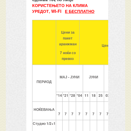
КОРИСТЕЊЕТО НА КЛИМА
УРЕДОТ, WI-FI
Е БЕСПЛАТНО
Цени за
пакет
аранжман
Цени за НАЕМ 
7 ноќи со
превоз
ЈУЛИ
МАЈ
-
ЈУНИ
ЈУНИ
ПЕРИОД
*14
*21
*28
*04
11
18
25
02
09
16
23
НОЌЕВАЊА
7
7
7
7
7
7
7
7
7
7
7
Студио
1/2+1