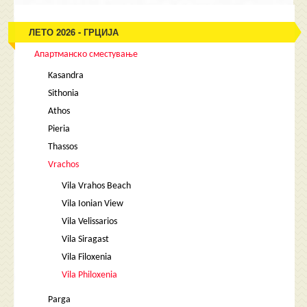
ЛЕТО 2026 - ГРЦИЈА
Апартманско сместување
Kasandra
Sithonia
Athos
Pieria
Thassos
Vrachos
Vila Vrahos Beach
Vila Ionian View
Vila Velissarios
Vila Siragast
Vila Filoxenia
Vila Philoxenia
Parga