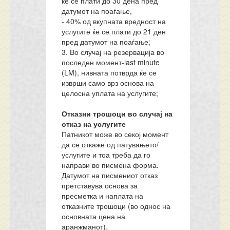
ќе се плати до 30 дена пред
датумот на поаѓање,
- 40% од вкупната вредност на
услугите ќе се плати до 21 ден
пред датумот на поаѓање;
3. Во случај на резервација во
последен момент-last minute
(LM), нивната потврда ќе се
изврши само врз основа на
целосна уплата на услугите;
Отказни трошоци во случај на
отказ на услугите
Патникот може во секој момент
да се откаже од патувањето/
услугите и тоа треба да го
направи во писмена форма.
Датумот на писмениот отказ
претставува основа за
пресметка и наплата на
отказните трошоци (во однос на
основната цена на
аранжманот).