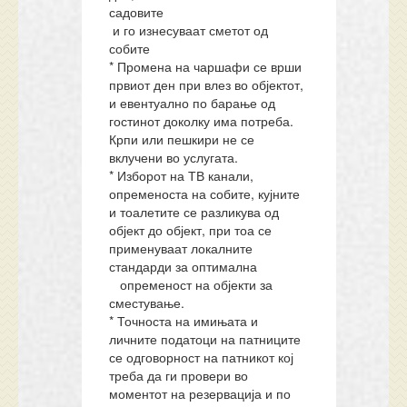
садовите
и го изнесуваат сметот од
собите
* Промена на чаршафи се врши
првиот ден при влез во објектот,
и евентуално по барање од
гостинот доколку има потреба.
Крпи или пешкири не се
вклучени во услугата.
* Изборот на ТВ канали,
опременоста на собите, кујните
и тоалетите се разликува од
објект до објект, при тоа се
применуваат локалните
стандарди за оптимална
опременост на објекти за
сместување.
* Точноста на имињата и
личните податоци на патниците
се одговорност на патникот кој
треба да ги провери во
моментот на резервација и по