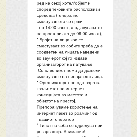
ред на секој хотел/објект и
според тековните расположиви
средства (генерално
сместувањето се врши
по 14:00 часот, а одјавувањето
на просторијата до 09:00 часот);
* Бројот на лица кои се
сместуваат во собите треба да е
соодветен на лицата наведени
во ваучерот кој го издава
организаторот на патување.
Сопственикот нема да дозволи
сместување на ненајавени лица.
* Организаторот не одговара за
квалитетот на интернет
конекцијата во местото и
објектот на престој.
Препорачуваме користење на
интернет пакет во роаминг од
вашиот оператор
* Типот на соба се одредува при
резарвација. Внимание!