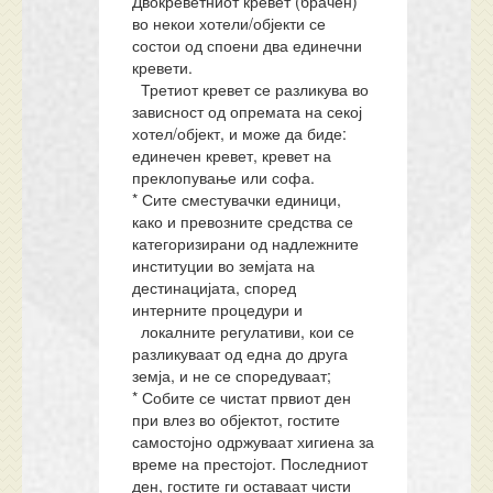
Двокреветниот кревет (брачен)
во некои хотели/објекти се
состои од споени два единечни
кревети.
Третиот кревет се разликува во
зависност од опремата на секој
хотел/објект, и може да биде:
единечен кревет, кревет на
преклопување или софа.
* Сите сместувачки единици,
како и превозните средства се
категоризирани од надлежните
институции во земјата на
дестинацијата, според
интерните процедури и
локалните регулативи, кои се
разликуваат од една до друга
земја, и не се споредуваат;
* Собите се чистат првиот ден
при влез во објектот, гостите
самостојно одржуваат хигиена за
време на престојот. Последниот
ден, гостите ги оставаат чисти