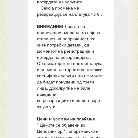
потврдата на услугите.
Секоја промена на
резервација се наплатува 15 € .
ВНИМАНИЕ!
Лицата со
попреченост мора да го најават
степенот на попреченост, со
сите потребни детали, од
моментот на регистрација и
потврда на резервацијата.
Оранизаторот не претпоставува
и не може да гарантира никакви
специјални услуги што не можат
да бидат понудени од трети
лица, доколку тие не биле
наведени
во резервациите и во договорот
за услуги.
Цени и услови на плаќање
* Цените се објавени во
Ценовник бр.1, апартманско и
хотелско сместување во Грција,