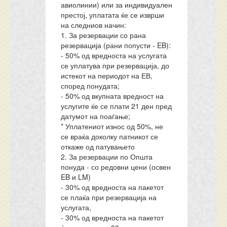
авиолинии) или за индивидуален
престој, уплатата ќе се изврши
на следниов начин:
1. За резервации со рана
резервација (рани попусти - EB):
- 50% од вредноста на услугата
се уплатува при резервација, до
истекот на периодот на ЕВ,
според понудата;
- 50% од вкупната вредност на
услугите ќе се плати 21 ден пред
датумот на поаѓање;
* Уплатениот износ од 50%, не
се враќа доколку патникот се
откаже од патувањето
2. За резервации по Општа
понуда - со редовни цени (освен
EB и LM)
- 30% од вредноста на пакетот
се плаќа при резервација на
услугата,
- 30% од вредноста на пакетот