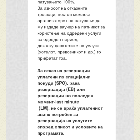
патувањето 100%.
За износот на отказните
трошоци, постои можност
организаторот на патување да
му издаде ваучер на патникот за
користење на одредени услуги
во одреден период,
доколку давателите на услуги
(хотелот, превозникот и др.) го
прифатат тоа.
За отказ на резервации
уплатени по специјални
понуди (SPO), рана
резервација (EB) или
резервации во последен
момент-last minute
(LM), не се враќа уплатениот
аванс потребен за
резервација на услугите
според описот и условите на
програмата.