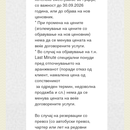
со важност до 30.09.2026
година, или до објава на нов
ценовник.
* При промена на цените
(зголемување на цените со
објавување на нов ценовник)
нема да се менува цената на
веќе договорените услуги.
* Во случај на објавување на т.н.
Last Minute специјални понуди
пред отпочнувањето на
аранжманот (поради отказ од
клиент, намалена цена од
сопственикот
за одреден термин, недоволна
продажба и сл.) нема да се
менува цената на веќе
договорените услуги.
Во случај на резервации со
превоз (со автобуски превоз,
чартер или лет на редовни