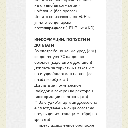
на студио/апартман за 7
ноќевања (без превоз).
Цените се изразени во EUR за
уплата во денарска
противвредност (1EUR=62MKD).
ИНФОРМАЦИИ, ПОПУСТИ И
ДОПЛАТИ
За употреба на клима уред (ac+)
се доплатува 7€ на ден во
објектот (каде што е достапен)
Доплата за туристичка такса 2 €
по студио/апартман на ден (се
плаќа во објектот)
Доплата за полупансион
(појадок и вечера) во ресторан
(информации во агенцијата)
** Во студио/апартман дозволено
е сместување на лица согласно
предвидениот капацитет (број на
кревети),
преку дозволениот број може