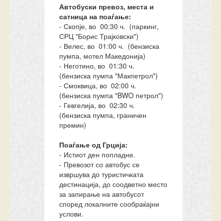
Автобуски превоз, места и
сатница на поаѓање:
- Скопје, во 00:30 ч. (паркинг,
СРЦ "Борис Трајковски")
- Велес, во 01:00 ч. (бензиска
пумпа, мотел Македонија)
- Неготино, во 01:30 ч.
(бензиска пумпа "Макпетрол")
- Смоквица, во 02:00 ч.
(бензиска пумпа "BWO петрол")
- Гевгелија, во 02:30 ч.
(бензиска пумпа, граничен
премин)
Поаѓање од Грција:
- Истиот ден попладне.
- Превозот со автобус се
извршува до туристичката
дестинација, до соодветно место
за запирање на автобусот
според локалните сообраќајни
услови.