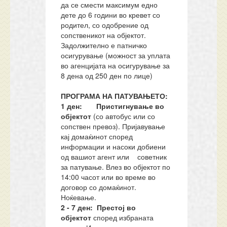
да се смести максимум едно
дете до 6 години во кревет со
родител, со одобрение од
сопственикот на објектот.
Задолжително е патничко
осигурување (можност за уплата
во агенцијата на осигурување за
8 дена од 250 ден по лице)
ПРОГРАМА НА ПАТУВАЊЕТО:
1 ден: Пристигнување во
објектот
(со автобус или со
сопствен превоз). Пријавување
кај домаќинот според
информации и насоки добиени
од вашиот агент или советник
за патување. Влез во објектот по
14:00 часот или во време во
договор со домаќинот.
Ноќевање.
2 - 7 ден: Престој во
објектот
според избраната