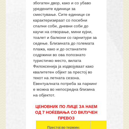
збогатен двор, како и со убаво
уредените единици за
сместување. Сите единици се
карактеризираат со посебни
спални соби, дневни соби до
каучи на отворање, мини кујни,
тоалет и балкони со гарнитури за
седење. Близината до големата
плажа, како и до останатите
содржини во ова попознато
туристичко место, вилата
Филоксенија ја издвојуваат како
квалитетен објект за престој во
текот на летната сезона.
Евентуалната потреба за паркинг
е можна во непосредна близина
на објектот.
ЦЕНОВНИК
ПО ЛИЦЕ
ЗА НАЕМ
ОД 7 НОЌЕВАЊА СО ВКЛУЧЕН
ПРЕВОЗ
Престој во термин:
Услуга (7 Н