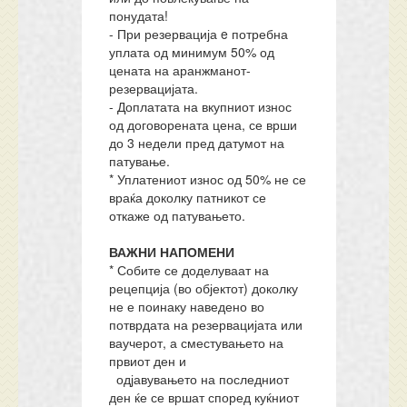
понудата!
- При резервација e потребна
уплата од минимум 50% од
цената на аранжманот-
резервацијата.
- Доплатата на вкупниот износ
од договорената цена, се врши
до 3 недели пред датумот на
патување.
* Уплатениот износ од 50% не се
враќа доколку патникот се
откаже од патувањето.
ВАЖНИ НАПОМЕНИ
* Собите се доделуваат на
рецепција (во објектот) доколку
не е поинаку наведено во
потврдата на резервацијата или
ваучерот, а сместувањето на
првиот ден и
одјавувањето на последниот
ден ќе се вршат според куќниот