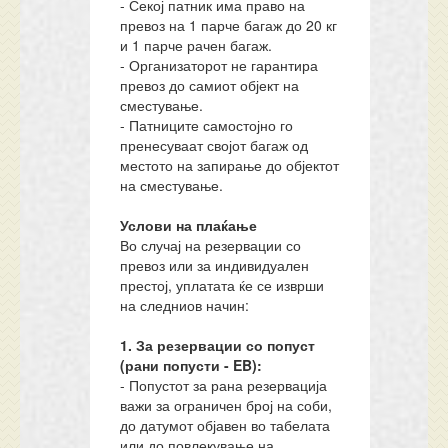
- Секој патник има право на
превоз на 1 парче багаж до 20 кг
и 1 парче рачен багаж.
- Организаторот не гарантира
превоз до самиот објект на
сместување.
- Патниците самостојно го
пренесуваат својот багаж од
местото на запирање до објектот
на сместување.
Услови на плаќање
Во случај на резервации со
превоз или за индивидуален
престој, уплатата ќе се изврши
на следниов начин:
1. За резервации со попуст
(рани попусти - EB):
- Попустот за рана резервација
важи за ограничен број на соби,
до датумот објавен во табелата
или до повлекување на