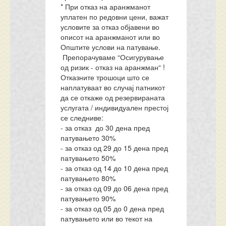
* При отказ на аранжманот
уплатен по редовни цени, важат
условите за отказ објавени во
описот на аранжманот или во
Општите услови на патување.
Препорачуваме “Осигурување
од ризик - отказ на аранжман“ !
Отказните трошоци што се
наплатуваат во случај патникот
да се откаже од резервираната
услугата / индивидуален престој
се следниве:
- за отказ до 30 дена пред
патувањето 30%
- за отказ од 29 до 15 дена пред
патувањето 50%
- за отказ од 14 до 10 дена пред
патувањето 80%
- за отказ од 09 до 06 дена пред
патувањето 90%
- за отказ од 05 до 0 дена пред
патувањето или во текот на