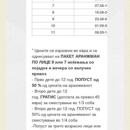
7
07.08-16.08
8
16.08-25.08
9
25.08-01.09
10
01.09-08.09
11
08.09-15.09
* Цените се изразени во евра и се
однесуваат на
ПАКЕТ АРАНЖМАН
ПО ЛИЦЕ
9
или 7 ноќевања со
појадок и вечера
со вклучен
превоз
- Прво дете до 12 год.
ПОПУСТ од
50 %
од цената на аранжманот
- Второ дете до 12
год.
ГРАТИС
(доплата за превоз 45
евра) за сместување во 1/3 соба
- Второ дете до 12 год. ПОПУСТ од
50% од цената на аранжманот за
сместување во 1/4 соба
-Попуст за трето возрасно лице или