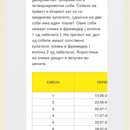
четворокреветни соби. Собите на
првиот и вториот кат се со
заедничко купатило, односно на две
соби има еден тоалет. Овие соби
немаат клима и фрижидер ( колона
1 од табелата ). На третиот кат дел
од собите имаат сопствено
купатило, клима и фрижидер (
колона 2 од табелата). Kористење
на клима уредот е вклучен во
цената.
СМЕНА
ПЕРИОД
1
14.06-23.06
2
23.06-02.07
3
02.07-11.07
4
11.07-20.07
5
20.07-29.07
6
29.07-07.08