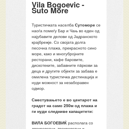
Vila Bogoevic -
Suto More
Туристичката населба
Сутоморе
се
наоѓа помеѓу Бар и Чањ во еден од
најубавите делови од Јадранското
крајбрежје. Со својата долга
песочна плажа, прекрасното сино
море, како и многубројните
ресторани, кафе баровите,
дискотеките, забавните пaркови за
деца и другите објекти за забава е
омилена туристичка дестинација и
нуди можност за незаборавен
одмор.
Сместувањето е во центарот на
градот на само 250м од плажа и
ги нуди следниве капацитети:
ВИЛА БОГОЕВИЌ
располага со
двокреветни, трокреветни и