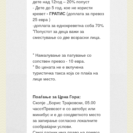
дете над 12год – 20% попуст
- Дете до 5 год. кое не користи
кревет
- ГРАТИС
(доплата за превоз
25 евра )
-доплата за еднокреветна соба 70%
*Попустот за деца важи за
сместување со две возрасни лица.
* Намалување за патување со
сопствен превоз - 10 евра.
* Во цената не е вклучена
туристичка такса која се плаќа на
лице место.
Поаѓање за Црна Гора:
Скопје ,,Борис Трајковски, 05.00
часотПревозот е со автобус или
минибус и е до соодветното место
за запирање согласно локалните
сообраќајни услови.
Секој патник има право на превоз