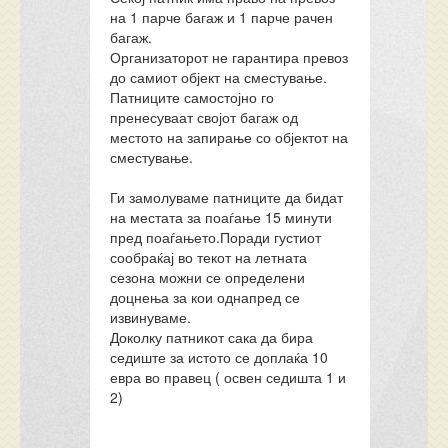
на 1 парче багаж и 1 парче рачен
багаж.
Организаторот не гарантира превоз
до самиот објект на сместување.
Патниците самостојно го
пренесуваат својот багаж од
местото на запирање со објектот на
сместување.
Ги замолуваме патниците да бидат
на местата за поаѓање 15 минути
пред поаѓањето.Поради густиот
сообраќај во текот на летната
сезона можни се определени
доцнења за кои однапред се
извинуваме.
Доколку патникот сака да бира
седиште за истото се доплаќа 10
евра во правец ( освен седишта 1 и
2)