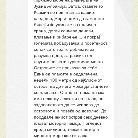
Јужна Албанија. Затоа, ставете го
Ксамил во прв план за вашиот
следен одмор и нема да зажалите
бидејќи ќе уживате во одлична
храна, долги сончеви денови,
пливање и рибарење ... и покрај
големата побарувачка и посетеност
сепак сето тоа го добивате за
разумна цена, за разлика од
другите познати туристички места.
Островите се приказна за себе.
Една од плажите е оддалечена
нецели 100 метри од најблискиот
остров, па до него може да стигнете
со пливање. Островот нема плажа,
има неколку лежалки на сплав, но
задоволството да се исплива до
островот е и повеќе од доволно. До
пооддалечениот остров секојдневно
пловат моторни чамци. Погледот
вреди милиони, тивкиот ветер и
мирното море кое ви дава