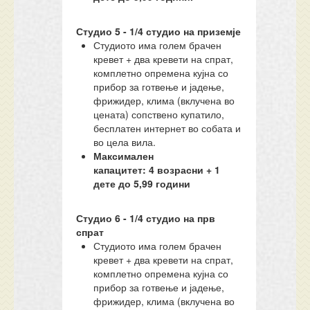
Студио
5
- 1/
4
студио
на приземје
Студиото има голем брачен
кревет + два кревети на спрат,
комплетно опремена кујна со
прибор за готвење и јадење,
фрижидер, клима (вклучена во
цената) сопствено купатило,
бесплатен интернет во собата и
во цела вила.
Максимален
капацитет:
4
возрасни + 1
дете до 5,99 години
Студио
6
- 1/
4
студио
на прв
спрат
Студиото има голем брачен
кревет + два кревети на спрат,
комплетно опремена кујна со
прибор за готвење и јадење,
фрижидер, клима (вклучена во