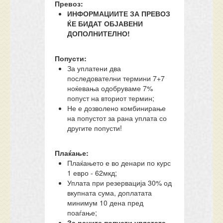
Превоз:
ИНФОРМАЦИИТЕ ЗА ПРЕВОЗ
ЌЕ БИДАТ ОБЈАВЕНИ
ДОПОЛНИТЕЛНО!
Попусти:
За уплатени два
последователни термини 7+7
ноќевања одобруваме 7%
попуст на вториот термин;
Не е дозволено комбинирање
на попустот за рана уплата со
другите попусти!
Плаќање:
Плаќањето е во денари по курс
1 евро - 62мкд;
Уплата при резервација 30% од
вкупната сума, доплатата
минимум 10 дена пред
поаѓање;
За раните попусти уплатата