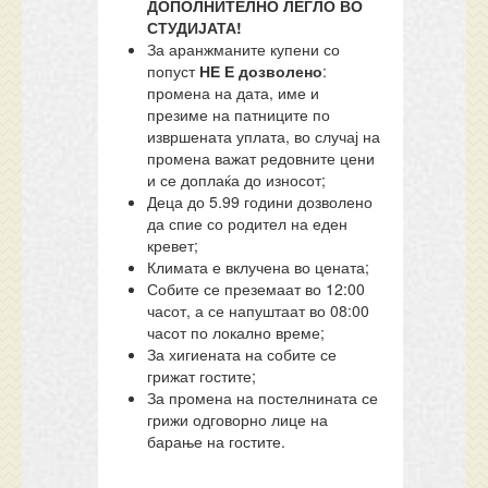
ДОПОЛНИТЕЛНО ЛЕГЛО ВО
СТУДИЈАТА!
За аранжманите купени со
попуст
НЕ Е дозволено
:
промена на дата, име и
презиме на патниците по
извршената уплата, во случај на
промена важат редовните цени
и се доплаќа до износот;
Деца до 5.99 години дозволено
да спие со родител на еден
кревет;
Климата е вклучена во цената;
Собите се преземаат во 12:00
часот, а се напуштаат во 08:00
часот по локално време;
За хигиената на собите се
грижат гостите;
За промена на постелнината се
грижи одговорно лице на
барање на гостите.