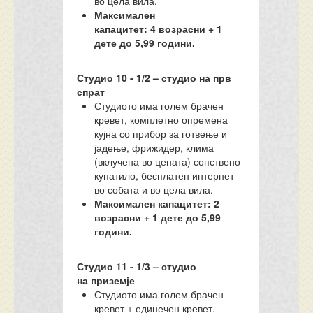
во цела вила.
Максимален
капацитет:
4
возрасни + 1
дете до 5,99 години.
Студио
10
-
1/
2
–
с
тудио на
прв
спрат
Студиото има голем брачен
кревет, комплетно опремена
кујна со прибор за готвење и
јадење, фрижидер, клима
(вклучена во цената) сопствено
купатило, бесплатен интернет
во собата и во цела вила.
Максимален капацитет: 2
возрасни + 1 дете до 5,99
години.
Студио
11
- 1/3 –
с
тудио
на
приземје
Студиото има голем брачен
кревет + единечен кревет,