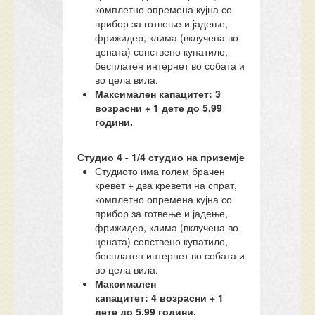
комплетно опремена кујна со
прибор за готвење и јадење,
фрижидер, клима (вклучена во
цената) сопствено купатило,
бесплатен интернет во собата и
во цела вила.
Максимален капацитет: 3
возрасни + 1 дете до 5,99
години.
Студио 4 - 1/
4
студио
на приземје
Студиото има голем брачен
кревет + два кревети на спрат,
комплетно опремена кујна со
прибор за готвење и јадење,
фрижидер, клима (вклучена во
цената) сопствено купатило,
бесплатен интернет во собата и
во цела вила.
Максимален
капацитет:
4
возрасни + 1
дете до 5,99 години.