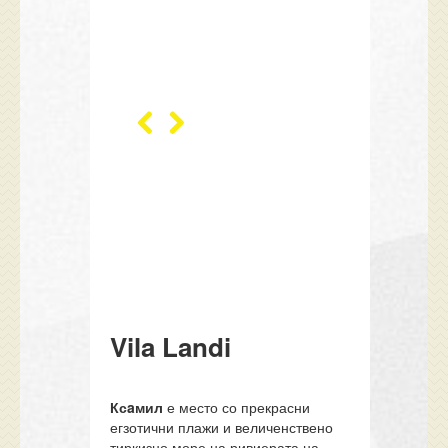
Vila Landi
Ксaмил
е место со прекрасни
егзотични плажи и величенствено
тиркизно море на ривиерата на