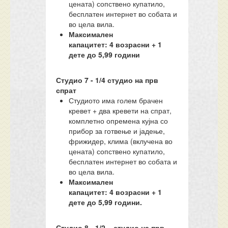
цената) сопствено купатило,
бесплатен интернет во собата и
во цела вила.
Максимален
капацитет:
4
возрасни + 1
дете до 5,99 години
Студио
7
- 1/
4
студио
на прв
спрат
Студиото има голем брачен
кревет + два кревети на спрат,
комплетно опремена кујна со
прибор за готвење и јадење,
фрижидер, клима (вклучена во
цената) сопствено купатило,
бесплатен интернет во собата и
во цела вила.
Максимален
капацитет:
4
возрасни + 1
дете до 5,99 години.
Студио
8
- 1/
2
–
с
тудио на
прв