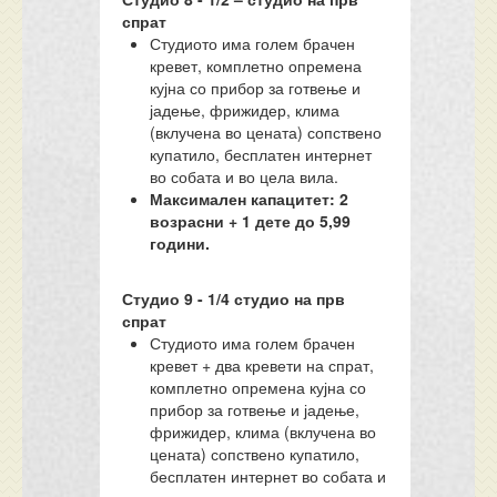
спрат
Студиото има голем брачен
кревет, комплетно опремена
кујна со прибор за готвење и
јадење, фрижидер, клима
(вклучена во цената) сопствено
купатило, бесплатен интернет
во собата и во цела вила.
Максимален капацитет: 2
возрасни + 1 дете до 5,99
години.
Студио
9
- 1/
4
студио
на прв
спрат
Студиото има голем брачен
кревет + два кревети на спрат,
комплетно опремена кујна со
прибор за готвење и јадење,
фрижидер, клима (вклучена во
цената) сопствено купатило,
бесплатен интернет во собата и