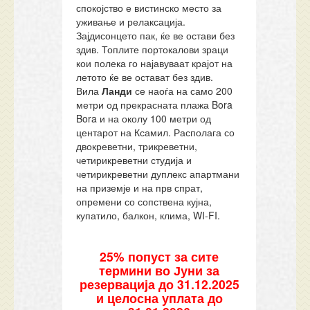
спокојство е вистинско место за
уживање и релаксација.
Зајдисонцето пак, ќе ве остави без
здив. Топлите портокалови зраци
кои полека го најавуваат крајот на
летото ќе ве остават без здив.
Вила
Ланди
се наоѓа на само 200
метри од прекрасната плажа Bora
Bora и на околу 100 метри од
центарот на Ксамил. Располага со
двокреветни, трикреветни,
четирикреветни студија и
четирикреветни дуплекс апартмани
на приземје и на прв спрат,
опремени со сопствена кујна,
купатило, балкон, клима, WI-FI.
25% попуст за сите
термини во Јуни за
резервација до 31.12.2025
и целосна уплата до