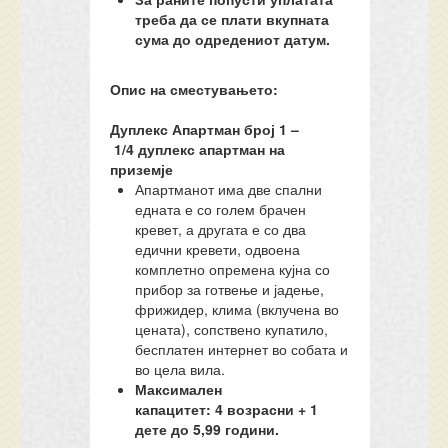
треба да се плати вкупната
сума до одредениот датум.
Опис на сместувањето:
Дуплекс Апартман број
1
–
1/
4
дуплекс апартман на
приземје
Апартманот има две спални
едната е со голем брачен
кревет, а другата е со два
едични кревети, одвоена
комплетно опремена кујна со
прибор за готвење и јадење,
фрижидер, клима (вклучена во
цената), сопствено купатило,
бесплатен интернет во собата и
во цела вила.
Максимален
капацитет:
4
возрасни + 1
дете до 5,99 години.