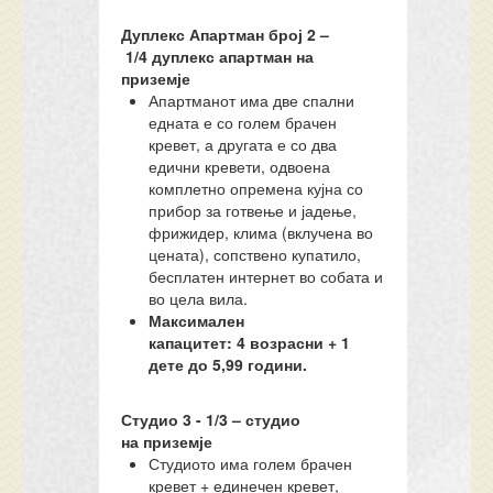
Дуплекс Апартман број 2
–
1/
4
дуплекс апартман на
приземје
Апартманот има две спални
едната е со голем брачен
кревет, а другата е со два
едични кревети, одвоена
комплетно опремена кујна со
прибор за готвење и јадење,
фрижидер, клима (вклучена во
цената), сопствено купатило,
бесплатен интернет во собата и
во цела вила.
Максимален
капацитет:
4
возрасни + 1
дете до 5,99 години.
Студио 3 - 1/3 –
с
тудио
на
приземје
Студиото има голем брачен
кревет + единечен кревет,