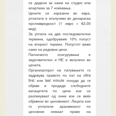
се дадени за наем на студио или
апартман за 7 ноќевања.
Цените се изразени во евра,
уплатата е исклучиво во денараска
противвредност (1 евро = 62,00
мкд).
За уплата на два последователни
термини, одобруваме 10% попуст
на вториот термин. Попустот важи
само на редовни цени.
Патничкото осигурување е
задолжително и НЕ е вклучено во
цената.
Организаторот на патувањето го
задржува правото по пат на ultra
first или last minute понуда да ги
објави и продаде слободните
капацитети по цени кои се
разликуваат од оние кои се веќе
објавени во ценовникот. Лицата кои
го уплатиле аранжманот по
ценовник немаат право на