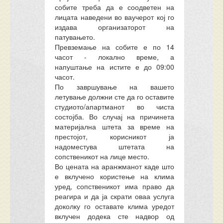
собите треба да е соодветен на
лицата наведени во ваучерот кој го
издава организаторот на
патувањето.
Превземање на собите е по 14
часот - локално време, а
напуштање на истите е до 09:00
часот.
По завршување на вашето
летување должни сте да го оставите
студиото/апартманот во чиста
состојба. Во случај на причинета
материјална штета за време на
престојот, корисникот ја
надоместува штетата на
сопственикот на лице место.
Во цената на аранжманот каде што
е вклучено користење на клима
уред, сопственикот има право да
реагира и да ја скрати оваа услуга
доколку го оставате клима уредот
вклучен додека сте надвор од