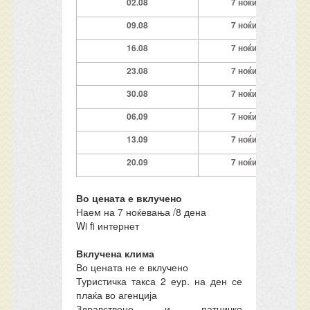
02
.0
8
7
ноќи
0
9
.08
7
ноќи
1
6
.08
7
ноќи
23
.08
7
ноќи
30
.08
7
ноќи
06.09
7
ноќи
13
.09
7
ноќи
20
.09
7
ноќи
Во цената е вклучено
Наем на 7 ноќевања /8 дена
Wi fi интернет
Вклучена клима
Во цената не е вклучено
Туристичка такса 2 еур. на ден се
плаќа во агенција
Здравствено и патничко