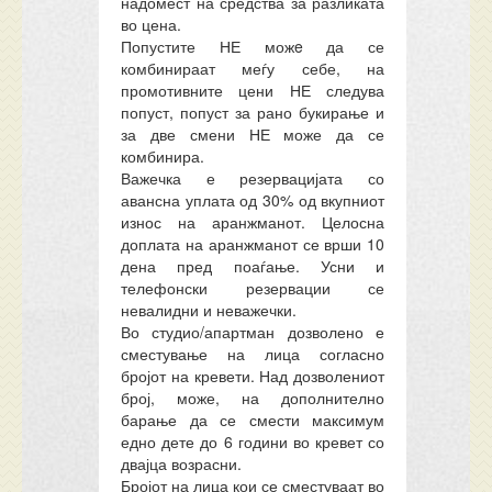
надомест на средства за разликата
во цена.
Попустите НЕ можe да се
комбинираат меѓу себе, на
промотивните цени НЕ следува
попуст, попуст за рано букирање и
за две смени НЕ може да се
комбинира.
Важечка е резервацијата со
авансна уплата од 30% од вкупниот
износ на аранжманот. Целосна
доплата на аранжманот се врши 10
дена пред поаѓање. Усни и
телефонски резервации се
невалидни и неважечки.
Во студио/апартман дозволено е
сместување на лица согласно
бројот на кревети. Над
дозволениот
број, може, на дополнително
барање да се смести
максимум
едно дете до 6 години во кревет со
двајца возрасни.
Бројот на лица кои се сместуваат во