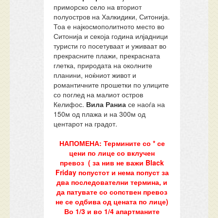
приморско село на вториот
полуостров на Халкидики, Ситонија.
Тоа е најкосмополитното место во
Ситонија и секоја година илјадници
туристи го посетуваат и уживаат во
прекрасните плажи, прекрасната
глетка, природата на околните
планини, ноќниот живот и
романтичните прошетки по улиците
со поглед на малиот остров
Келифос.
Вила Раниа
се наоѓа на
150м од плажа и на 300м од
центарот на градот.
НАПОМЕНА: Термините со * се
цени по лице со вклучен
превоз ( за нив не важи Black
Friday попустот и нема попуст за
два последователни термина, и
да патувате со сопствен превоз
не се одбива од цената по лице)
Во 1/3 и во 1/4 апартманите