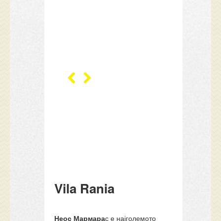
Vila Rania
Неос Мармара
с е најголемото