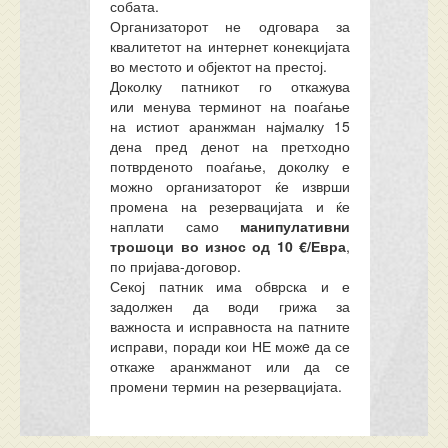
собата.
Организаторот не одговара за
квалитетот на интернет конекцијата
во местото и објектот на престој.
Доколку патникот го
откажува
или
менува терминот на поаѓање
на истиот аранжман најмалку 15
дена пред денот на претходно
потврденото поаѓање, доколку е
можно организаторот ќе изврши
промена на резервацијата и ќе
наплати само
манипулативни
трошоци во износ од 10 €/Евра
,
по пријава-договор.
Секој патник има обврска и е
задолжен да води грижа за
важноста и исправноста на патните
исправи, поради кои НЕ можe да се
откаже аранжманот или да се
промени термин на резервацијата.