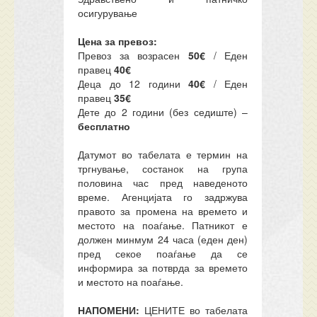
осигурување
Цена за превоз:
Превоз за возрасен
50€
/ Еден
правец
40€
Деца до 12 години
40€
/ Еден
правец
35€
Дете до 2 години (без седиште) –
бесплатно
Датумот во табелата е термин на
тргнување, состанок на група
половина час пред наведеното
време. Агенцијата го задржува
правото за промена на времето и
местото на поаѓање. Патникот е
должен минмум 24 часа (еден ден)
пред секое поаѓање да се
информира за потврда за времето
и местото на поаѓање.
НАПОМЕНИ:
ЦЕНИТЕ во табелата