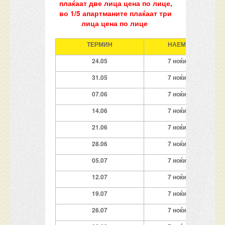
плаќаат две лица цена по лице,
во 1/5 апартманите плаќаат три
лица цена по лице
ТЕРМИН
НАЕМ
24.05
7
ноќи
31
.05
7
ноќи
0
7
.06
7
ноќи
14
.06
7
ноќи
21
.06
7
ноќи
2
8
.06
7
ноќи
05.07
7
ноќи
12
.07
7
ноќи
19
.07
7
ноќи
2
6
.07
7
ноќи