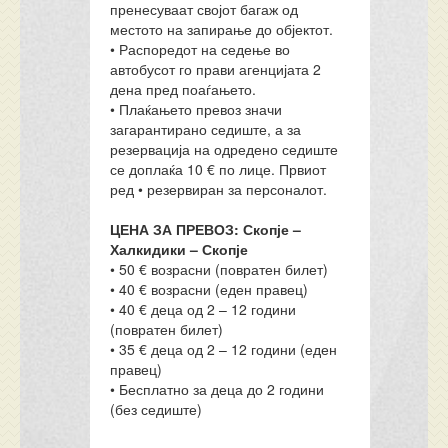
пренесуваат својот багаж од
местото на запирање до објектот.
• Распоредот на седење во
автобусот го прави агенцијата 2
дена пред поаѓањето.
• Плаќањето превоз значи
загарантирано седиште, а за
резервација на одредено седиште
се доплаќа 10 € по лице. Првиот
ред • резервиран за персоналот.
ЦЕНА ЗА ПРЕВОЗ: Скопје –
Халкидики – Скопје
• 50 € возрасни (повратен билет)
• 40 € возрасни (еден правец)
• 40 € деца од 2 – 12 години
(повратен билет)
• 35 € деца од 2 – 12 години (еден
правец)
• Бесплатно за деца до 2 години
(без седиште)