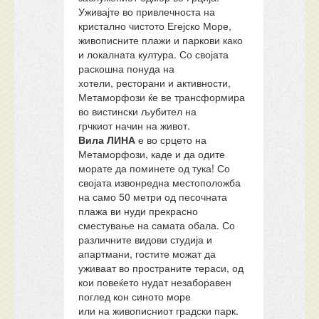
Уживајте во привлечноста на
кристално чистото Егејско Море,
живописните плажи и паркови како
и локалната култура. Со својата
раскошна понуда на
хотели, ресторани и активности,
Метаморфози ќе ве трансформира
во вистински љубител на
грчкиот начин на живот.
Вила ЛИНА
е во срцето на
Метаморфози, каде и да одите
морате да поминете од тука! Со
својата извонредна местоположба
на само 50 метри од песочната
плажа ви нуди прекрасно
сместување на самата обала. Со
различните видови студија и
апартмани, гостите можат да
уживаат во пространите тераси, од
кои повеќето нудат незаборавен
поглед кон синото море
или на живописниот градски парк.