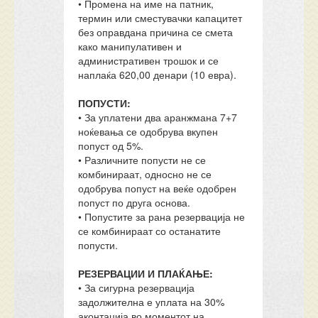
• Промена на име на патник,
термин или сместувачки капацитет
без оправдана причина се смета
како манипулативен и
административен трошок и се
наплаќа 620,00 денари (10 евра).
ПОПУСТИ:
• За уплатени два аранжмана 7+7
ноќевања се одобрува вкупен
попуст од 5%.
• Различните попусти не се
комбинираат, односно не се
одобрува попуст на веќе одобрен
попуст по друга основа.
• Попустите за рана резервација не
се комбинираат со останатите
попусти.
РЕЗЕРВАЦИИ И ПЛАЌАЊЕ:
• За сигурна резервација
задолжителна е уплата на 30%
аконтација во моментот на