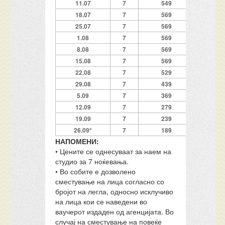
11.07
7
549
18.07
7
569
25.07
7
569
1.08
7
569
8.08
7
569
15.08
7
569
22.08
7
529
29.08
7
439
5.09
7
369
12.09
7
279
19.09
7
239
26.09*
7
189
НАПОМЕНИ:
• Цените се однесуваат за наем на
студио за 7 ноќевања.
• Во собите е дозволено
сместување на лица согласно со
бројот на легла, односно исклучиво
на лица кои се наведени во
ваучерот издаден од агенцијата. Во
случај на сместување на повеќе