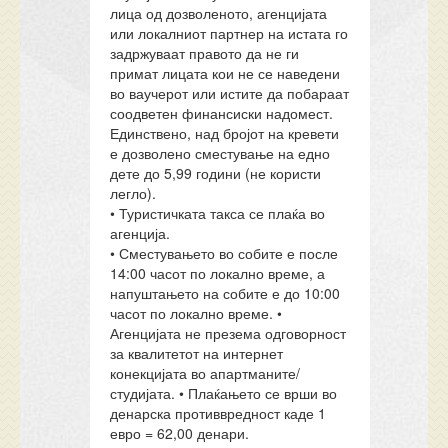
лица од дозволеното, агенцијата
или локалниот партнер на истата го
задржуваат правото да не ги
примат лицата кои не се наведени
во ваучерот или истите да побараат
соодветен финансиски надомест.
Единствено, над бројот на кревети
е дозволено сместување на едно
дете до 5,99 години (не користи
легло).
• Туристичката такса се плаќа во
агенција.
• Сместувањето во собите е после
14:00 часот по локално време, а
напуштањето на собите е до 10:00
часот по локално време. •
Агенцијата не презема одговорност
за квалитетот на интернет
конекцијата во апартманите/
студијата. • Плаќањето се врши во
денарска противвредност каде 1
евро = 62,00 денари.