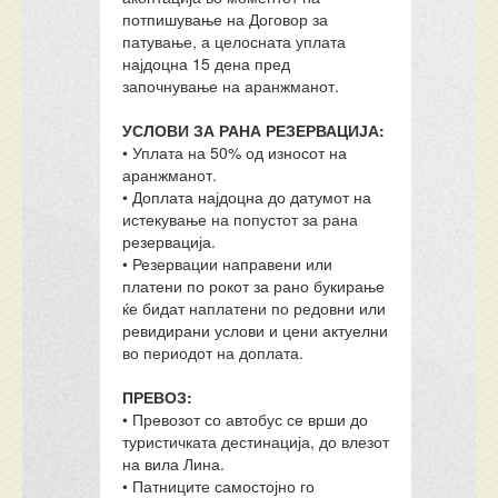
потпишување на Договор за
патување, а целосната уплата
најдоцна 15 дена пред
започнување на аранжманот.
УСЛОВИ ЗА РАНА РЕЗЕРВАЦИЈА:
• Уплата на 50% од износот на
аранжманот.
• Доплата најдоцна до датумот на
истекување на попустот за рана
резервација.
• Резервации направени или
платени по рокот за рано букирање
ќе бидат наплатени по редовни или
ревидирани услови и цени актуелни
во периодот на доплата.
ПРЕВОЗ:
• Превозот со автобус се врши до
туристичката дестинација, до влезот
на вила Лина.
• Патниците самостојно го