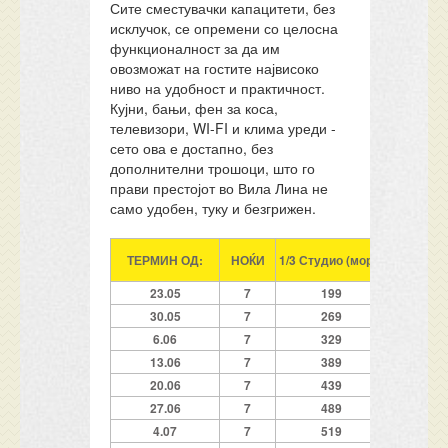
Сите сместувачки капацитети, без
исклучок, се опремени со целосна
функционалност за да им
овозможат на гостите највисоко
ниво на удобност и практичност.
Кујни, бањи, фен за коса,
телевизори, WI-FI и клима уреди -
сето ова е достапно, без
дополнителни трошоци, што го
прави престојот во Вила Лина не
само удобен, туку и безгрижен.
ТЕРМИН ОД:
НОЌИ
1/3 Студио (море)
1/4 Сту
23.05
7
199
30.05
7
269
6.06
7
329
13.06
7
389
20.06
7
439
27.06
7
489
4.07
7
519