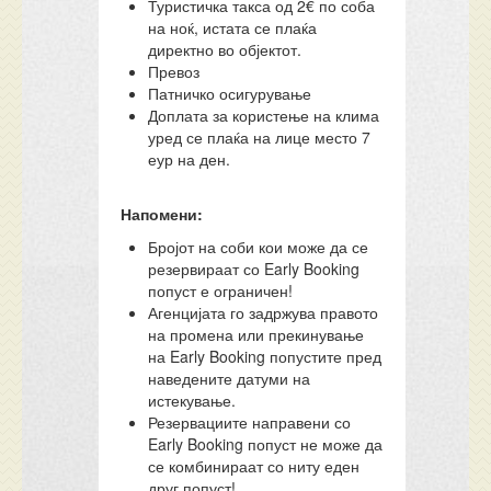
Туристичка такса од 2€ по соба
на ноќ, истата се плаќа
директно во објектот.
Превоз
Патничко осигурување
Доплата за користење на клима
уред се плаќа на лице место 7
еур на ден.
Напомени:
Бројот на соби кои може да се
резервираат со Early Booking
попуст е ограничен!
Агенцијата го задржува правото
на промена или прекинување
на Early Booking попустите пред
наведените датуми на
истекување.
Резервациите направени со
Early Booking попуст не може да
се комбинираат со ниту еден
друг попуст!