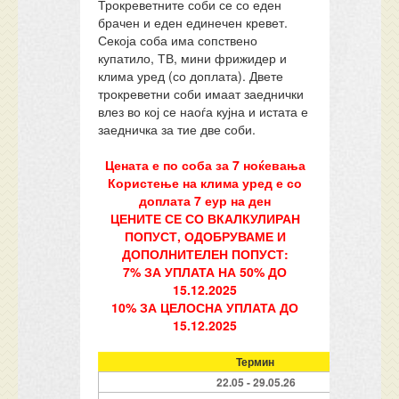
Трокреветните соби се со еден
брачен и еден единечен кревет.
Секоја соба има сопствено
купатило, ТВ, мини фрижидер и
клима уред (со доплата). Двете
трокреветни соби имаат заеднички
влез во кој се наоѓа кујна и истата е
заедничка за тие две соби.
Цената е по соба за 7 ноќевања
Користење на клима уред е со
доплата 7 еур на ден
ЦЕНИТЕ СЕ СО ВКАЛКУЛИРАН
ПОПУСТ, ОДОБРУВАМЕ И
ДОПОЛНИТЕЛЕН ПОПУСТ:
7% ЗА УПЛАТА НА 50% ДО
15.12.2025
10% ЗА ЦЕЛОСНА УПЛАТА ДО
15.12.2025
Термин
22.05 - 29.05.26