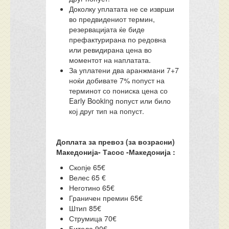
Доколку уплатата не се изврши
во предвидениот термин,
резервацијата ќе биде
префактурирана по редовна
или ревидирана цена во
моментот на наплатата.
За уплатени два аранжмани 7+7
ноќи добивате 7% попуст на
терминот со пониска цена со
Early Booking попуст или било
кој друг тип на попуст.
Доплата за превоз (за возрасни)
Македонија- Тасос -Македонија :
Скопје 65€
Велес 65 €
Неготино 65€
Граничен премин 65€
Штип 85€
Струмица 70€
Битола 90€