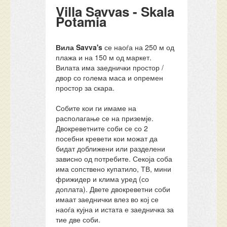
Villa Savvas - Skala
Potamia
Вила Savva's
се наоѓа на 250 м од
плажа и на 150 м од маркет.
Вилата има заеднички простор /
двор со голема маса и опремен
простор за скара.
Собите кои ги имаме на
располагање се на приземје.
Двокреветните соби се со 2
посебни кревети кои можат да
бидат доближени или разделени
зависно од потребите. Секоја соба
има сопствено купатило, ТВ, мини
фрижидер и клима уред (со
доплата). Двете двокреветни соби
имаат заеднички влез во кој се
наоѓа кујна и истата е заедничка за
тие две соби.