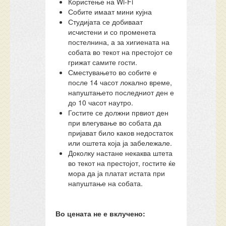
Користење на Wi-Fi
Собите имаат мини кујна
Студијата се добиваат
исчистени и со променета
постелнина, а за хигиената на
собата во текот на престојот се
грижат самите гости.
Сместувањето во собите е
после 14 часот локално време,
напуштањето последниот ден е
до 10 часот наутро.
Гостите се должни првиот ден
при влегување во собата да
пријават било каков недостаток
или оштета која ја забележале.
Доколку настане некаква штета
во текот на престојот, гостите ќе
мора да ја платат истата при
напуштање на собата.
Во цената не е вклучено: