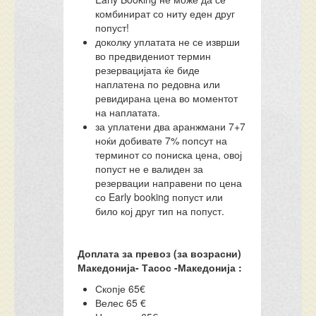
комбинират со ниту еден друг
попуст!
доколку уплатата не се изврши
во предвидениот термин
резервацијата ќе биде
наплатена по редовна или
ревидирана цена во моментот
на наплатата.
за уплатени два аранжмани 7+7
ноќи добивате 7% попсут на
терминот со пониска цена, овој
попуст не е валиден за
резервации направени по цена
со Early booking попуст или
било кој друг тип на попуст.
Доплата за превоз (за возрасни)
Македонија- Тасос -Македонија :
Скопје 65€
Велес 65 €