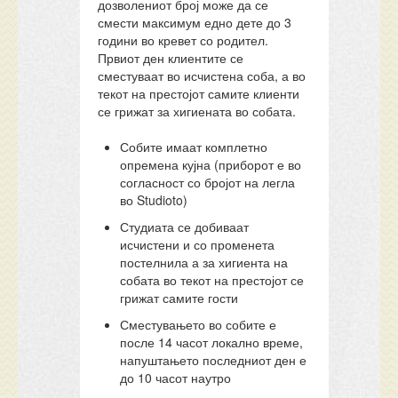
дозволениот број може да се
смести максимум едно дете до 3
години во кревет со родител.
Првиот ден клиентите се
сместуваат во исчистена соба, а во
текот на престојот самите клиенти
се грижат за хигиената во собата.
Собите имаат комплетно
опремена кујна (приборот е во
согласност со бројот на легла
во Studioto)
Студиата се добиваат
исчистени и со променета
постелнила а за хигиента на
собата во текот на престојот се
грижат самите гости
Сместувањето во собите е
после 14 часот локално време,
напуштањето последниот ден е
до 10 часот наутро