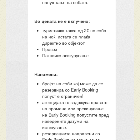
напуштање на собата.
Во цената не е вклучено:
туристичка такса од 2€ по соба
на ноќ, истата се плаќа
директно во објектот
Превоз
Патничко осигурување
Напомени:
бројот на соби кој може да се
резервира со Early Booking
попуст е ограничен!
агенцијата го задржува правото
на промена или прекинување
на Early Booking попустите пред
наведените датуми на
истекување.
резервациите направени со
Early Booking не може да се