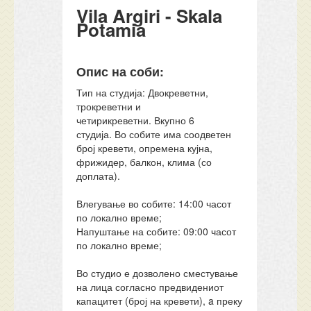
Vila Argiri - Skala
Potamia
Опис на соби:
Тип на студија: Двокреветни,
трокреветни и
четирикреветни. Вкупно 6
студија. Во собите има соодветен
број кревети, опремена кујна,
фрижидер, балкон, клима (со
доплата).
Влегување во собите: 14:00 часот
по локално време;
Напуштање на собите: 09:00 часот
по локално време;
Во студио е дозволено сместување
на лица согласно предвидениот
капацитет (број на кревети), a преку