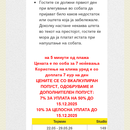
Гостите се должни првиот ден
при влегување во собата да
пријават било каков недостаток
или оштета која ја забележале.
Доколку настане некаква штета
во текот на престојот, гостите ќе
мора да ја платат истата при
напуштање на собата.
на 5 минути од плажа
Цената е по соба за 7 ноќевања
Користење на клима уред е со
доплата 7 еур на ден
ЦЕНИТЕ СЕ СО ВКАЛКУЛИРАН
ПОПУСТ, ОДОБРУВАМЕ И
ДОПОЛНИТЕЛЕН ПОПУСТ:
7% ЗА УПЛАТА НА 50% ДО
15.12.2025
10% ЗА ЦЕЛОСНА УПЛАТА ДО
15.12.2025
Термин
Studio 1/2
22.05 - 29.05.26
149 €