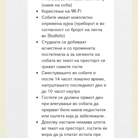
(наем на соба)
Користење на Wi-Fi
Собите имаат комплетно
опремена кујна (приборот е во
согласност со бројот на легла
во Studioto)
Студиата се добиваат
исчистени и со променета
постелнила а за хигиента на
собата во текот на престојот се
грижат самите гости
Сместувањето во собите е
после 14 часот локално време,
напуштањето последниот ден е
до 10 часот наутро
Гостите се должни првиот ден
при влегување во собата да
пријават било каков недостаток
или оштета која ја забележале.
Доколку настане некаква штета
во текот на престојот, гостите ќе
мора да ја платат истата при