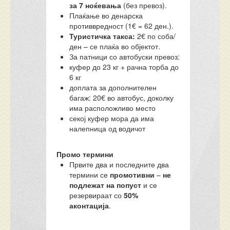
за 7 ноќевања
(без превоз).
Плаќање во денарска
противвредност (1€ = 62 ден.).
Туристичка такса:
2€ по соба/
ден – се плаќа во објектот.
За патници со автобуски превоз:
куфер до 23 кг + рачна торба до
6 кг
доплата за дополнителен
багаж: 20€ во автобус, доколку
има расположливо место
секој куфер мора да има
налепница од водичот
Промо термини
Првите два и последните два
термини се
промотивни
–
не
подлежат на попуст
и се
резервираат со
50%
аконтација
.