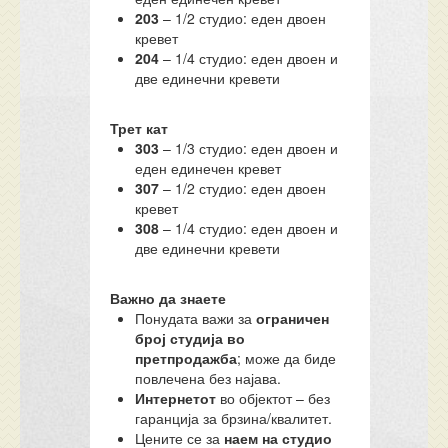
203
– 1/2 студио: еден двоен
кревет
204
– 1/4 студио: еден двоен и
две единечни кревети
Трет кат
303
– 1/3 студио: еден двоен и
еден единечен кревет
307
– 1/2 студио: еден двоен
кревет
308
– 1/4 студио: еден двоен и
две единечни кревети
Важно да знаете
Понудата важи за
ограничен
број студија во
претпродажба
; може да биде
повлечена без најава.
Интернетот
во објектот – без
гаранција за брзина/квалитет.
Цените се за
наем на студио