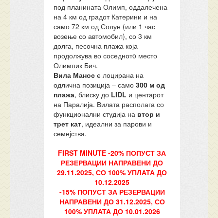
под планината Олимп, оддалечена
на 4 км од градот Катерини и на
само 72 км од Солун (или 1 час
возење со автомобил), со 3 км
долга, песочна плажа која
продолжува во соседнотo место
Олимпик Бич.
Вила Манос
е лоцирана на
одлична позиција – само
300 м од
плажа
, блиску до
LIDL
и центарот
на Паралија. Вилата располага со
функционални студија на
втор и
трет кат
, идеални за парови и
семејства.
FIRST MINUTE -20% ПОПУСТ ЗА
РЕЗЕРВАЦИИ НАПРАВЕНИ ДО
29.11.2025, СО 100% УПЛАТА ДО
10.12.2025
-15% ПОПУСТ ЗА РЕЗЕРВАЦИИ
НАПРАВЕНИ ДО 31.12.2025, СО
100% УПЛАТА ДО 10.01.2026