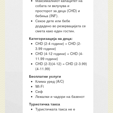
Максималниот капацитет на
собата ги вклучува и
просторот за деца (CHD) и
бебиња (INF).
Секое дете или бебе
додадено во резервацијата се
смета како еден гостин.
Категоризација на деца:
CHD (2-4 години) = CHD (2-
3.99 години)
CHD (4-12 години) = CHD (4-
11.99 години)
CHD (2-3)(4-12) = CHD (2-3.99)
(4-11.99)
Бесплатни услуги
Клима уред (A/C)
Wi-Fi
Сеф
Лежалки и чадори на базенот
Туристичка такса
Туристичката такса не е