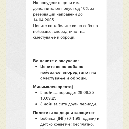
На понудените цени има
дополнителен попуст од 10% за
резервации направени до
14.04.2025
Цените во табелите се по соба по
ноќевање, според типот на
сместување и оброци.
Во цените е вклучено:
Цените се по соба по
ноќевање, според типот на
сместување и оброци
.
Минимален престој
5 ноќи за периодот 28.06.25 -
13.09.25.
3 ноќи за сите други периоди.
Политики за деца и капацитет
Бебиња (INF) (0-1.99 години) и
детско креветче: бесплатно.