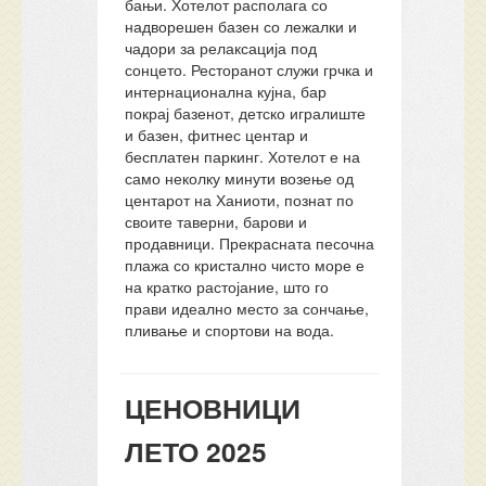
бањи. Хотелот располага со
надворешен базен со лежалки и
чадори за релаксација под
сонцето. Ресторанот служи грчка и
интернационална кујна, бар
покрај базенот, детско игралиште
и базен, фитнес центар и
бесплатен паркинг. Хотелот е на
само неколку минути возење од
центарот на Ханиоти, познат по
своите таверни, барови и
продавници. Прекрасната песочна
плажа со кристално чисто море е
на кратко растојание, што го
прави идеално место за сончање,
пливање и спортови на вода.
ЦЕНОВНИЦИ
ЛЕТО 2025