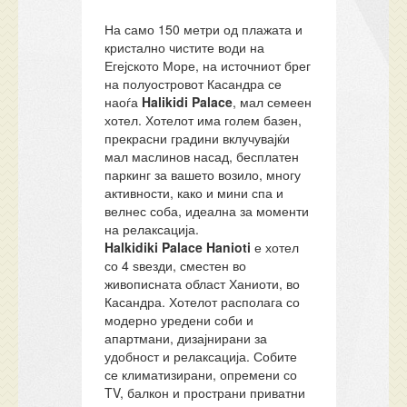
На само 150 метри од плажата и
кристално чистите води на
Егејското Море, на источниот брег
на полуостровот Касандра се
наоѓа
Halikidi Palace
, мал семеен
хотел. Хотелот има голем базен,
прекрасни градини вклучувајќи
мал маслинов насад, бесплатен
паркинг за вашето возило, многу
активности, како и мини спа и
велнес соба, идеална за моменти
на релаксација.
Halkidiki Palace Hanioti
е хотел
со 4 ѕвезди, сместен во
живописната област Ханиоти, во
Касандра. Хотелот располага со
модерно уредени соби и
апартмани, дизајнирани за
удобност и релаксација. Собите
се климатизирани, опремени со
TV, балкон и пространи приватни