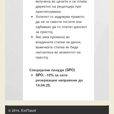
вклучена во цените и се плаќа
директно на рецепција при
пристигнување.
Хотелот го задржува правото
да не ги смести гостите кои
одбиваат да го платат данокот
за престој.
Ако има промена во
владините стапки за данок,
важечката стапка ќе биде
наплатена во моментот на
престој.
Специјални понуди (SPO)
SPO: -10% за сите
резервации направени до
14.04.25.
© 2014. ExitTravel