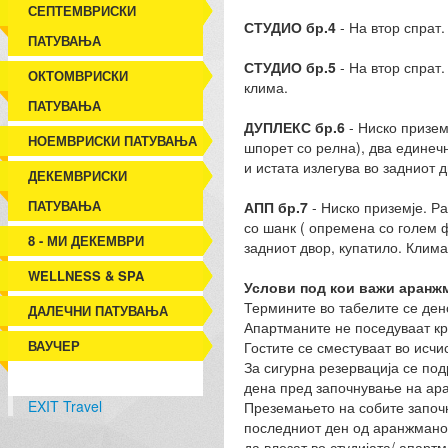
СЕПТЕМВРИСКИ
СТУДИО бр.4
- На втор спрат.
ПАТУВАЊА
СТУДИО бр.5
- На втор спрат.
ОКТОМВРИСКИ
клима.
ПАТУВАЊА
ДУПЛЕКС бр.6
- Ниско призем
НОЕМВРИСКИ ПАТУВАЊА
шпорет со релна), два единечн
и истата излегува во задниот 
ДЕКЕМВРИСКИ
ПАТУВАЊА
АПП бр.7
- Ниско приземје. Ра
со шанк ( опремена со голем ф
8 - МИ ДЕКЕМВРИ
задниот двор, купатило. Клима
WELLNESS & SPA
Услови под кои важи аранж
Термините во табелите се ден
ДАЛЕЧНИ ПАТУВАЊА
Апартманите не поседуваат крп
ВАУЧЕР
Гостите се сместуваат во исчи
За сигурна резервација се по
дена пред започнување на ар
EXIT Travel
Преземањето на собите започн
последниот ден од аранжманот
да влезат во студијата/ апарт