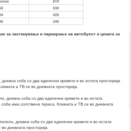
полно
610
50
530
50
420
90
240
дно за застанување и паркирање на автобусот а цената за
, дневна соба со два единечни кревети и во истата просторија
лимата и ТВ се во дневната просторија.
ло, дневна соба со два единечни кревети и во истата
 соба има сопствена тераса. Климата и ТВ се во дневната
упатило, дневна соба со два единечни кревети и во истата
 во дневната просторија.