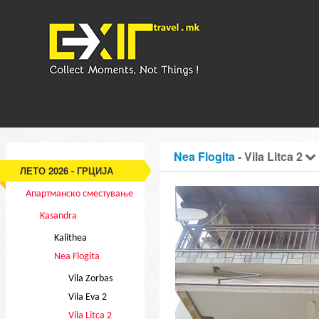
Nea Flogita
- Vila Litca 2
ЛЕТО 2026 - ГРЦИЈА
Апартманско сместување
Kasandra
Kalithea
Nea Flogita
Vila Zorbas
Vila Eva 2
Vila Litca 2