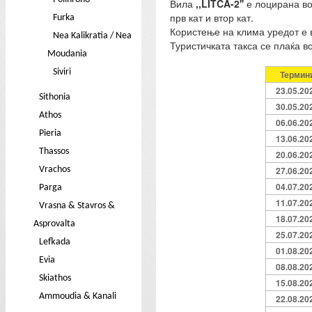
Вила
,,LITCA-2''
е лоцирана во 
прв кат и втор кат.
Furka
Користење на клима уредот е 
Nea Kalikratia / Nea
Туристичката такса се плаќа во
Moudania
Siviri
Термин
23.05.20
Sithonia
30.05.20
Athos
06.06.20
Pieria
13.06.20
Thassos
20.06.20
Vrachos
27.06.20
04.07.20
Parga
11.07.20
Vrasna & Stavros &
18.07.20
Asprovalta
25.07.20
Lefkada
01.08.20
Evia
08.08.20
Skiathos
15.08.20
Ammoudia & Kanali
22.08.20