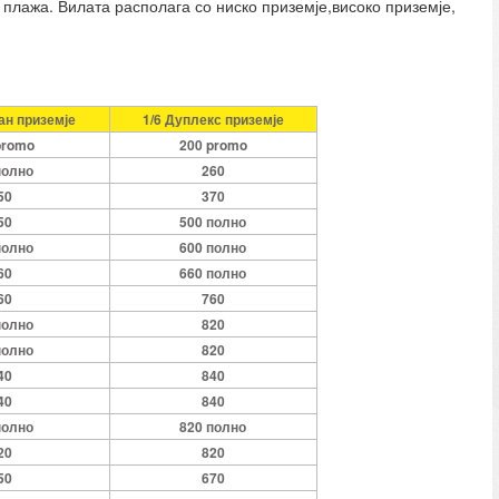
д плажа. Вилата располага со ниско приземје,високо приземје,
ан приземје
1/6 Дуплекс приземје
promo
200 promo
полно
260
50
370
50
500 полно
полно
600 полно
60
660 полно
60
760
полно
820
полно
820
40
840
40
840
полно
820 полно
20
820
50
670