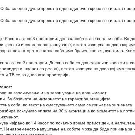
 Соба со еден дупли кревет и еден единечен кревет во истата просто
 Соба со еден дупли кревет и еден единечен кревет во истата просто
је Располага со 3 простории: дневна соба и две спални соби. Во д
и кревети и софа на расклопување, истата излегува во двор кој им
двор додека втората спална соба има брачен кревет, купатило. Клим
сполага со 2 простории. Дневна соба со два единечни кревети и со
рижидер и шпорет со релна), истата излегува во двор кој има погл
та и ТВ се во дневната просторија.
манот:
ови на започнување и на завршување на аранжманот.
и. За брзината на интернетот не гарантира агенцијата
стена соба, во текот на сместувањето сами се грижат за хигиената
дразбира исклучиво уплата на 30% аконтација во моментот на потп
анжманот.
ува најрано во 14 часот по локално време првиот ден, а напуштање
. Ненавременото напуштање на собите може да биде причина за н
маните во следниот термин.