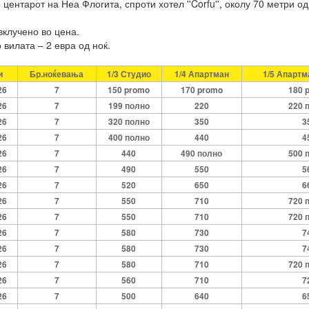
центарот на Неа Флогита, спроти хотел ''Corfu'', околу 70 метри о
вклучено во цена.
 вилата – 2 евра од ноќ.
и
Бр.ноќевања
1/3 Студио
1/4 Апартман
1/5 Апартм
26
7
150 promo
170 promo
180 
26
7
199 полно
220
220 
26
7
320 полно
350
3
26
7
400 полно
440
4
26
7
440
490 полно
500 
26
7
490
550
5
26
7
520
650
6
26
7
550
710
720 
26
7
550
710
720 
26
7
580
730
7
26
7
580
730
7
26
7
580
710
720 
26
7
560
710
7
26
7
500
640
6