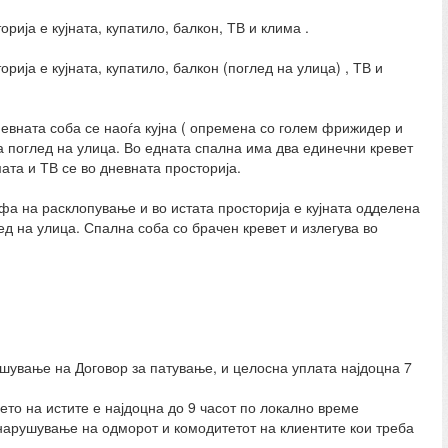
рија е кујната, купатило, балкон, ТВ и клима .
рија е кујната, купатило, балкон (поглед на улица) , ТВ и
невната соба се наоѓа кујна ( опремена со голем фрижидер и
а поглед на улица. Во едната спална има два единечни кревет
ата и ТВ се во дневната просторија.
фа на расклопување и во истата просторија е кујната одделена
ед на улица. Спална соба со брачен кревет и излегува во
ишување на Договор за патување, и целосна уплата најдоцна 7
то на истите е најдоцна до 9 часот по локално време
арушување на одморот и комодитетот на клиентите кои треба