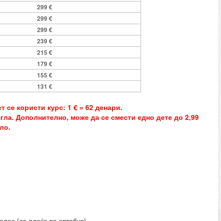
299 €
299 €
299 €
239 €
215 €
179 €
155 €
131 €
 се користи курс: 1 € = 62 денари.
ла. Дополнително, може да се смести едно дете до 2,99
ло.
лос (се плаќа во автобус).