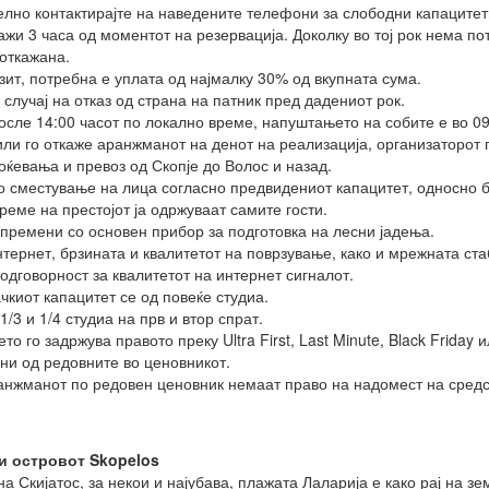
лно контактирајте на наведените телефони за слободни капацитети
и 3 часа од моментот на резервација. Доколку во тој рок нема пот
 откажана.
зит, потребна е уплата од најмалку 30% од вкупната сума.
случај на отказ од страна на патник пред дадениот рок.
осле 14:00 часот по локално време, напуштањето на собите е во 09
 или го откаже аранжманот на денот на реализација, организаторот 
оќевања и превоз од Скопје до Волос и назад.
 сместување на лица согласно предвидениот капацитет, односно бр
реме на престојот ја одржуваат самите гости.
 опремени со основен прибор за подготовка на лесни јадења.
нтернет, брзината и квалитетот на поврзување, како и мрежната ст
одговорност за квалитетот на интернет сигналот.
киот капацитет се од повеќе студиа.
1/3 и 1/4 студиа на прв и втор спрат.
о го задржува правото преку Ultra First, Last Minute, Black Frida
ни од редовните во ценовникот.
анжманот по редовен ценовник немаат право на надомест на средст
 и островот Skopelos
на Скијатос, за некои и најубава, плажата Лаларија е како рај на 