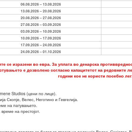
06.08.2026 – 13.08.2026
13.08.2026 – 20.08.2026
20.08.2026 – 27.08.2026
27.08.2026 – 03.09.2026
03.09.2026 – 10.09.2026
10.09.2026 – 17.09.2026
17.09.2026 – 24.09.2026
24.09.2026 – 01.10.2026
те се изразени во евра. За уплата во денарска противвредност
стувањето е дозволено согласно капацитетот на редовните лег
години кое не користи посебно лег
mene Studios (цени по лице).
ја Скопје, Велес, Неготино и Гевгелија.
еме на патувањето.
 време на престојот.
жителна доплата за билет за траект на релација Волос–Скијатос–Во