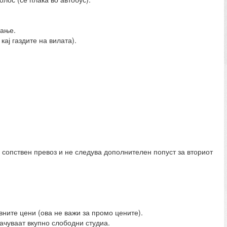
вање.
кај газдите на вилата).
 сопствен превоз и не следува дополнителен попуст за вториот
вните цени (ова не важи за промо цените).
ачуваат вкупно слободни студиа.