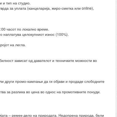
 и тип на студио.
врда за уплата (канцеларија, жиро-сметка или online),
:00 часот по локално време.
го наплатува целокупниот износ (100%).
ојот на легла.
абилност зависат од давателот и техничките можности во
y или други промо-кампањи да ги објави и продаде слободните
ва за разлика во цена во однос на промотивните понуди.
земјата – ремек-дело на природата. Недопрена природа, бели