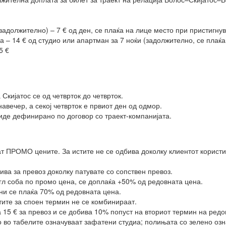
задолжително) – 7 € од ден, се плаќа на лице место при пристигну
а – 14 € од студио или апартман за 7 ноќи (задолжително, се плаќа 
5 €
Скијатос се од четврток до четврток.
авечер, а секој четврток е првиот ден од одмор.
иде дефинирано по договор со траект-компанијата.
т ПРОМО цените. За истите не се одбива доколку клиентот користи
ива за превоз доколку патувате со сопствен превоз.
нгл соба по промо цена, се доплаќа +50% од редовната цена.
ини се плаќа 70% од редовната цена.
тите за споен термин не се комбинираат.
 15 € за превоз и се добива 10% попуст на вториот термин на редо
 во табелите означуваат зафатени студиа; полињата со зелено озн