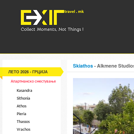
Skiathos
- Alkmene Studi
ЛЕТО 2026 - ГРЦИЈА
Апартманско сместување
Kasandra
Sithonia
Athos
Pieria
Thassos
Vrachos