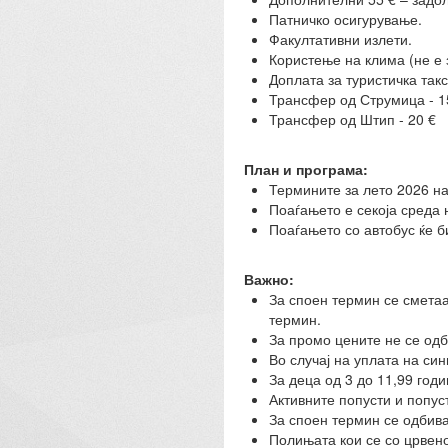
Патничко осигурување.
Факултативни излети.
Користење на клима (не е 
Доплата за туристичка такс
Трансфер од Струмица - 1
Трансфер од Штип - 20 €
План и програма:
Термините за лето 2026 на 
Поаѓањето е секоја среда н
Поаѓањето со автобус ќе б
Важно:
За споен термин се сметаа
термин.
За промо цените не се одб
Во случај на уплата на си
За деца од 3 до 11,99 год
Активните попусти и попус
За споен термин се одбива
Полињата кои се со црвено