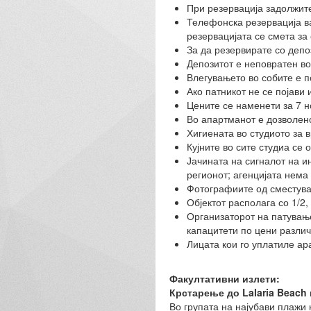
При резервација задолжите
Телефонска резервација важ
резервацијата се смета за
За да резервирате со депо
Депозитот е неповратен во 
Влегувањето во собите е п
Ако патникот не се појави
Цените се наменети за 7 н
Во апартманот е дозволено
Хигиената во студиото за в
Кујните во сите студиа се
Јачината на сигналот на и
регионот; агенцијата нема 
Фотографиите од сместувач
Објектот располага со 1/2, 
Организаторот на патувањет
капацитети по цени различ
Лицата кои го уплатиле ар
Факултативни излети:
Крстарење до Lalaria Beach
Во групата на најубави плажи 