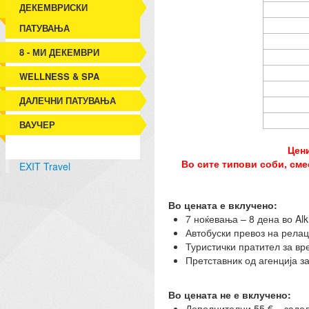
ДЕКЕМВРИСКИ
ПАТУВАЊА
8 - МИ ДЕКЕМВРИ
WELLNESS & SPA
ДАЛЕЧНИ ПАТУВАЊА
ВАУЧЕР
Цени
Во сите типови соби, сме
EXIT Travel
Во цената е вклучено:
7 ноќевања – 8 дена во Alk
Автобуски превоз на релаци
Туристички пратител за вр
Претставник од агенција за
Во цената не е вклучено:
Дополнителни 55 € – задол