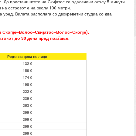
с. До пристаништето на Скијатос се одалечени околу 5 минути
 на островот е на околу 100 метри.
 уред. Вилата располага со двокреветни студиа со два
оз Скопје–Волос–Скијатос–Волос–Скопје).
токот до 30 дена пред поаѓање.
Редовна цена по лице
132 €
150 €
174 €
198 €
222 €
239 €
263 €
299 €
299 €
299 €
299 €