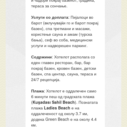
и чадори покрај базенот, градина,
тераса за сончање.
Услуги со доплата
: Пијалоци во
барот (вклучувајќи го и барот покрај
базен), спа третмани и масажи,
користење сауна и амам (турска
бања), сеф во соба, медицински
услуги и надворешен паркинг.
Содржини
: Хотелот располага со
еден главен ресторан, бар, бар
покрај базен, кровен базен, детски
базен, спа центар, сауна, тераса и
24/7 рецепција.
Плажа
: Хотелот е оддалечен само
6 минути пеш од градската плажа
(
Kuşadası Sahil Beach
). Познатата
плажа
Ladies Beach
е на
оддалеченост од околу 3.7 км,
додека Green Beach е на околу 4.4
км.