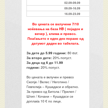
02.09-09.09
09.09-16.09
16.09-23.09
Во цената се вклучени 7/10
ноќевања на база HB ( појадок и
вечер ), клима и превоз.
Поаѓањето е еден ден порано од
датумот даден во табелата.
За дете до 5.99 години:
80 eur.
За второ дете:
20% попуст.
За деца од 6 до 11.99
години:
20% попуст.
Во цената е вклучен и превоз
Скопје / Велес / Неготино /
Гевгелија – Кушадаси и обратно.
За превоз од Битола / Прилеп /
Штип / Кочани – Кушадаси се
доплаќа 10 € по лице.