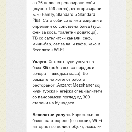
со 76 целосно реновирани соби
(вкупно 156 легла), категоризирани
како Family, Standard и Standard
Plus. Сите соби се климатизирани и
опремени со сопствена бања (туш,
фен за коса, тоалетни додатоци),
ТВ со сателитски канали, сеф,
мини-бар, сет за чај и кафе, како и
бесплатен Wi-Fi.
Услуга
: Хотелот нуди услуга на
база
ХБ
(ноќевање со појадок и
вечера
– шведска маса). Во
рамките на хотелот работи
ресторанот „Anzarot Mezehane“ кој
нуди турски и егејски специјалитети
со панорамски поглед од 360
степени на Кушадаси.
Бесплатни услуги
: Користење на
базен на отворено (сезонски), Wi-Fi
интернет во целиот објект, лежалки