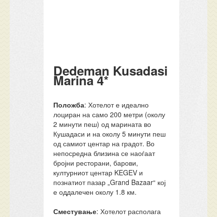
Dedeman Kusadasi
Marina 4*
Положба
: Хотелот е идеално
лоциран на само 200 метри (околу
2 минути пеш) од марината во
Кушадаси и на околу 5 минути пеш
од самиот центар на градот. Во
непосредна близина се наоѓаат
бројни ресторани, барови,
културниот центар KEGEV и
познатиот пазар „Grand Bazaar“ кој
е оддалечен околу 1.8 км.
Сместување
: Хотелот располага